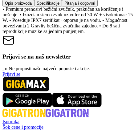
Opis proizvoda
Specifikacije
Pitanja i odgovori
• Premium prenosivi bežični zvučnik, praktičan za korišćenje i
nošenje. • Izuzetan stereo zvuk uz vufer od 30 W + visokotonac 15
W. • Poseduje IPX7 sertifikat - otporan je na vodu. • Mogućnost
povezivanja 2 Gravity bežična zvučnika zajedno. • Do 8 sati
reprodukcije muzike sa jednim punjenjem.
Prijavi se na naš newsletter
, n
N
e propusti naše najveće popuste i akcije.
Prijavi se
Isporuka
Šok cene i promocije