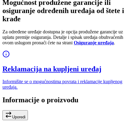
Mogućnost produžene garancije ili
osiguranje određenih uređaja od štete i
krađe
Za određene uređaje dostupna je opcija produžene garancije uz
uplatu premije osiguranja. Detalje i spisak uređaja obuhvaćenih
ovom uslugom pronaći ćete na strani
Osiguranje uređaja
.
Reklamacija na kupljeni uređaj
Informišite se o mogućnostima povrata i reklamacije kupljenog
uređaja.
Informacije o proizvodu
Uporedi