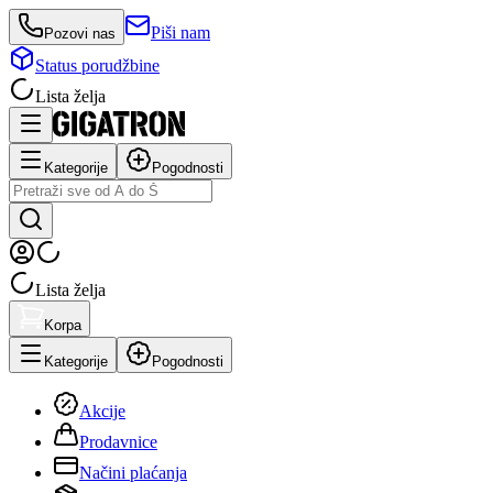
Piši nam
Pozovi nas
Status porudžbine
Lista želja
Kategorije
Pogodnosti
Lista želja
Korpa
Kategorije
Pogodnosti
Akcije
Prodavnice
Načini plaćanja