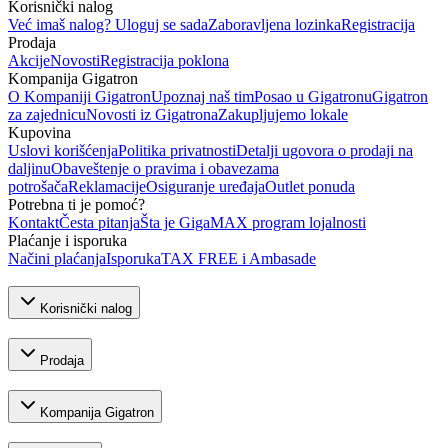
Korisnički nalog
Već imaš nalog? Uloguj se sada
Zaboravljena lozinka
Registracija
Prodaja
Akcije
Novosti
Registracija poklona
Kompanija Gigatron
O Kompaniji Gigatron
Upoznaj naš tim
Posao u Gigatronu
Gigatron
za zajednicu
Novosti iz Gigatrona
Zakupljujemo lokale
Kupovina
Uslovi korišćenja
Politika privatnosti
Detalji ugovora o prodaji na
daljinu
Obaveštenje o pravima i obavezama
potrošača
Reklamacije
Osiguranje uređaja
Outlet ponuda
Potrebna ti je pomoć?
Kontakt
Česta pitanja
Šta je GigaMAX program lojalnosti
Plaćanje i isporuka
Načini plaćanja
Isporuka
TAX FREE i Ambasade
Korisnički nalog
Prodaja
Kompanija Gigatron