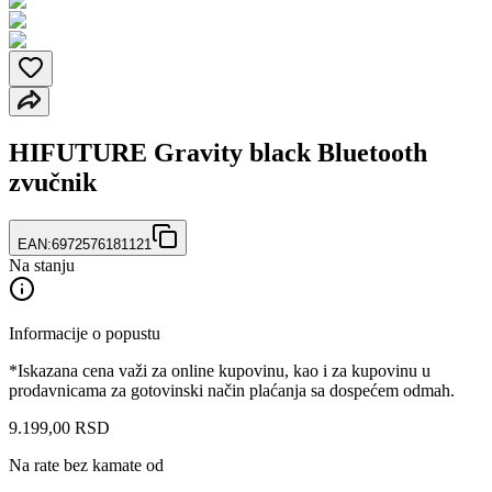
HIFUTURE Gravity black Bluetooth
zvučnik
EAN:
6972576181121
Na stanju
Informacije o popustu
*Iskazana cena važi za online kupovinu, kao i za kupovinu u
prodavnicama za gotovinski način plaćanja sa dospećem odmah.
9.199
,
00
RSD
Na rate bez kamate od