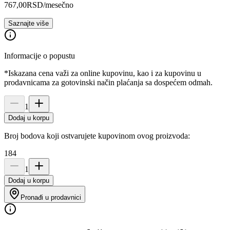
767,00
RSD
/mesečno
Saznajte više
Informacije o popustu
*Iskazana cena važi za online kupovinu, kao i za kupovinu u
prodavnicama za gotovinski način plaćanja sa dospećem odmah.
1
Dodaj u korpu
Broj bodova koji ostvarujete kupovinom ovog proizvoda:
184
1
Dodaj u korpu
Pronađi u prodavnici