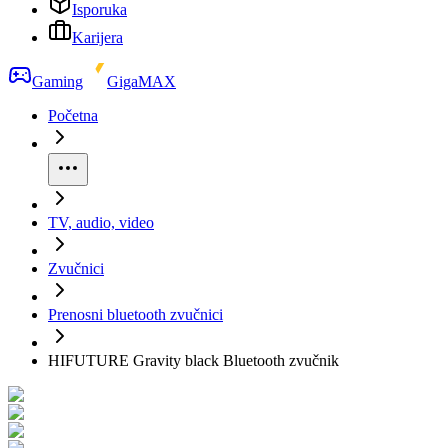
Isporuka
Karijera
Gaming
GigaMAX
Početna
TV, audio, video
Zvučnici
Prenosni bluetooth zvučnici
HIFUTURE Gravity black Bluetooth zvučnik