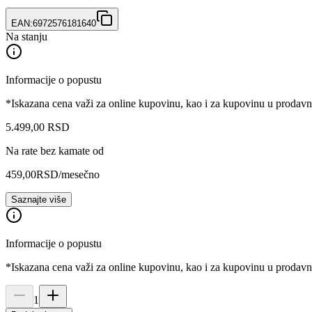
EAN:
6972576181640
Na stanju
Informacije o popustu
*Iskazana cena važi za online kupovinu, kao i za kupovinu u prodav
5.499
,
00
RSD
Na rate bez kamate od
459,00
RSD
/mesečno
Saznajte više
Informacije o popustu
*Iskazana cena važi za online kupovinu, kao i za kupovinu u prodav
1