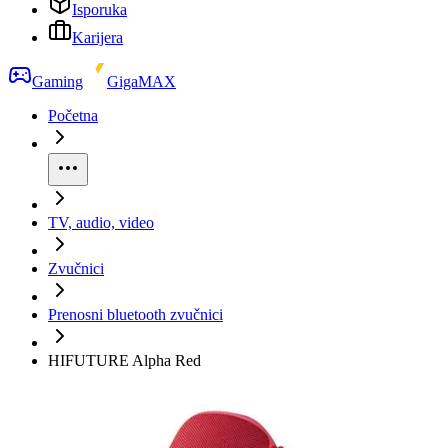
Isporuka
Karijera
Gaming
GigaMAX
Početna
TV, audio, video
Zvučnici
Prenosni bluetooth zvučnici
HIFUTURE Alpha Red