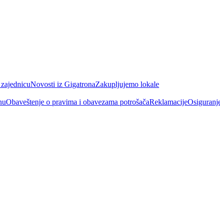
 zajednicu
Novosti iz Gigatrona
Zakupljujemo lokale
nu
Obaveštenje o pravima i obavezama potrošača
Reklamacije
Osiguranj