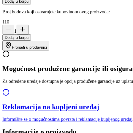
Dodaj u korpu
Broj bodova koji ostvarujete kupovinom ovog proizvoda:
110
1
Dodaj u korpu
Pronađi u prodavnici
Mogućnost produžene garancije ili osigura
Za određene uređaje dostupna je opcija produžene garancije uz uplatu
Reklamacija na kupljeni uređaj
Informišite se o mogućnostima povrata i reklamacije kupljenog uređaj
Informacije o proizvodu