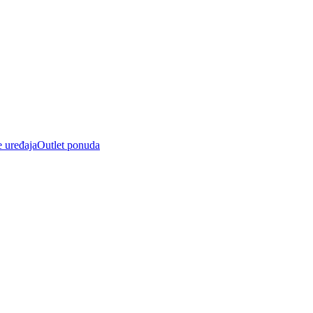
e uređaja
Outlet ponuda