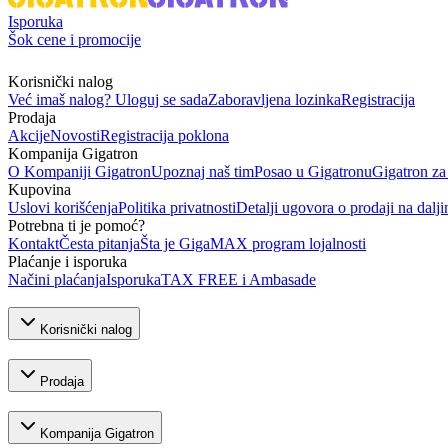
Isporuka
Šok cene i promocije
Korisnički nalog
Već imaš nalog? Uloguj se sada
Zaboravljena lozinka
Registracija
Prodaja
Akcije
Novosti
Registracija poklona
Kompanija Gigatron
O Kompaniji Gigatron
Upoznaj naš tim
Posao u Gigatronu
Gigatron za
Kupovina
Uslovi korišćenja
Politika privatnosti
Detalji ugovora o prodaji na dalji
Potrebna ti je pomoć?
Kontakt
Česta pitanja
Šta je GigaMAX program lojalnosti
Plaćanje i isporuka
Načini plaćanja
Isporuka
TAX FREE i Ambasade
Korisnički nalog
Prodaja
Kompanija Gigatron