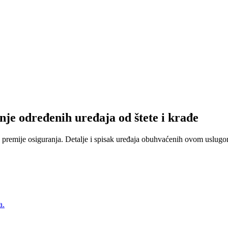
nje određenih uređaja od štete i krađe
 premije osiguranja. Detalje i spisak uređaja obuhvaćenih ovom uslugom
a.