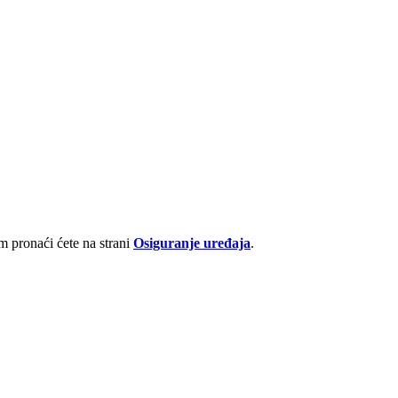
 pronaći ćete na strani
Osiguranje uređaja
.