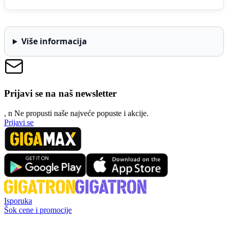
Više informacija
Prijavi se na naš newsletter
, n
N
e propusti naše najveće popuste i akcije.
Prijavi se
Isporuka
Šok cene i promocije