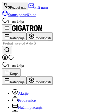
Piši nam
Pozovi nas
Status porudžbine
Lista želja
Kategorije
Pogodnosti
Lista želja
Korpa
Kategorije
Pogodnosti
Akcije
Prodavnice
Načini plaćanja