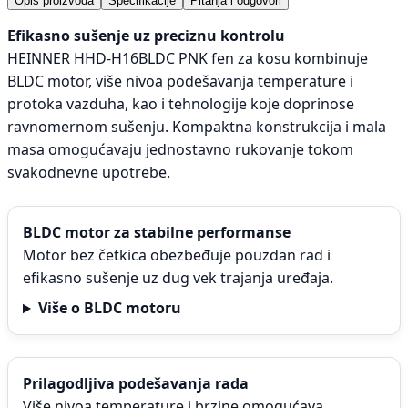
Opis proizvoda
Specifikacije
Pitanja i odgovori
Efikasno sušenje uz preciznu kontrolu
HEINNER HHD-H16BLDC PNK fen za kosu kombinuje
BLDC motor, više nivoa podešavanja temperature i
protoka vazduha, kao i tehnologije koje doprinose
ravnomernom sušenju. Kompaktna konstrukcija i mala
masa omogućavaju jednostavno rukovanje tokom
svakodnevne upotrebe.
BLDC motor za stabilne performanse
Motor bez četkica obezbeđuje pouzdan rad i
efikasno sušenje uz dug vek trajanja uređaja.
Više o BLDC motoru
Prilagodljiva podešavanja rada
Više nivoa temperature i brzine omogućava