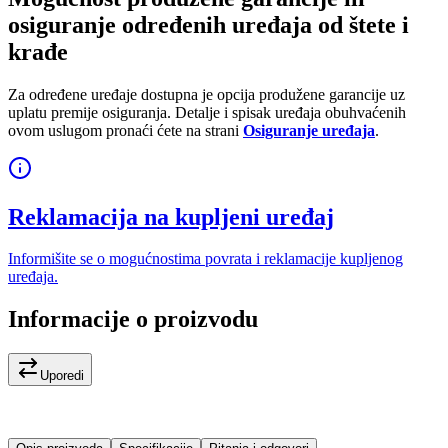
osiguranje određenih uređaja od štete i
krađe
Za određene uređaje dostupna je opcija produžene garancije uz
uplatu premije osiguranja. Detalje i spisak uređaja obuhvaćenih
ovom uslugom pronaći ćete na strani
Osiguranje uređaja
.
Reklamacija na kupljeni uređaj
Informišite se o mogućnostima povrata i reklamacije kupljenog
uređaja.
Informacije o proizvodu
Uporedi