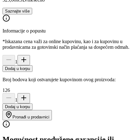
Saznajte više
Informacije o popustu
*Iskazana cena važi za online kupovinu, kao i za kupovinu u
prodavnicama za gotovinski način plaćanja sa dospećem odmah.
1
Dodaj u korpu
Broj bodova koji ostvarujete kupovinom ovog proizvoda:
126
1
Dodaj u korpu
Pronađi u prodavnici
Mogućnost produžene garancije ili