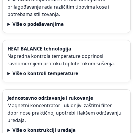
prilagođavanje rada različitim tipovima kose i
potrebama stilizovanja.
Više o podešavanjima
HEAT BALANCE tehnologija
Napredna kontrola temperature doprinosi
ravnomernijem protoku toplote tokom sušenja.
Više o kontroli temperature
Jednostavno održavanje i rukovanje
Magnetni koncentrator i uklonjivi zaštitni filter
doprinose praktičnoj upotrebi i lakšem održavanju
uređaja.
Više o konstrukciji uređaja