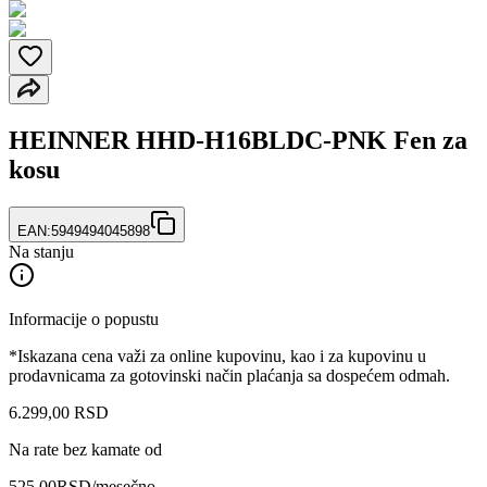
HEINNER HHD-H16BLDC-PNK Fen za
kosu
EAN:
5949494045898
Na stanju
Informacije o popustu
*Iskazana cena važi za online kupovinu, kao i za kupovinu u
prodavnicama za gotovinski način plaćanja sa dospećem odmah.
6.299
,
00
RSD
Na rate bez kamate od
525,00
RSD
/mesečno