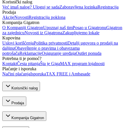
Korisnički nalog
Već imaš nalog? Uloguj se sada
Zaboravljena lozinka
Registracija
Prodaja
Akcije
Novosti
Registracija poklona
Kompanija Gigatron
O Kompaniji Gigatron
Upoznaj naš tim
Posao u Gigatronu
Gigatron
za zajednicu
Novosti iz Gigatrona
Zakupljujemo lokale
Kupovina
Uslovi korišćenja
Politika privatnosti
Detalji ugovora o prodaji na
daljinu
Obaveštenje o pravima i obavezama
potrošača
Reklamacije
Osiguranje uređaja
Outlet ponuda
Potrebna ti je pomoć?
Kontakt
Česta pitanja
Šta je GigaMAX program lojalnosti
Plaćanje i isporuka
Načini plaćanja
Isporuka
TAX FREE i Ambasade
Korisnički nalog
Prodaja
Kompanija Gigatron