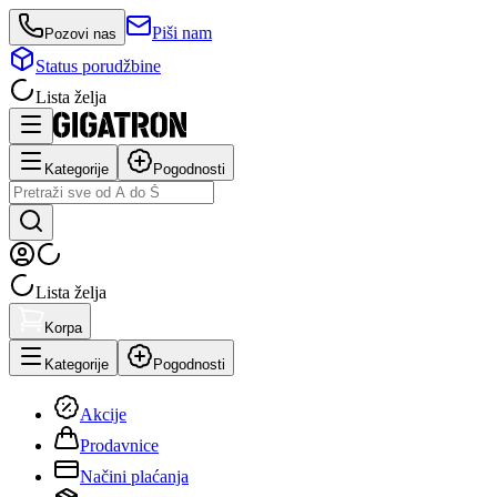
Piši nam
Pozovi nas
Status porudžbine
Lista želja
Kategorije
Pogodnosti
Lista želja
Korpa
Kategorije
Pogodnosti
Akcije
Prodavnice
Načini plaćanja