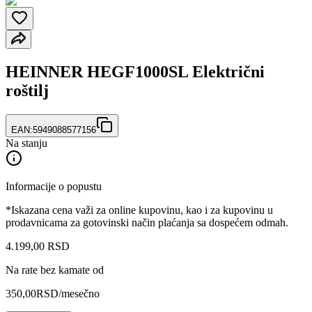
HEINNER HEGF1000SL Električni
roštilj
EAN:
5949088577156
Na stanju
Informacije o popustu
*Iskazana cena važi za online kupovinu, kao i za kupovinu u
prodavnicama za gotovinski način plaćanja sa dospećem odmah.
4.199
,
00
RSD
Na rate bez kamate od
350,00
RSD
/mesečno