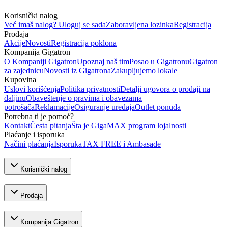
Korisnički nalog
Već imaš nalog? Uloguj se sada
Zaboravljena lozinka
Registracija
Prodaja
Akcije
Novosti
Registracija poklona
Kompanija Gigatron
O Kompaniji Gigatron
Upoznaj naš tim
Posao u Gigatronu
Gigatron
za zajednicu
Novosti iz Gigatrona
Zakupljujemo lokale
Kupovina
Uslovi korišćenja
Politika privatnosti
Detalji ugovora o prodaji na
daljinu
Obaveštenje o pravima i obavezama
potrošača
Reklamacije
Osiguranje uređaja
Outlet ponuda
Potrebna ti je pomoć?
Kontakt
Česta pitanja
Šta je GigaMAX program lojalnosti
Plaćanje i isporuka
Načini plaćanja
Isporuka
TAX FREE i Ambasade
Korisnički nalog
Prodaja
Kompanija Gigatron