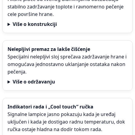
stabilno zadržavanje toplote i ravnomerno pečenje
cele površine hrane.
Više o konstrukciji
Nelepljivi premaz za lakše čišćenje
Specijalni nelepljivi sloj sprečava zadržavanje hrane i
omogućava jednostavno uklanjanje ostataka nakon
pečenja.
Više o održavanju
Indikatori rada i „Cool touch“ ručka
Signalne lampice jasno pokazuju kada je uređaj
uključen i kada je dostigao radnu temperaturu, dok
ručka ostaje hladna na dodir tokom rada.