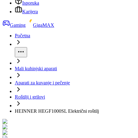
Isporuka
Karijera
Gaming
GigaMAX
Početna
Mali kuhinjski aparati
Aparati za kuvanje i pečenje
Roštilji i grilovi
HEINNER HEGF1000SL Električni roštilj