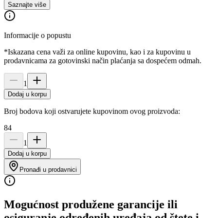
Saznajte više
Informacije o popustu
*Iskazana cena važi za online kupovinu, kao i za kupovinu u
prodavnicama za gotovinski način plaćanja sa dospećem odmah.
1
Dodaj u korpu
Broj bodova koji ostvarujete kupovinom ovog proizvoda:
84
1
Dodaj u korpu
Pronađi u prodavnici
Mogućnost produžene garancije ili
osiguranje određenih uređaja od štete i