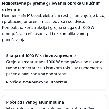
Jednostavna priprema grilovanih obroka u kućnim
uslovima
Heinner HEG-F1000SL električni roštilj namenjen je brzoj
i praktičnoj pripremi mesa, povrća i sendviča.
Kompaktna konstrukcija i grejna snaga od 1000 W
omogućavaju efikasan rad bez komplikovanog
podešavanja.
Snaga od 1000 W za brzo zagrevanje
Grejni element snage 1000 W omogućava postizanje
radne temperature u kratkom roku, uz ravnomerno
pečenje namirnica sa obe strane.
Više o svakodnevnoj upotrebi
Ploče od livenog aluminijuma
Fiksne ploče od livenog aluminijuma obezbeđuju