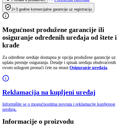
2+3 godine komercijalne garancije uz registraciju
Mogućnost produžene garancije ili
osiguranje određenih uređaja od štete i
krađe
Za određene uređaje dostupna je opcija produžene garancije uz
uplatu premije osiguranja. Detalje i spisak uređaja obuhvaćenih
ovom uslugom pronaći ćete na strani
Osiguranje uređaja
.
Reklamacija na kupljeni uređaj
Informišite se o mogućnostima povrata i reklamacije kupljenog
uređaja.
Informacije o proizvodu