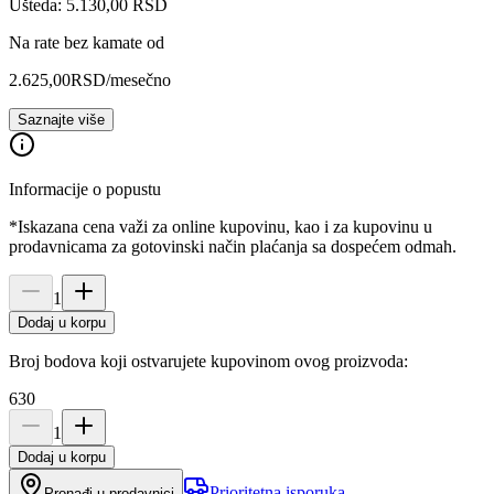
Ušteda: 5.130,00 RSD
Na rate bez kamate od
2.625,00
RSD
/mesečno
Saznajte više
Informacije o popustu
*Iskazana cena važi za online kupovinu, kao i za kupovinu u
prodavnicama za gotovinski način plaćanja sa dospećem odmah.
1
Dodaj u korpu
Broj bodova koji ostvarujete kupovinom ovog proizvoda:
630
1
Dodaj u korpu
Prioritetna isporuka
Pronađi u prodavnici