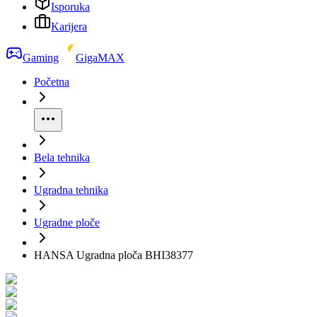
Isporuka
Karijera
Gaming
GigaMAX
Početna
Bela tehnika
Ugradna tehnika
Ugradne ploče
HANSA Ugradna ploča BHI38377