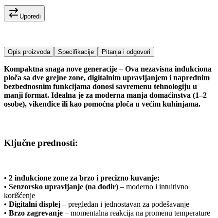
Uporedi
Opis proizvoda
Specifikacije
Pitanja i odgovori
Kompaktna snaga nove generacije – Ova nezavisna indukciona
ploča sa dve grejne zone, digitalnim upravljanjem i naprednim
bezbednosnim funkcijama donosi savremenu tehnologiju u
manji format. Idealna je za moderna manja domaćinstva (1–2
osobe), vikendice ili kao pomoćna ploča u većim kuhinjama.
Ključne prednosti:
•
2 indukcione zone za brzo i precizno kuvanje:
•
Senzorsko upravljanje (na dodir)
– moderno i intuitivno
korišćenje
•
Digitalni displej
– pregledan i jednostavan za podešavanje
•
Brzo zagrevanje
– momentalna reakcija na promenu temperature