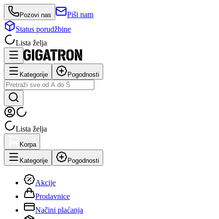
Piši nam
Pozovi nas
Status porudžbine
Lista želja
Kategorije
Pogodnosti
Lista želja
Korpa
Kategorije
Pogodnosti
Akcije
Prodavnice
Načini plaćanja