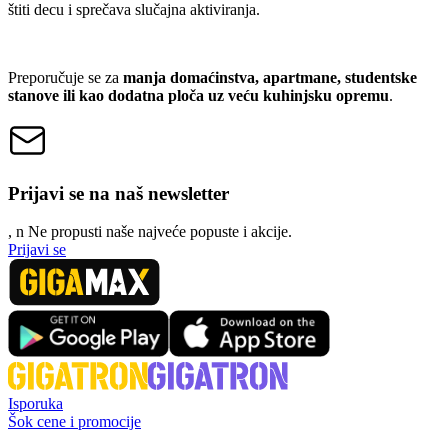
štiti decu i sprečava slučajna aktiviranja.
Preporučuje se za
manja domaćinstva, apartmane, studentske
stanove ili kao dodatna ploča uz veću kuhinjsku opremu
.
Prijavi se na naš newsletter
, n
N
e propusti naše najveće popuste i akcije.
Prijavi se
Isporuka
Šok cene i promocije