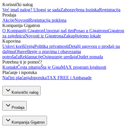
Korisnički nalog
Već imaš nalog? Uloguj se sada
Zaboravljena lozinka
Registracija
Prodaja
Akcije
Novosti
Registracija poklona
Kompanija Gigatron
O Kompaniji Gigatron
Upoznaj naš tim
Posao u Gigatronu
Gigatron
za zajednicu
Novosti iz Gigatrona
Zakupljujemo lokale
Kupovina
Uslovi korišćenja
Politika privatnosti
Detalji ugovora o prodaji na
daljinu
Obaveštenje o pravima i obavezama
potrošača
Reklamacije
Osiguranje uređaja
Outlet ponuda
Potrebna ti je pomoć?
Kontakt
Česta pitanja
Šta je GigaMAX program lojalnosti
Plaćanje i isporuka
Načini plaćanja
Isporuka
TAX FREE i Ambasade
Korisnički nalog
Prodaja
Kompanija Gigatron