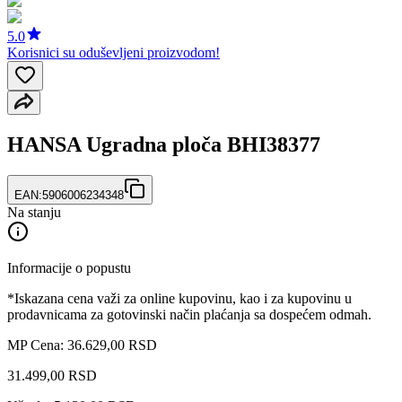
5.0
Korisnici su oduševljeni proizvodom!
HANSA Ugradna ploča BHI38377
EAN:
5906006234348
Na stanju
Informacije o popustu
*Iskazana cena važi za online kupovinu, kao i za kupovinu u
prodavnicama za gotovinski način plaćanja sa dospećem odmah.
MP Cena: 36.629,00 RSD
31.499
,
00
RSD