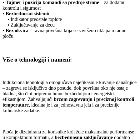
•
Tajmer i pozicija komandi sa prednje strane
– za dodatnu
kontrolu i sigurnost
•
Bezbednosni sistemi:
• Indikator preostale toplote
• Zaključavanje za decu
•
Bez okvira
– ravna površina koja se savršeno uklapa u radnu
ploču
Više o tehnologiji i nameni:
Indukciona tehnologija omogućava najefikasnije kuvanje današnjice
– zagreva se isključivo dno posude, dok površina oko nje ostaje
hladna, što čini pripremu hrane bezbednijom i energetski
efikasnijom. Zahvaljujući
brzom zagrevanju i preciznoj kontroli
temperature
, idealna je i za jednostavna jela i za preciznije
kulinarske zadatke.
Ploča je dizajnirana za korisnike koji žele maksimalne performanse
u kompaktnom formatu, a
bezbednosno zaključavanje
dodatno