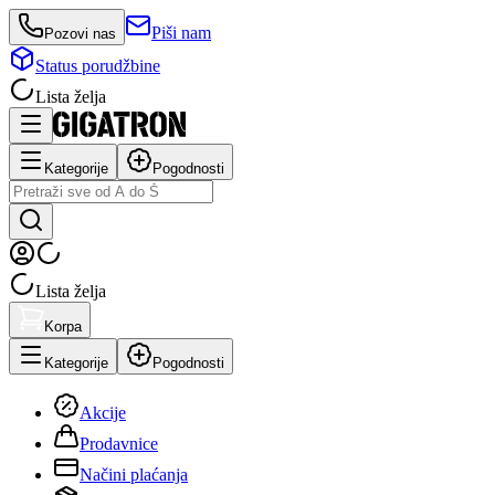
Piši nam
Pozovi nas
Status porudžbine
Lista želja
Kategorije
Pogodnosti
Lista želja
Korpa
Kategorije
Pogodnosti
Akcije
Prodavnice
Načini plaćanja