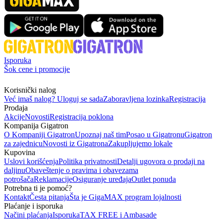
Isporuka
Šok cene i promocije
Korisnički nalog
Već imaš nalog? Uloguj se sada
Zaboravljena lozinka
Registracija
Prodaja
Akcije
Novosti
Registracija poklona
Kompanija Gigatron
O Kompaniji Gigatron
Upoznaj naš tim
Posao u Gigatronu
Gigatron
za zajednicu
Novosti iz Gigatrona
Zakupljujemo lokale
Kupovina
Uslovi korišćenja
Politika privatnosti
Detalji ugovora o prodaji na
daljinu
Obaveštenje o pravima i obavezama
potrošača
Reklamacije
Osiguranje uređaja
Outlet ponuda
Potrebna ti je pomoć?
Kontakt
Česta pitanja
Šta je GigaMAX program lojalnosti
Plaćanje i isporuka
Načini plaćanja
Isporuka
TAX FREE i Ambasade