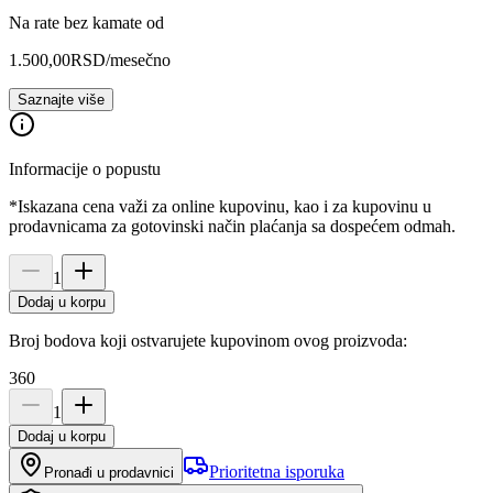
Na rate bez kamate od
1.500,00
RSD
/mesečno
Saznajte više
Informacije o popustu
*Iskazana cena važi za online kupovinu, kao i za kupovinu u
prodavnicama za gotovinski način plaćanja sa dospećem odmah.
1
Dodaj u korpu
Broj bodova koji ostvarujete kupovinom ovog proizvoda:
360
1
Dodaj u korpu
Prioritetna isporuka
Pronađi u prodavnici