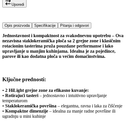
Uporedi
Opis proizvoda
Specifikacije
Pitanja i odgovori
Jednostavnost i kompaktnost za svakodnevnu upotrebu – Ova
nezavisna staklokeramička ploča sa 2 grejne zone i klasičnim
rotacionim tasterima pruža pouzdane performanse i lako
upravljanje u manjim kuhinjama. Idealna je za pojedince,
parove ili kao dodatna ploča u većim domaćinstvima.
Ključne prednosti:
•
2 HiLight grejne zone za efikasno kuvanje:
•
Rotirajući tasteri
– jednostavno i intuitivno upravljanje
temperaturom
•
Staklokeramička površina
– elegantna, ravna i laka za čišćenje
•
Kompaktne dimenzije
– idealna za manje radne površine ili
ugradnju u mini kuhinje