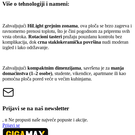
Više o tehnologiji i nameni:
Zahvaljujući
HiLight grejnim zonama
, ova ploča se brzo zagreva i
ravnomerno prenosi toplotu, što je čini pogodnom za pripremu svih
vrsta obroka.
Rotacioni tasteri
pružaju pouzdanu kontrolu bez
komplikacija, dok
crna staklokeramička površina
nudi moderan
izgled i lako održavanje.
Zahvaljujući
kompaktnim dimenzijama
, savršena je za
manja
domaćinstva (1–2 osobe)
, studente, vikendice, apartmane ili kao
pomoćna ploča pored veće u većim kuhinjama.
Prijavi se na naš newsletter
, n
N
e propusti naše najveće popuste i akcije.
Prijavi se