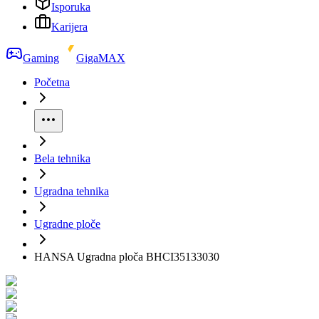
Isporuka
Karijera
Gaming
GigaMAX
Početna
Bela tehnika
Ugradna tehnika
Ugradne ploče
HANSA Ugradna ploča BHCI35133030