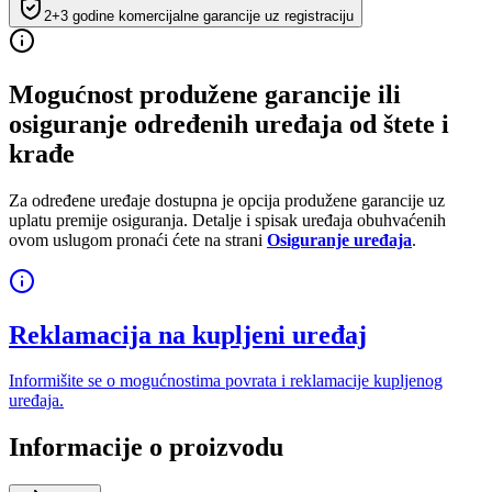
2+3 godine komercijalne garancije uz registraciju
Mogućnost produžene garancije ili
osiguranje određenih uređaja od štete i
krađe
Za određene uređaje dostupna je opcija produžene garancije uz
uplatu premije osiguranja. Detalje i spisak uređaja obuhvaćenih
ovom uslugom pronaći ćete na strani
Osiguranje uređaja
.
Reklamacija na kupljeni uređaj
Informišite se o mogućnostima povrata i reklamacije kupljenog
uređaja.
Informacije o proizvodu