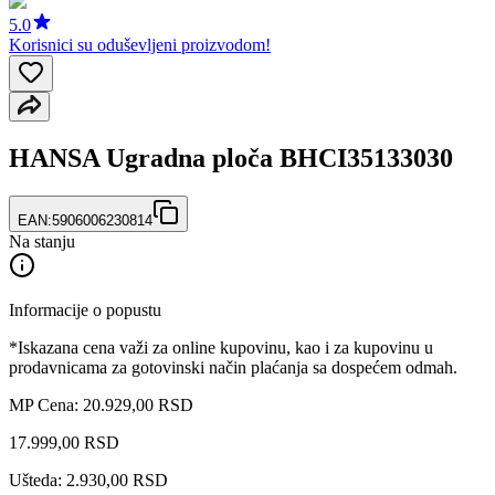
5.0
Korisnici su oduševljeni proizvodom!
HANSA Ugradna ploča BHCI35133030
EAN:
5906006230814
Na stanju
Informacije o popustu
*Iskazana cena važi za online kupovinu, kao i za kupovinu u
prodavnicama za gotovinski način plaćanja sa dospećem odmah.
MP Cena: 20.929,00 RSD
17.999
,
00
RSD
Ušteda: 2.930,00 RSD