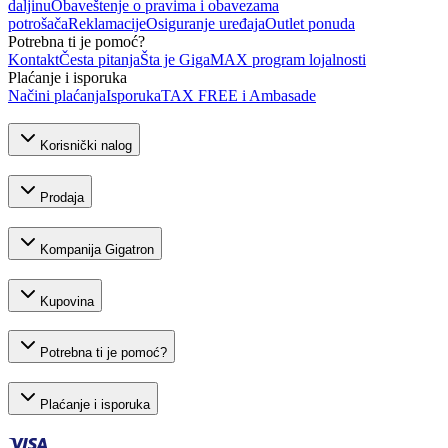
daljinu
Obaveštenje o pravima i obavezama
potrošača
Reklamacije
Osiguranje uređaja
Outlet ponuda
Potrebna ti je pomoć?
Kontakt
Česta pitanja
Šta je GigaMAX program lojalnosti
Plaćanje i isporuka
Načini plaćanja
Isporuka
TAX FREE i Ambasade
Korisnički nalog
Prodaja
Kompanija Gigatron
Kupovina
Potrebna ti je pomoć?
Plaćanje i isporuka