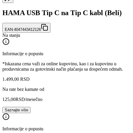
HAMA USB Tip C na Tip C kabl (Beli)
EAN:
4047443412126
Na stanju
Informacije o popustu
*Iskazana cena važi za online kupovinu, kao i za kupovinu u
prodavnicama za gotovinski način plaćanja sa dospećem odmah.
1.499
,
00
RSD
Na rate bez kamate od
125,00
RSD
/mesečno
Saznajte više
Informacije o popustu