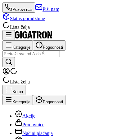
Piši nam
Pozovi nas
Status porudžbine
Lista želja
Kategorije
Pogodnosti
Lista želja
Korpa
Kategorije
Pogodnosti
Akcije
Prodavnice
Načini plaćanja