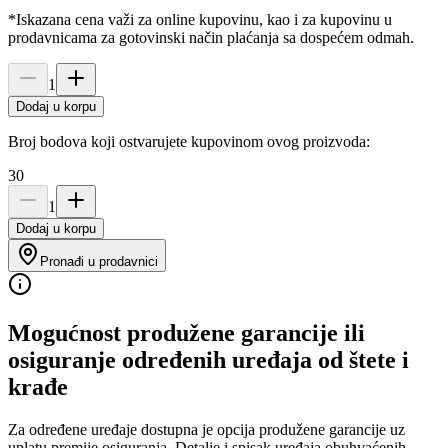
*Iskazana cena važi za online kupovinu, kao i za kupovinu u
prodavnicama za gotovinski način plaćanja sa dospećem odmah.
1
Dodaj u korpu
Broj bodova koji ostvarujete kupovinom ovog proizvoda:
30
1
Dodaj u korpu
Pronađi u prodavnici
Mogućnost produžene garancije ili
osiguranje određenih uređaja od štete i
krađe
Za određene uređaje dostupna je opcija produžene garancije uz
uplatu premije osiguranja. Detalje i spisak uređaja obuhvaćenih