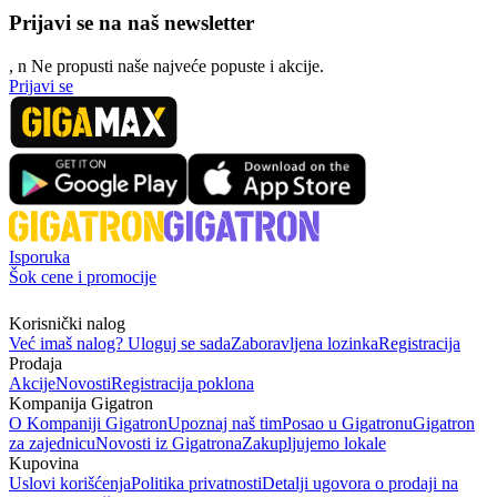
Prijavi se na naš newsletter
, n
N
e propusti naše najveće popuste i akcije.
Prijavi se
Isporuka
Šok cene i promocije
Korisnički nalog
Već imaš nalog? Uloguj se sada
Zaboravljena lozinka
Registracija
Prodaja
Akcije
Novosti
Registracija poklona
Kompanija Gigatron
O Kompaniji Gigatron
Upoznaj naš tim
Posao u Gigatronu
Gigatron
za zajednicu
Novosti iz Gigatrona
Zakupljujemo lokale
Kupovina
Uslovi korišćenja
Politika privatnosti
Detalji ugovora o prodaji na