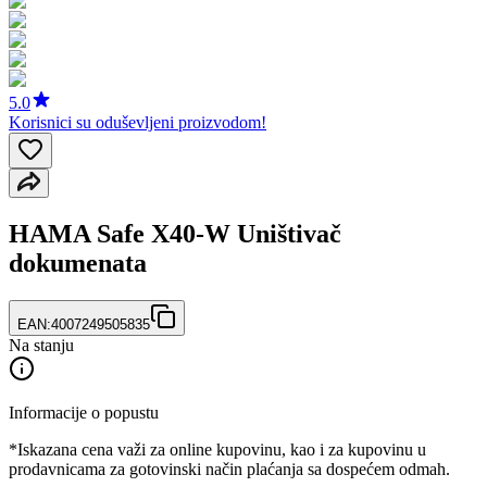
5.0
Korisnici su oduševljeni proizvodom!
HAMA Safe X40-W Uništivač
dokumenata
EAN:
4007249505835
Na stanju
Informacije o popustu
*Iskazana cena važi za online kupovinu, kao i za kupovinu u
prodavnicama za gotovinski način plaćanja sa dospećem odmah.