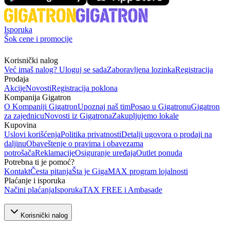
Isporuka
Šok cene i promocije
Korisnički nalog
Već imaš nalog? Uloguj se sada
Zaboravljena lozinka
Registracija
Prodaja
Akcije
Novosti
Registracija poklona
Kompanija Gigatron
O Kompaniji Gigatron
Upoznaj naš tim
Posao u Gigatronu
Gigatron
za zajednicu
Novosti iz Gigatrona
Zakupljujemo lokale
Kupovina
Uslovi korišćenja
Politika privatnosti
Detalji ugovora o prodaji na
daljinu
Obaveštenje o pravima i obavezama
potrošača
Reklamacije
Osiguranje uređaja
Outlet ponuda
Potrebna ti je pomoć?
Kontakt
Česta pitanja
Šta je GigaMAX program lojalnosti
Plaćanje i isporuka
Načini plaćanja
Isporuka
TAX FREE i Ambasade
Korisnički nalog