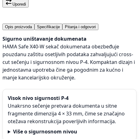
Uporedi
Opis proizvoda
Specifikacije
Pitanja i odgovori
Sigurno uništavanje dokumenata
HAMA Safe X40-W sekač dokumenata obezbeđuje
pouzdanu zaštitu osetljivih podataka zahvaljujući cross-
cut sečenju i sigurnosnom nivou P-4. Kompaktan dizajn i
jednostavna upotreba čine ga pogodnim za kućno i
manje kancelarijsko okruženje.
Visok nivo sigurnosti P-4
Unakrsno sečenje pretvara dokumenta u sitne
fragmente dimenzija 4 × 33 mm, čime se značajno
otežava rekonstrukcija poverljivih informacija.
Više o sigurnosnom nivou