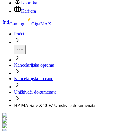
Isporuka
Karijera
Gaming
GigaMAX
Početna
Kancelarijska oprema
Kancelarijske mašine
Uništivači dokumenata
HAMA Safe X40-W Uništivač dokumenata