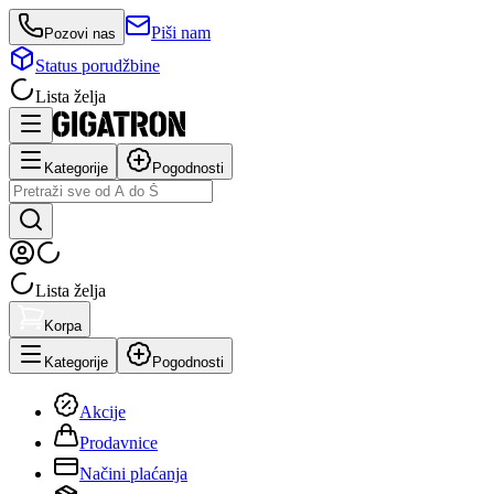
Piši nam
Pozovi nas
Status porudžbine
Lista želja
Kategorije
Pogodnosti
Lista želja
Korpa
Kategorije
Pogodnosti
Akcije
Prodavnice
Načini plaćanja