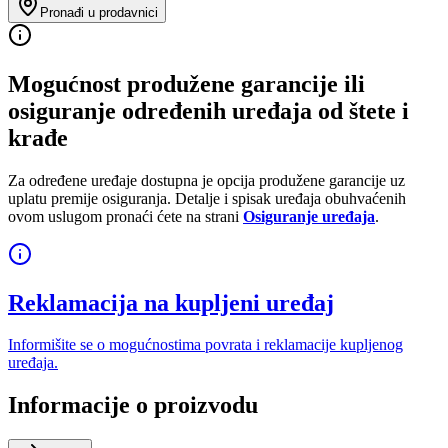
Pronađi u prodavnici
Mogućnost produžene garancije ili
osiguranje određenih uređaja od štete i
krađe
Za određene uređaje dostupna je opcija produžene garancije uz
uplatu premije osiguranja. Detalje i spisak uređaja obuhvaćenih
ovom uslugom pronaći ćete na strani
Osiguranje uređaja
.
Reklamacija na kupljeni uređaj
Informišite se o mogućnostima povrata i reklamacije kupljenog
uređaja.
Informacije o proizvodu