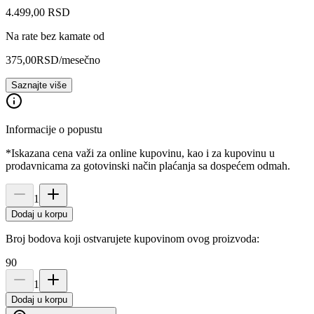
4.499
,
00
RSD
Na rate bez kamate od
375,00
RSD
/mesečno
Saznajte više
Informacije o popustu
*Iskazana cena važi za online kupovinu, kao i za kupovinu u
prodavnicama za gotovinski način plaćanja sa dospećem odmah.
1
Dodaj u korpu
Broj bodova koji ostvarujete kupovinom ovog proizvoda:
90
1
Dodaj u korpu