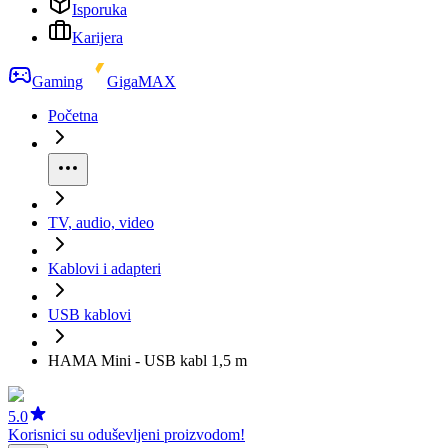
Isporuka
Karijera
Gaming
GigaMAX
Početna
TV, audio, video
Kablovi i adapteri
USB kablovi
HAMA Mini - USB kabl 1,5 m
5.0
Korisnici su oduševljeni proizvodom!