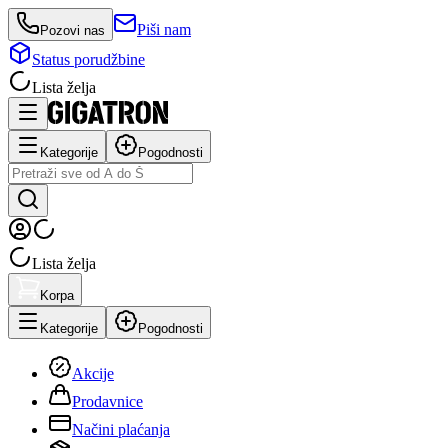
Piši nam
Pozovi nas
Status porudžbine
Lista želja
Kategorije
Pogodnosti
Lista želja
Korpa
Kategorije
Pogodnosti
Akcije
Prodavnice
Načini plaćanja