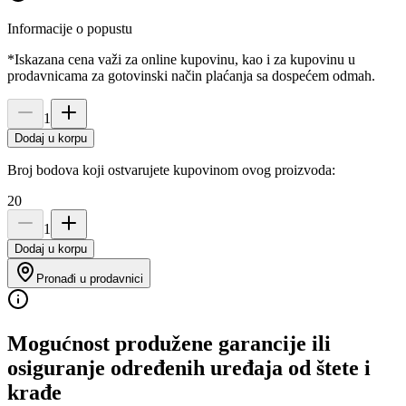
Informacije o popustu
*Iskazana cena važi za online kupovinu, kao i za kupovinu u
prodavnicama za gotovinski način plaćanja sa dospećem odmah.
1
Dodaj u korpu
Broj bodova koji ostvarujete kupovinom ovog proizvoda:
20
1
Dodaj u korpu
Pronađi u prodavnici
Mogućnost produžene garancije ili
osiguranje određenih uređaja od štete i
krađe