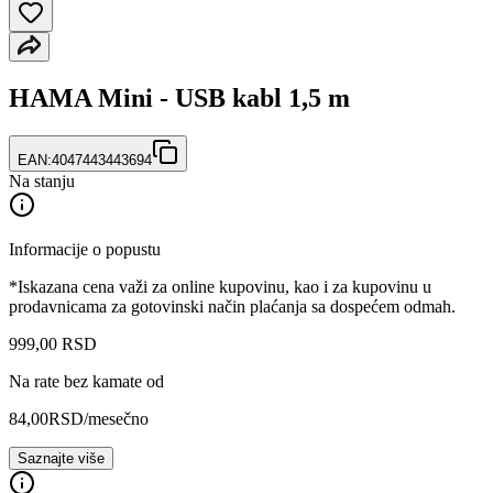
HAMA Mini - USB kabl 1,5 m
EAN:
4047443443694
Na stanju
Informacije o popustu
*Iskazana cena važi za online kupovinu, kao i za kupovinu u
prodavnicama za gotovinski način plaćanja sa dospećem odmah.
999
,
00
RSD
Na rate bez kamate od
84,00
RSD
/mesečno
Saznajte više