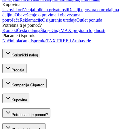
Kupovina
Uslovi korišćenja
Politika privatnosti
Detalji ugovora o prodaji na
daljinu
Obaveštenje o pravima i obavezama
potrošača
Reklamacije
Osiguranje uređaja
Outlet ponuda
Potrebna ti je pomoć?
Kontakt
Česta pitanja
Šta je GigaMAX program lojalnosti
Plaćanje i isporuka
Načini plaćanja
Isporuka
TAX FREE i Ambasade
Korisnički nalog
Prodaja
Kompanija Gigatron
Kupovina
Potrebna ti je pomoć?