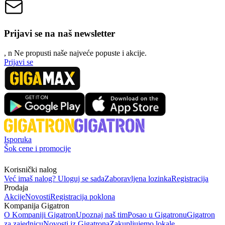
Prijavi se na naš newsletter
, n
N
e propusti naše najveće popuste i akcije.
Prijavi se
Isporuka
Šok cene i promocije
Korisnički nalog
Već imaš nalog? Uloguj se sada
Zaboravljena lozinka
Registracija
Prodaja
Akcije
Novosti
Registracija poklona
Kompanija Gigatron
O Kompaniji Gigatron
Upoznaj naš tim
Posao u Gigatronu
Gigatron
za zajednicu
Novosti iz Gigatrona
Zakupljujemo lokale