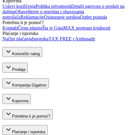
Kupovina
Uslovi korišćenja
Politika privatnosti
Detalji ugovora o prodaji na
daljinu
Obaveštenje o pravima i obavezama
potrošača
Reklamacije
Osiguranje uređaja
Outlet ponuda
Potrebna ti je pomoć?
Kontakt
Česta pitanja
Šta je GigaMAX program lojalnosti
Plaćanje i isporuka
Načini plaćanja
Isporuka
TAX FREE i Ambasade
Korisnički nalog
Prodaja
Kompanija Gigatron
Kupovina
Potrebna ti je pomoć?
Plaćanje i isporuka