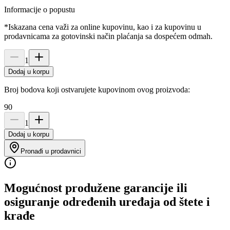
Informacije o popustu
*Iskazana cena važi za online kupovinu, kao i za kupovinu u
prodavnicama za gotovinski način plaćanja sa dospećem odmah.
1
Dodaj u korpu
Broj bodova koji ostvarujete kupovinom ovog proizvoda:
90
1
Dodaj u korpu
Pronađi u prodavnici
Mogućnost produžene garancije ili
osiguranje određenih uređaja od štete i
krađe