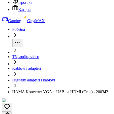
Isporuka
Karijera
Gaming
GigaMAX
Početna
TV, audio, video
Kablovi i adapteri
Digitalni adapteri i kablovi
HAMA Konverter VGA + USB na HDMI (Crna) - 200342