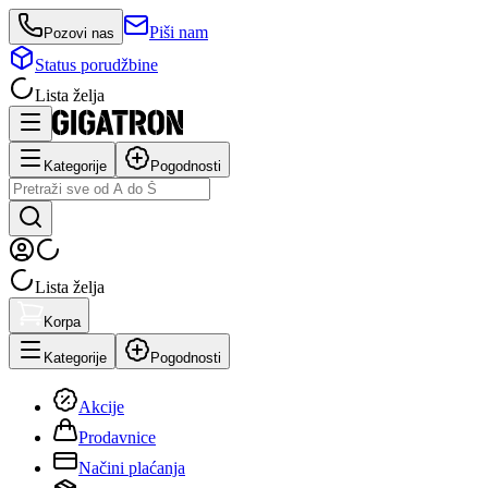
Piši nam
Pozovi nas
Status porudžbine
Lista želja
Kategorije
Pogodnosti
Lista želja
Korpa
Kategorije
Pogodnosti
Akcije
Prodavnice
Načini plaćanja