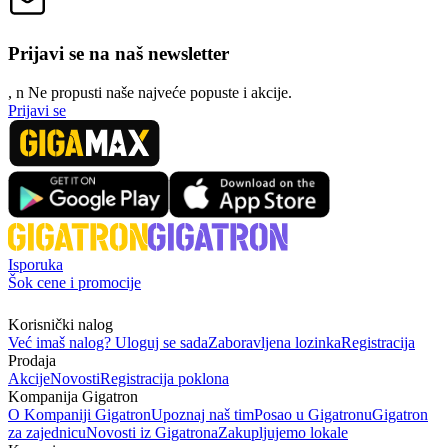
Prijavi se na naš newsletter
, n
N
e propusti naše najveće popuste i akcije.
Prijavi se
Isporuka
Šok cene i promocije
Korisnički nalog
Već imaš nalog? Uloguj se sada
Zaboravljena lozinka
Registracija
Prodaja
Akcije
Novosti
Registracija poklona
Kompanija Gigatron
O Kompaniji Gigatron
Upoznaj naš tim
Posao u Gigatronu
Gigatron
za zajednicu
Novosti iz Gigatrona
Zakupljujemo lokale