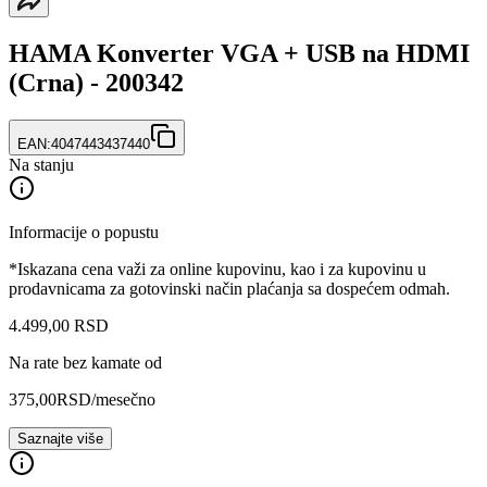
HAMA Konverter VGA + USB na HDMI
(Crna) - 200342
EAN:
4047443437440
Na stanju
Informacije o popustu
*Iskazana cena važi za online kupovinu, kao i za kupovinu u
prodavnicama za gotovinski način plaćanja sa dospećem odmah.
4.499
,
00
RSD
Na rate bez kamate od
375,00
RSD
/mesečno
Saznajte više