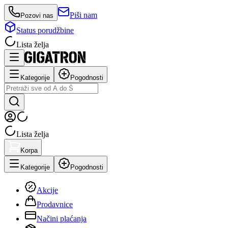
Piši nam
Pozovi nas
Status porudžbine
Lista želja
Kategorije
Pogodnosti
Lista želja
Korpa
Kategorije
Pogodnosti
Akcije
Prodavnice
Načini plaćanja