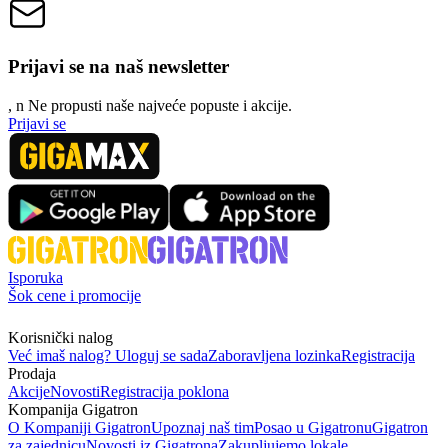
Prijavi se na naš newsletter
, n
N
e propusti naše najveće popuste i akcije.
Prijavi se
Isporuka
Šok cene i promocije
Korisnički nalog
Već imaš nalog? Uloguj se sada
Zaboravljena lozinka
Registracija
Prodaja
Akcije
Novosti
Registracija poklona
Kompanija Gigatron
O Kompaniji Gigatron
Upoznaj naš tim
Posao u Gigatronu
Gigatron
za zajednicu
Novosti iz Gigatrona
Zakupljujemo lokale