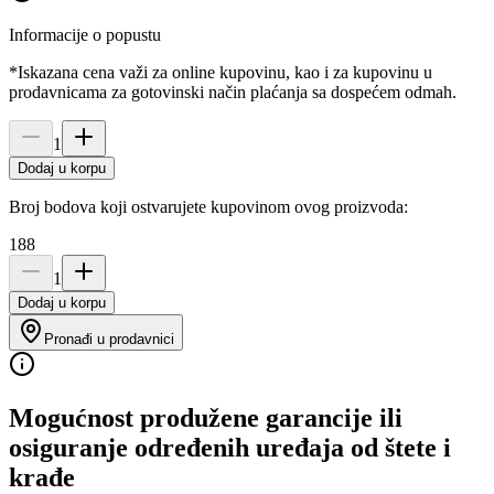
Informacije o popustu
*Iskazana cena važi za online kupovinu, kao i za kupovinu u
prodavnicama za gotovinski način plaćanja sa dospećem odmah.
1
Dodaj u korpu
Broj bodova koji ostvarujete kupovinom ovog proizvoda:
188
1
Dodaj u korpu
Pronađi u prodavnici
Mogućnost produžene garancije ili
osiguranje određenih uređaja od štete i
krađe