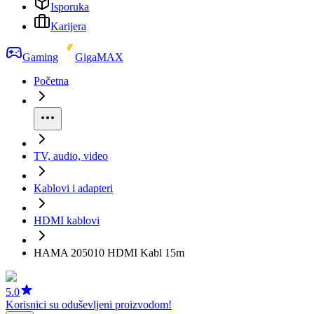
Isporuka
Karijera
Gaming
GigaMAX
Početna
TV, audio, video
Kablovi i adapteri
HDMI kablovi
HAMA 205010 HDMI Kabl 15m
5.0
Korisnici su oduševljeni proizvodom!