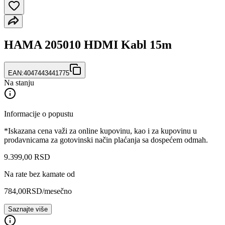
HAMA 205010 HDMI Kabl 15m
EAN:
4047443441775
Na stanju
Informacije o popustu
*Iskazana cena važi za online kupovinu, kao i za kupovinu u
prodavnicama za gotovinski način plaćanja sa dospećem odmah.
9.399
,
00
RSD
Na rate bez kamate od
784,00
RSD
/mesečno
Saznajte više