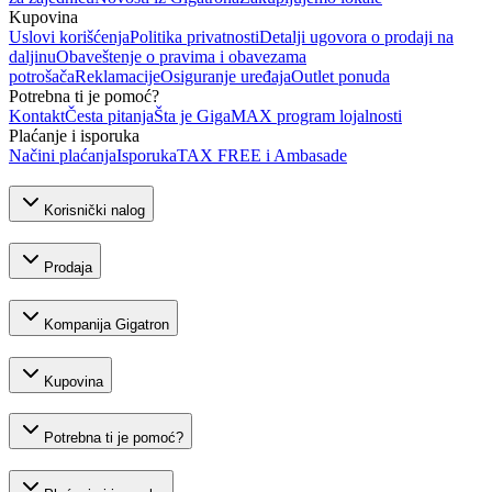
Kupovina
Uslovi korišćenja
Politika privatnosti
Detalji ugovora o prodaji na
daljinu
Obaveštenje o pravima i obavezama
potrošača
Reklamacije
Osiguranje uređaja
Outlet ponuda
Potrebna ti je pomoć?
Kontakt
Česta pitanja
Šta je GigaMAX program lojalnosti
Plaćanje i isporuka
Načini plaćanja
Isporuka
TAX FREE i Ambasade
Korisnički nalog
Prodaja
Kompanija Gigatron
Kupovina
Potrebna ti je pomoć?