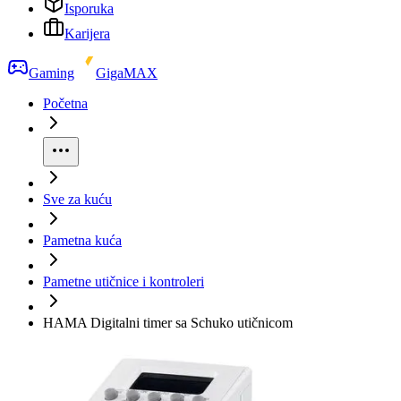
Isporuka
Karijera
Gaming
GigaMAX
Početna
Sve za kuću
Pametna kuća
Pametne utičnice i kontroleri
HAMA Digitalni timer sa Schuko utičnicom