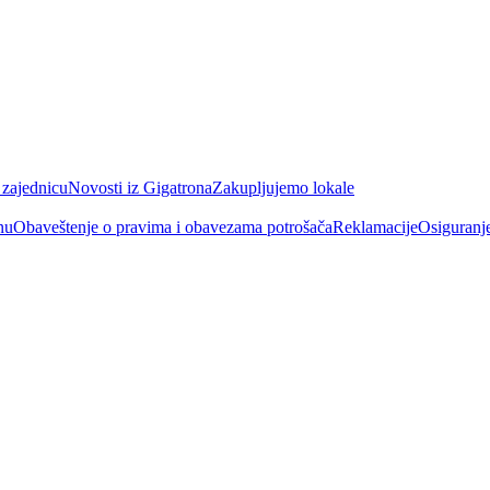
 zajednicu
Novosti iz Gigatrona
Zakupljujemo lokale
nu
Obaveštenje o pravima i obavezama potrošača
Reklamacije
Osiguranj