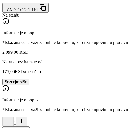
EAN:
4047443491169
Na stanju
Informacije o popustu
*Iskazana cena važi za online kupovinu, kao i za kupovinu u prodav
2.099
,
00
RSD
Na rate bez kamate od
175,00
RSD
/mesečno
Saznajte više
Informacije o popustu
*Iskazana cena važi za online kupovinu, kao i za kupovinu u prodav
1