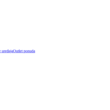
e uređaja
Outlet ponuda