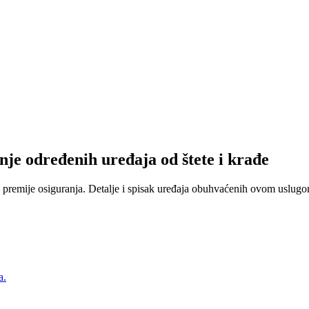
nje određenih uređaja od štete i krađe
 premije osiguranja. Detalje i spisak uređaja obuhvaćenih ovom uslugom
a.