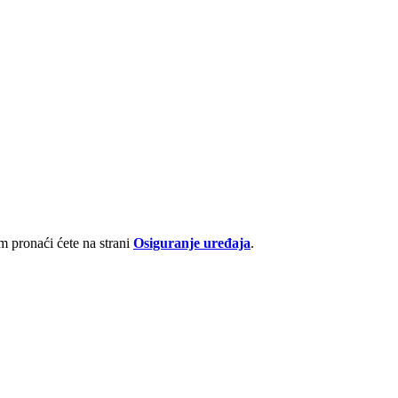
 pronaći ćete na strani
Osiguranje uređaja
.