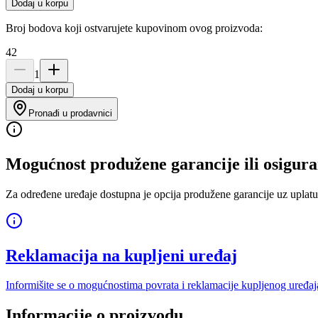
Dodaj u korpu
Broj bodova koji ostvarujete kupovinom ovog proizvoda:
42
1
Dodaj u korpu
Pronađi u prodavnici
Mogućnost produžene garancije ili osigura
Za određene uređaje dostupna je opcija produžene garancije uz uplatu
Reklamacija na kupljeni uređaj
Informišite se o mogućnostima povrata i reklamacije kupljenog uređaj
Informacije o proizvodu