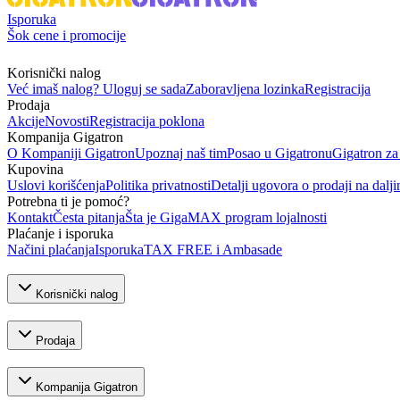
Isporuka
Šok cene i promocije
Korisnički nalog
Već imaš nalog? Uloguj se sada
Zaboravljena lozinka
Registracija
Prodaja
Akcije
Novosti
Registracija poklona
Kompanija Gigatron
O Kompaniji Gigatron
Upoznaj naš tim
Posao u Gigatronu
Gigatron za
Kupovina
Uslovi korišćenja
Politika privatnosti
Detalji ugovora o prodaji na dalji
Potrebna ti je pomoć?
Kontakt
Česta pitanja
Šta je GigaMAX program lojalnosti
Plaćanje i isporuka
Načini plaćanja
Isporuka
TAX FREE i Ambasade
Korisnički nalog
Prodaja
Kompanija Gigatron