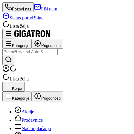
Piši nam
Pozovi nas
Status porudžbine
Lista želja
Kategorije
Pogodnosti
Lista želja
Korpa
Kategorije
Pogodnosti
Akcije
Prodavnice
Načini plaćanja