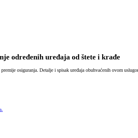
nje određenih uređaja od štete i krađe
 premije osiguranja. Detalje i spisak uređaja obuhvaćenih ovom uslugom
a.