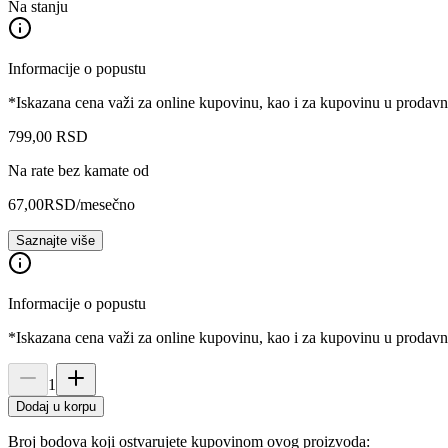
Na stanju
Informacije o popustu
*Iskazana cena važi za online kupovinu, kao i za kupovinu u prodav
799
,
00
RSD
Na rate bez kamate od
67,00
RSD
/mesečno
Saznajte više
Informacije o popustu
*Iskazana cena važi za online kupovinu, kao i za kupovinu u prodav
1
Dodaj u korpu
Broj bodova koji ostvarujete kupovinom ovog proizvoda: