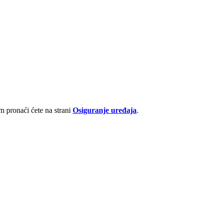
 pronaći ćete na strani
Osiguranje uređaja
.