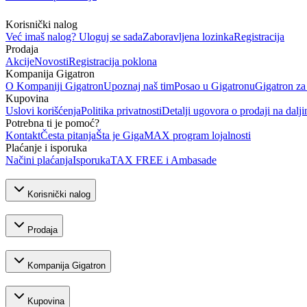
Korisnički nalog
Već imaš nalog? Uloguj se sada
Zaboravljena lozinka
Registracija
Prodaja
Akcije
Novosti
Registracija poklona
Kompanija Gigatron
O Kompaniji Gigatron
Upoznaj naš tim
Posao u Gigatronu
Gigatron za
Kupovina
Uslovi korišćenja
Politika privatnosti
Detalji ugovora o prodaji na dalji
Potrebna ti je pomoć?
Kontakt
Česta pitanja
Šta je GigaMAX program lojalnosti
Plaćanje i isporuka
Načini plaćanja
Isporuka
TAX FREE i Ambasade
Korisnički nalog
Prodaja
Kompanija Gigatron
Kupovina