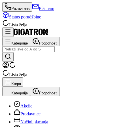
Piši nam
Pozovi nas
Status porudžbine
Lista želja
Kategorije
Pogodnosti
Lista želja
Korpa
Kategorije
Pogodnosti
Akcije
Prodavnice
Načini plaćanja