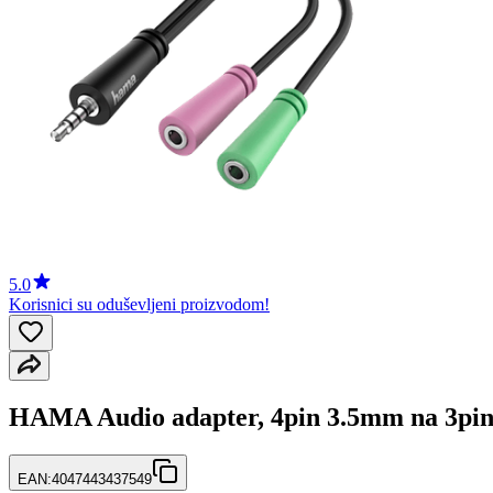
5.0
Korisnici su oduševljeni proizvodom!
HAMA Audio adapter, 4pin 3.5mm na 3pin
EAN:
4047443437549