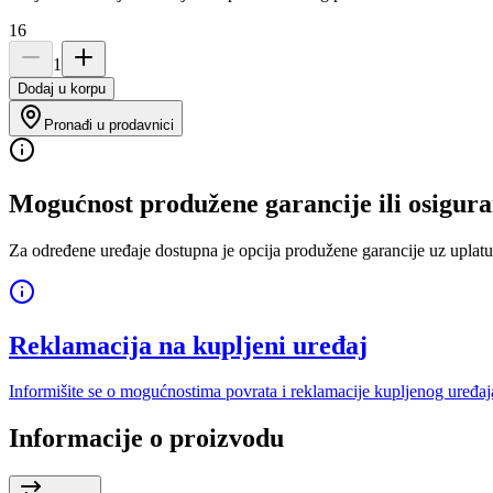
16
1
Dodaj u korpu
Pronađi u prodavnici
Mogućnost produžene garancije ili osigura
Za određene uređaje dostupna je opcija produžene garancije uz uplatu
Reklamacija na kupljeni uređaj
Informišite se o mogućnostima povrata i reklamacije kupljenog uređaj
Informacije o proizvodu