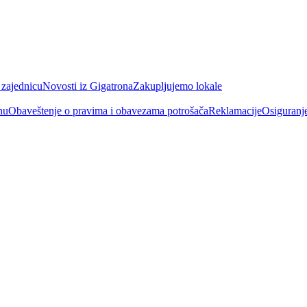
 zajednicu
Novosti iz Gigatrona
Zakupljujemo lokale
nu
Obaveštenje o pravima i obavezama potrošača
Reklamacije
Osiguranj