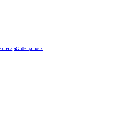
e uređaja
Outlet ponuda