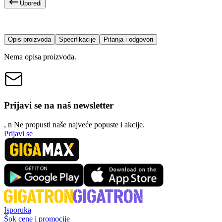
Uporedi
Opis proizvoda
Specifikacije
Pitanja i odgovori
Nema opisa proizvoda.
Prijavi se na naš newsletter
, n
N
e propusti naše najveće popuste i akcije.
Prijavi se
Isporuka
Šok cene i promocije