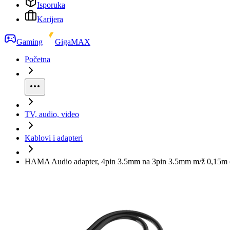
Isporuka
Karijera
Gaming
GigaMAX
Početna
TV, audio, video
Kablovi i adapteri
HAMA Audio adapter, 4pin 3.5mm na 3pin 3.5mm m/ž 0,15m 