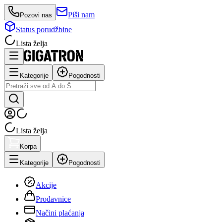
Piši nam
Pozovi nas
Status porudžbine
Lista želja
Kategorije
Pogodnosti
Lista želja
Korpa
Kategorije
Pogodnosti
Akcije
Prodavnice
Načini plaćanja