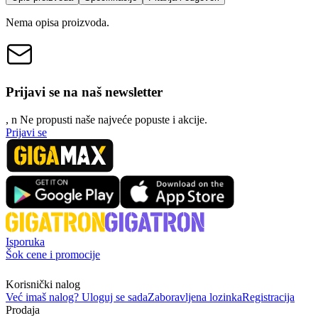
Nema opisa proizvoda.
Prijavi se na naš newsletter
, n
N
e propusti naše najveće popuste i akcije.
Prijavi se
Isporuka
Šok cene i promocije
Korisnički nalog
Već imaš nalog? Uloguj se sada
Zaboravljena lozinka
Registracija
Prodaja