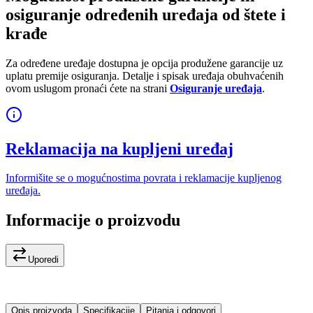
osiguranje određenih uređaja od štete i
krađe
Za određene uređaje dostupna je opcija produžene garancije uz
uplatu premije osiguranja. Detalje i spisak uređaja obuhvaćenih
ovom uslugom pronaći ćete na strani
Osiguranje uređaja
.
Reklamacija na kupljeni uređaj
Informišite se o mogućnostima povrata i reklamacije kupljenog
uređaja.
Informacije o proizvodu
Uporedi
Opis proizvoda
Specifikacije
Pitanja i odgovori