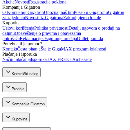
Akcije
Novosti
Registracija poklona
Kompanija Gigatron
O Kompaniji Gigatron
Upoznaj naš tim
Posao u Gigatronu
Gigatron
za zajednicu
Novosti iz Gigatrona
Zakupljujemo lokale
Kupovina
Uslovi korišćenja
Politika privatnosti
Detalji ugovora o prodaji na
daljinu
Obaveštenje o pravima i obavezama
potrošača
Reklamacije
Osiguranje uređaja
Outlet ponuda
Potrebna ti je pomoć?
Kontakt
Česta pitanja
Šta je GigaMAX program lojalnosti
Plaćanje i isporuka
Načini plaćanja
Isporuka
TAX FREE i Ambasade
Korisnički nalog
Prodaja
Kompanija Gigatron
Kupovina