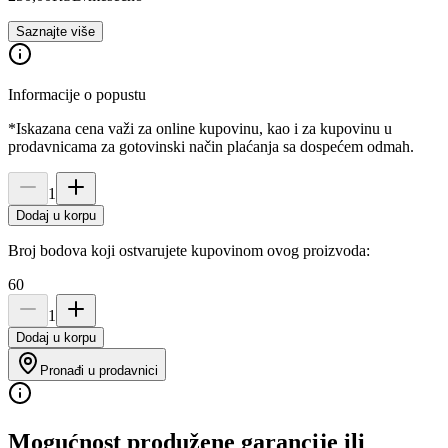
Saznajte više
Informacije o popustu
*Iskazana cena važi za online kupovinu, kao i za kupovinu u
prodavnicama za gotovinski način plaćanja sa dospećem odmah.
1
Dodaj u korpu
Broj bodova koji ostvarujete kupovinom ovog proizvoda:
60
1
Dodaj u korpu
Pronađi u prodavnici
Mogućnost produžene garancije ili