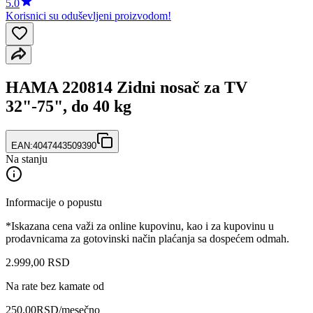
5.0
Korisnici su oduševljeni proizvodom!
HAMA 220814 Zidni nosač za TV
32"-75", do 40 kg
EAN:
4047443509390
Na stanju
Informacije o popustu
*Iskazana cena važi za online kupovinu, kao i za kupovinu u
prodavnicama za gotovinski način plaćanja sa dospećem odmah.
2.999
,
00
RSD
Na rate bez kamate od
250,00
RSD
/mesečno