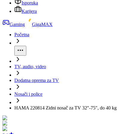
Isporuka
Karijera
Gaming
GigaMAX
Početna
TV, audio, video
Dodatna oprema za TV
Nosači i police
HAMA 220814 Zidni nosač za TV 32"-75", do 40 kg