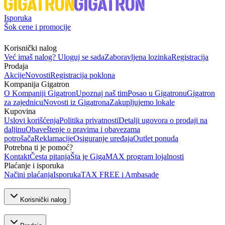
Isporuka
Šok cene i promocije
Korisnički nalog
Već imaš nalog? Uloguj se sada
Zaboravljena lozinka
Registracija
Prodaja
Akcije
Novosti
Registracija poklona
Kompanija Gigatron
O Kompaniji Gigatron
Upoznaj naš tim
Posao u Gigatronu
Gigatron
za zajednicu
Novosti iz Gigatrona
Zakupljujemo lokale
Kupovina
Uslovi korišćenja
Politika privatnosti
Detalji ugovora o prodaji na
daljinu
Obaveštenje o pravima i obavezama
potrošača
Reklamacije
Osiguranje uređaja
Outlet ponuda
Potrebna ti je pomoć?
Kontakt
Česta pitanja
Šta je GigaMAX program lojalnosti
Plaćanje i isporuka
Načini plaćanja
Isporuka
TAX FREE i Ambasade
Korisnički nalog