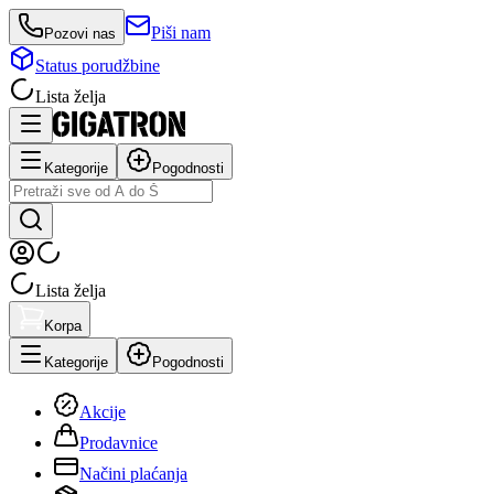
Piši nam
Pozovi nas
Status porudžbine
Lista želja
Kategorije
Pogodnosti
Lista želja
Korpa
Kategorije
Pogodnosti
Akcije
Prodavnice
Načini plaćanja