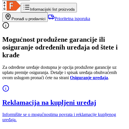
Informacijski list proizvoda
Prioritetna isporuka
Pronađi u prodavnici
Mogućnost produžene garancije ili
osiguranje određenih uređaja od štete i
krađe
Za određene uređaje dostupna je opcija produžene garancije uz
uplatu premije osiguranja. Detalje i spisak uređaja obuhvaćenih
ovom uslugom pronaći ćete na strani
Osiguranje uređaja
.
Reklamacija na kupljeni uređaj
Informišite se o mogućnostima povrata i reklamacije kupljenog
uređaja.