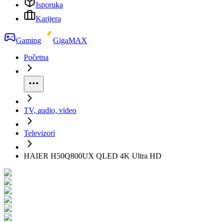
Isporuka
Karijera
Gaming
GigaMAX
Početna
TV, audio, video
Televizori
HAIER H50Q800UX QLED 4K Ultra HD