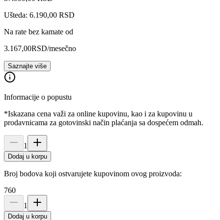
Ušteda: 6.190,00 RSD
Na rate bez kamate od
3.167,00
RSD
/mesečno
Saznajte više
Informacije o popustu
*Iskazana cena važi za online kupovinu, kao i za kupovinu u
prodavnicama za gotovinski način plaćanja sa dospećem odmah.
1
Dodaj u korpu
Broj bodova koji ostvarujete kupovinom ovog proizvoda:
760
1
Dodaj u korpu