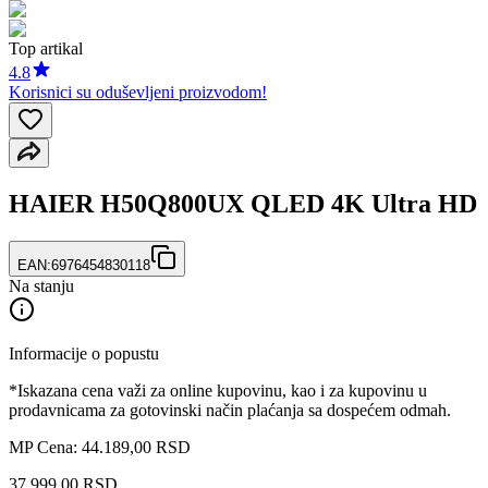
Top artikal
4.8
Korisnici su oduševljeni proizvodom!
HAIER H50Q800UX QLED 4K Ultra HD
EAN:
6976454830118
Na stanju
Informacije o popustu
*Iskazana cena važi za online kupovinu, kao i za kupovinu u
prodavnicama za gotovinski način plaćanja sa dospećem odmah.
MP Cena: 44.189,00 RSD
37.999
,
00
RSD