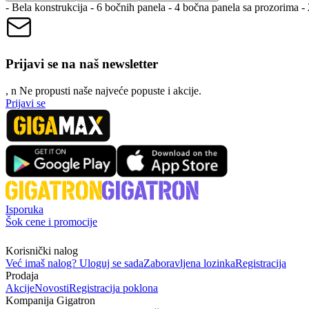
- Bela konstrukcija - 6 bočnih panela - 4 bočna panela sa prozorima 
Prijavi se na naš newsletter
, n
N
e propusti naše najveće popuste i akcije.
Prijavi se
Isporuka
Šok cene i promocije
Korisnički nalog
Već imaš nalog? Uloguj se sada
Zaboravljena lozinka
Registracija
Prodaja
Akcije
Novosti
Registracija poklona
Kompanija Gigatron