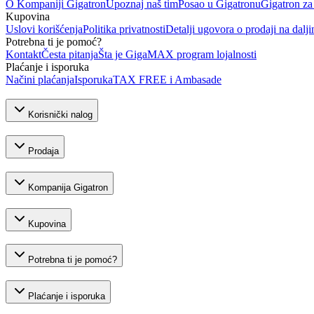
O Kompaniji Gigatron
Upoznaj naš tim
Posao u Gigatronu
Gigatron za
Kupovina
Uslovi korišćenja
Politika privatnosti
Detalji ugovora o prodaji na dalji
Potrebna ti je pomoć?
Kontakt
Česta pitanja
Šta je GigaMAX program lojalnosti
Plaćanje i isporuka
Načini plaćanja
Isporuka
TAX FREE i Ambasade
Korisnički nalog
Prodaja
Kompanija Gigatron
Kupovina
Potrebna ti je pomoć?
Plaćanje i isporuka