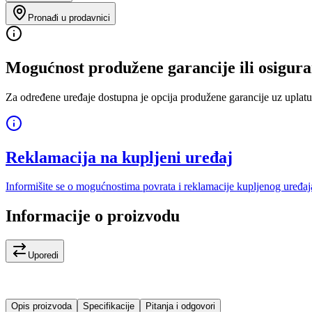
Pronađi u prodavnici
Mogućnost produžene garancije ili osigura
Za određene uređaje dostupna je opcija produžene garancije uz uplatu
Reklamacija na kupljeni uređaj
Informišite se o mogućnostima povrata i reklamacije kupljenog uređaj
Informacije o proizvodu
Uporedi
Opis proizvoda
Specifikacije
Pitanja i odgovori