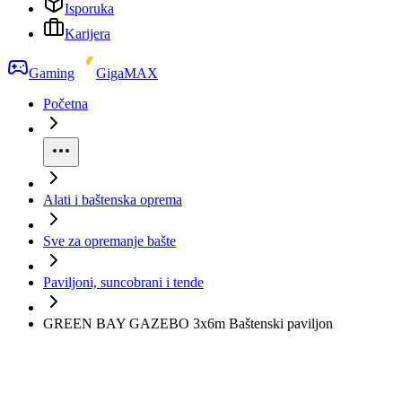
Isporuka
Karijera
Gaming
GigaMAX
Početna
Alati i baštenska oprema
Sve za opremanje bašte
Paviljoni, suncobrani i tende
GREEN BAY GAZEBO 3x6m Baštenski paviljon