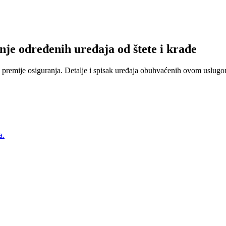
nje određenih uređaja od štete i krađe
 premije osiguranja. Detalje i spisak uređaja obuhvaćenih ovom uslugom
a.