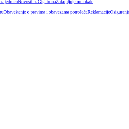
 zajednicu
Novosti iz Gigatrona
Zakupljujemo lokale
nu
Obaveštenje o pravima i obavezama potrošača
Reklamacije
Osiguranj