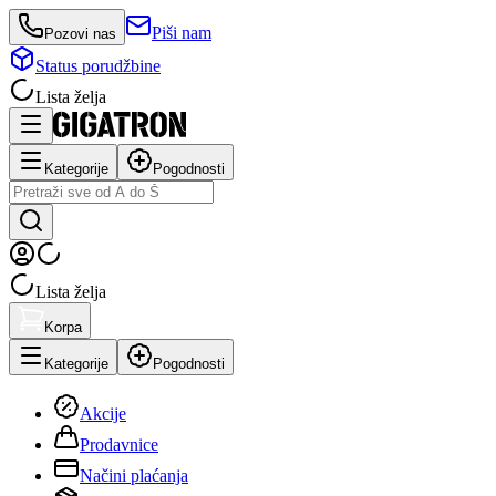
Piši nam
Pozovi nas
Status porudžbine
Lista želja
Kategorije
Pogodnosti
Lista želja
Korpa
Kategorije
Pogodnosti
Akcije
Prodavnice
Načini plaćanja