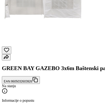
GREEN BAY GAZEBO 3x6m Baštenski pa
EAN:
8605032603926
Na stanju
Informacije o popustu