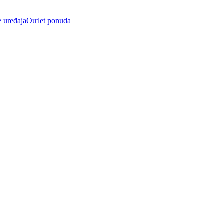
e uređaja
Outlet ponuda