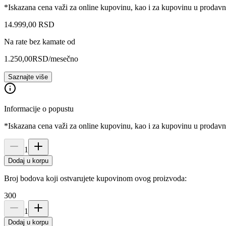
*Iskazana cena važi za online kupovinu, kao i za kupovinu u prodav
14.999
,
00
RSD
Na rate bez kamate od
1.250,00
RSD
/mesečno
Saznajte više
Informacije o popustu
*Iskazana cena važi za online kupovinu, kao i za kupovinu u prodav
1
Dodaj u korpu
Broj bodova koji ostvarujete kupovinom ovog proizvoda:
300
1
Dodaj u korpu