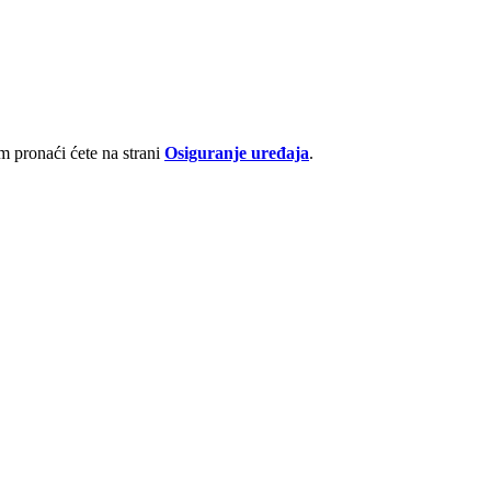
 pronaći ćete na strani
Osiguranje uređaja
.