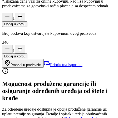
*Iskazana cena važi za online kupovinu, kao i za kupovinu u
prodavnicama za gotovinski način plaćanja sa dospećem odmah.
1
Dodaj u korpu
Broj bodova koji ostvarujete kupovinom ovog proizvoda:
340
1
Dodaj u korpu
Prioritetna isporuka
Pronađi u prodavnici
Mogućnost produžene garancije ili
osiguranje određenih uređaja od štete i
krađe
Za određene uređaje dostupna je opcija produžene garancije uz
uplatu premije osiguranja. Detalje i spisak uređaja obuhvaćenih