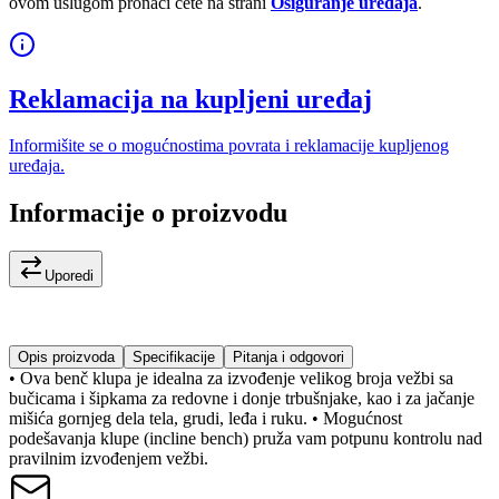
ovom uslugom pronaći ćete na strani
Osiguranje uređaja
.
Reklamacija na kupljeni uređaj
Informišite se o mogućnostima povrata i reklamacije kupljenog
uređaja.
Informacije o proizvodu
Uporedi
Opis proizvoda
Specifikacije
Pitanja i odgovori
• Ova benč klupa je idealna za izvođenje velikog broja vežbi sa
bučicama i šipkama za redovne i donje trbušnjake, kao i za jačanje
mišića gornjeg dela tela, grudi, leđa i ruku. • Mogućnost
podešavanja klupe (incline bench) pruža vam potpunu kontrolu nad
pravilnim izvođenjem vežbi.