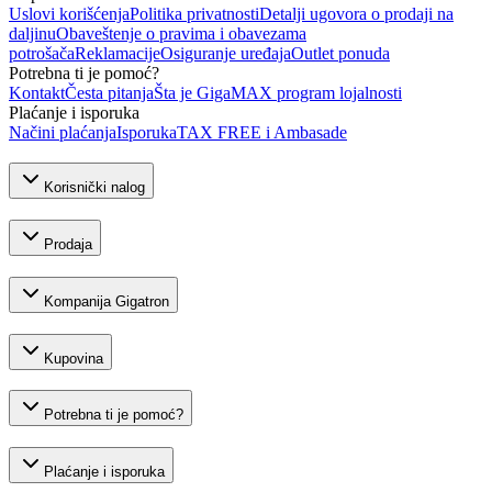
Uslovi korišćenja
Politika privatnosti
Detalji ugovora o prodaji na
daljinu
Obaveštenje o pravima i obavezama
potrošača
Reklamacije
Osiguranje uređaja
Outlet ponuda
Potrebna ti je pomoć?
Kontakt
Česta pitanja
Šta je GigaMAX program lojalnosti
Plaćanje i isporuka
Načini plaćanja
Isporuka
TAX FREE i Ambasade
Korisnički nalog
Prodaja
Kompanija Gigatron
Kupovina
Potrebna ti je pomoć?
Plaćanje i isporuka