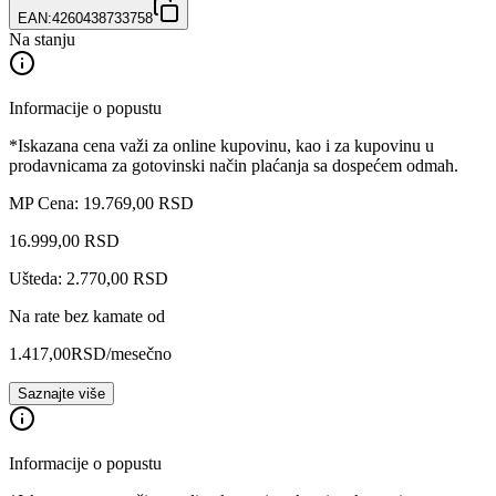
EAN:
4260438733758
Na stanju
Informacije o popustu
*Iskazana cena važi za online kupovinu, kao i za kupovinu u
prodavnicama za gotovinski način plaćanja sa dospećem odmah.
MP Cena: 19.769,00 RSD
16.999
,
00
RSD
Ušteda: 2.770,00 RSD
Na rate bez kamate od
1.417,00
RSD
/mesečno
Saznajte više
Informacije o popustu