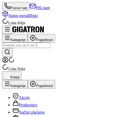
Piši nam
Pozovi nas
Status porudžbine
Lista želja
Kategorije
Pogodnosti
Lista želja
Korpa
Kategorije
Pogodnosti
Akcije
Prodavnice
Načini plaćanja