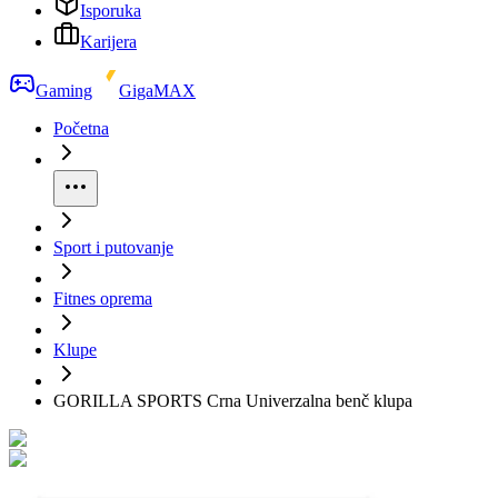
Isporuka
Karijera
Gaming
GigaMAX
Početna
Sport i putovanje
Fitnes oprema
Klupe
GORILLA SPORTS Crna Univerzalna benč klupa