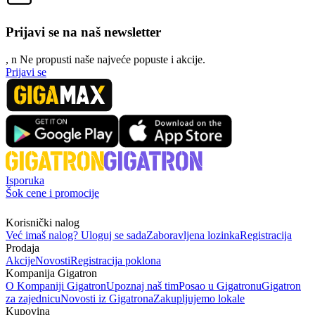
Prijavi se na naš newsletter
, n
N
e propusti naše najveće popuste i akcije.
Prijavi se
Isporuka
Šok cene i promocije
Korisnički nalog
Već imaš nalog? Uloguj se sada
Zaboravljena lozinka
Registracija
Prodaja
Akcije
Novosti
Registracija poklona
Kompanija Gigatron
O Kompaniji Gigatron
Upoznaj naš tim
Posao u Gigatronu
Gigatron
za zajednicu
Novosti iz Gigatrona
Zakupljujemo lokale
Kupovina