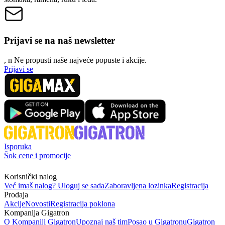
Prijavi se na naš newsletter
, n
N
e propusti naše najveće popuste i akcije.
Prijavi se
Isporuka
Šok cene i promocije
Korisnički nalog
Već imaš nalog? Uloguj se sada
Zaboravljena lozinka
Registracija
Prodaja
Akcije
Novosti
Registracija poklona
Kompanija Gigatron
O Kompaniji Gigatron
Upoznaj naš tim
Posao u Gigatronu
Gigatron