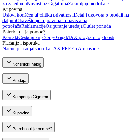
za zajednicu
Novosti iz Gigatrona
Zakupljujemo lokale
Kupovina
Uslovi korišćenja
Politika privatnosti
Detalji ugovora o prodaji na
daljinu
Obaveštenje o pravima i obavezama
potrošača
Reklamacije
Osiguranje uređaja
Outlet ponuda
Potrebna ti je pomoć?
Kontakt
Česta pitanja
Šta je GigaMAX program lojalnosti
Plaćanje i isporuka
Načini plaćanja
Isporuka
TAX FREE i Ambasade
Korisnički nalog
Prodaja
Kompanija Gigatron
Kupovina
Potrebna ti je pomoć?