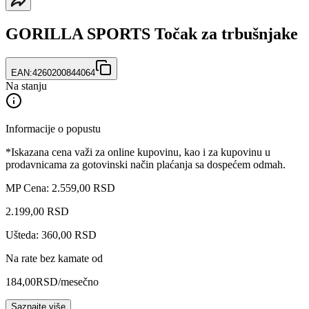
GORILLA SPORTS Točak za trbušnjake
EAN:
4260200844064
Na stanju
Informacije o popustu
*Iskazana cena važi za online kupovinu, kao i za kupovinu u
prodavnicama za gotovinski način plaćanja sa dospećem odmah.
MP Cena: 2.559,00 RSD
2.199
,
00
RSD
Ušteda: 360,00 RSD
Na rate bez kamate od
184,00
RSD
/mesečno
Saznajte više