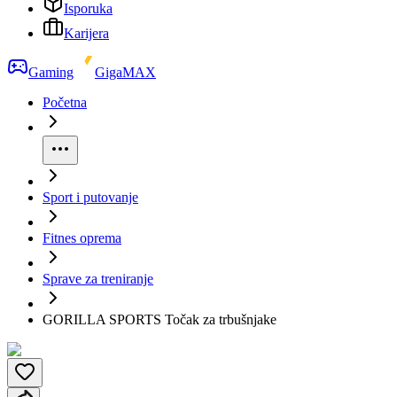
Isporuka
Karijera
Gaming
GigaMAX
Početna
Sport i putovanje
Fitnes oprema
Sprave za treniranje
GORILLA SPORTS Točak za trbušnjake