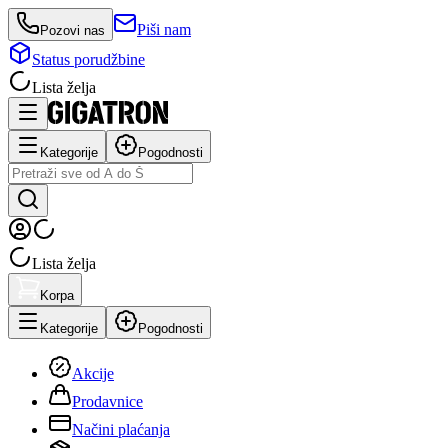
Piši nam
Pozovi nas
Status porudžbine
Lista želja
Kategorije
Pogodnosti
Lista želja
Korpa
Kategorije
Pogodnosti
Akcije
Prodavnice
Načini plaćanja