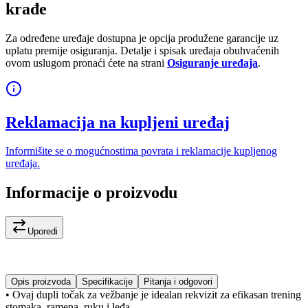
krađe
Za određene uređaje dostupna je opcija produžene garancije uz
uplatu premije osiguranja. Detalje i spisak uređaja obuhvaćenih
ovom uslugom pronaći ćete na strani
Osiguranje uređaja
.
Reklamacija na kupljeni uređaj
Informišite se o mogućnostima povrata i reklamacije kupljenog
uređaja.
Informacije o proizvodu
Uporedi
Opis proizvoda
Specifikacije
Pitanja i odgovori
• Ovaj dupli točak za vežbanje je idealan rekvizit za efikasan trening
stomaka, ramena, ruku i leđa.