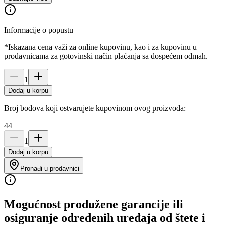
Informacije o popustu
*Iskazana cena važi za online kupovinu, kao i za kupovinu u
prodavnicama za gotovinski način plaćanja sa dospećem odmah.
1
Dodaj u korpu
Broj bodova koji ostvarujete kupovinom ovog proizvoda:
44
1
Dodaj u korpu
Pronađi u prodavnici
Mogućnost produžene garancije ili
osiguranje određenih uređaja od štete i