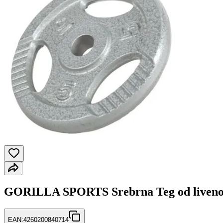
GORILLA SPORTS Srebrna Teg od livenog
EAN:
4260200840714