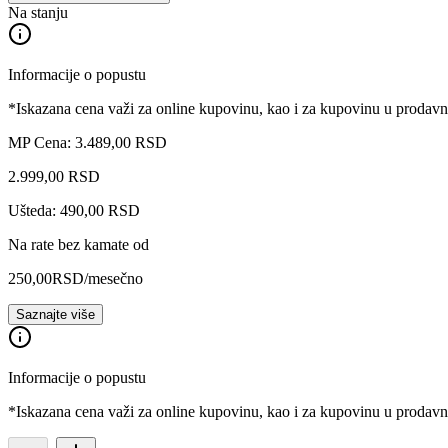
Na stanju
Informacije o popustu
*Iskazana cena važi za online kupovinu, kao i za kupovinu u prodav
MP Cena: 3.489,00 RSD
2.999
,
00
RSD
Ušteda: 490,00 RSD
Na rate bez kamate od
250,00
RSD
/mesečno
Saznajte više
Informacije o popustu
*Iskazana cena važi za online kupovinu, kao i za kupovinu u prodav