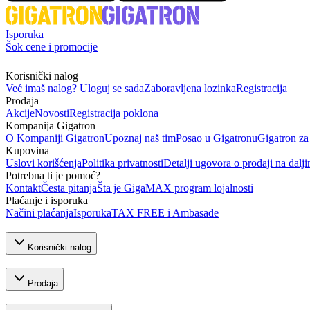
Isporuka
Šok cene i promocije
Korisnički nalog
Već imaš nalog? Uloguj se sada
Zaboravljena lozinka
Registracija
Prodaja
Akcije
Novosti
Registracija poklona
Kompanija Gigatron
O Kompaniji Gigatron
Upoznaj naš tim
Posao u Gigatronu
Gigatron za
Kupovina
Uslovi korišćenja
Politika privatnosti
Detalji ugovora o prodaji na dalji
Potrebna ti je pomoć?
Kontakt
Česta pitanja
Šta je GigaMAX program lojalnosti
Plaćanje i isporuka
Načini plaćanja
Isporuka
TAX FREE i Ambasade
Korisnički nalog
Prodaja