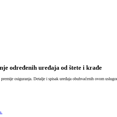
nje određenih uređaja od štete i krađe
 premije osiguranja. Detalje i spisak uređaja obuhvaćenih ovom uslugom
a.