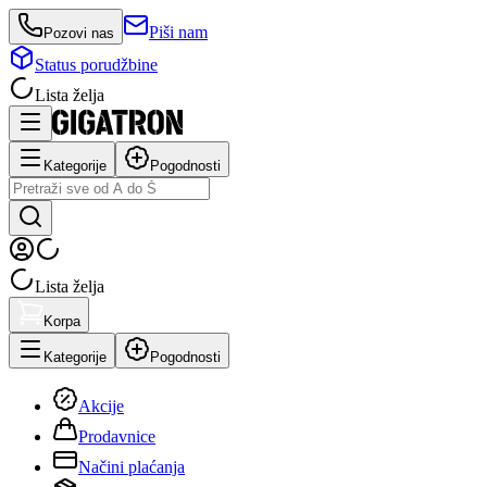
Piši nam
Pozovi nas
Status porudžbine
Lista želja
Kategorije
Pogodnosti
Lista želja
Korpa
Kategorije
Pogodnosti
Akcije
Prodavnice
Načini plaćanja