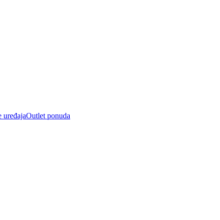
e uređaja
Outlet ponuda