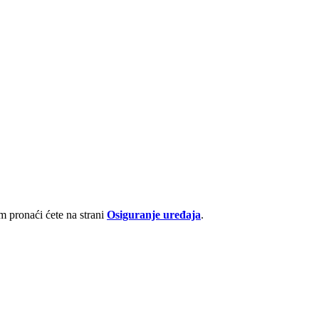
 pronaći ćete na strani
Osiguranje uređaja
.