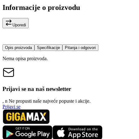
Informacije o proizvodu
Uporedi
Opis proizvoda
Specifikacije
Pitanja i odgovori
Nema opisa proizvoda.
Prijavi se na naš newsletter
, n
N
e propusti naše najveće popuste i akcije.
Prijavi se