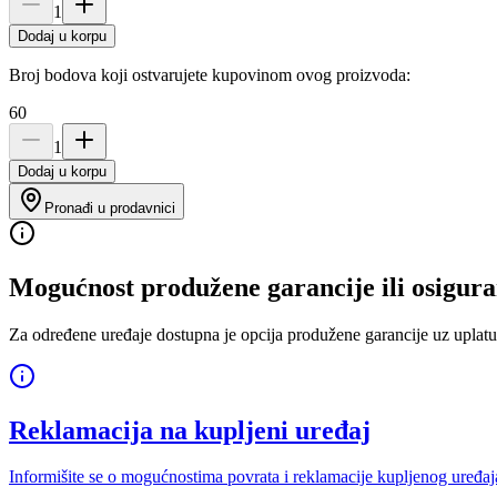
1
Dodaj u korpu
Broj bodova koji ostvarujete kupovinom ovog proizvoda:
60
1
Dodaj u korpu
Pronađi u prodavnici
Mogućnost produžene garancije ili osigura
Za određene uređaje dostupna je opcija produžene garancije uz uplatu
Reklamacija na kupljeni uređaj
Informišite se o mogućnostima povrata i reklamacije kupljenog uređaj