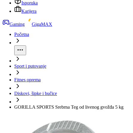
Isporuka
Karijera
Gaming
GigaMAX
Početna
Sport i putovanje
Fitnes oprema
Diskovi, šipke i bučice
GORILLA SPORTS Srebrna Teg od livenog gvožđa 5 kg