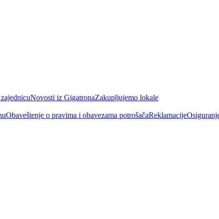
 zajednicu
Novosti iz Gigatrona
Zakupljujemo lokale
nu
Obaveštenje o pravima i obavezama potrošača
Reklamacije
Osiguranj