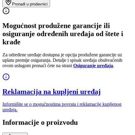
Pronađi u prodavnici
Mogućnost produžene garancije ili
osiguranje određenih uređaja od štete i
krađe
Za određene uređaje dostupna je opcija produžene garancije uz
uplatu premije osiguranja. Detalje i spisak uređaja obuhvaćenih
ovom uslugom pronaći ćete na strani
Osiguranje uređaja
.
Reklamacija na kupljeni uređaj
Informišite se o mogućnostima povrata i reklamacije kupljenog
uređaja.
Informacije o proizvodu