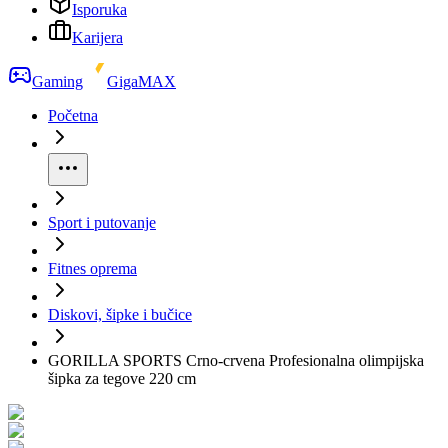
Isporuka
Karijera
Gaming
GigaMAX
Početna
Sport i putovanje
Fitnes oprema
Diskovi, šipke i bučice
GORILLA SPORTS Crno-crvena Profesionalna olimpijska
šipka za tegove 220 cm