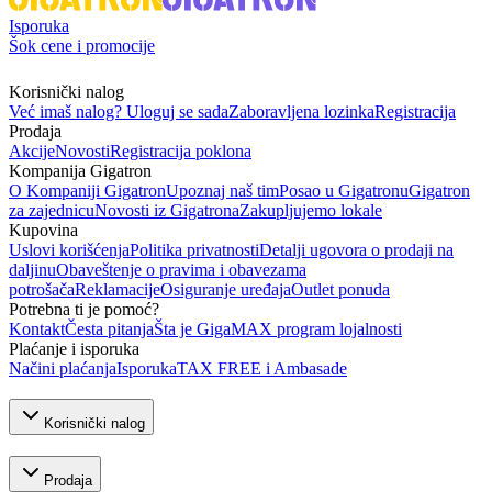
Isporuka
Šok cene i promocije
Korisnički nalog
Već imaš nalog? Uloguj se sada
Zaboravljena lozinka
Registracija
Prodaja
Akcije
Novosti
Registracija poklona
Kompanija Gigatron
O Kompaniji Gigatron
Upoznaj naš tim
Posao u Gigatronu
Gigatron
za zajednicu
Novosti iz Gigatrona
Zakupljujemo lokale
Kupovina
Uslovi korišćenja
Politika privatnosti
Detalji ugovora o prodaji na
daljinu
Obaveštenje o pravima i obavezama
potrošača
Reklamacije
Osiguranje uređaja
Outlet ponuda
Potrebna ti je pomoć?
Kontakt
Česta pitanja
Šta je GigaMAX program lojalnosti
Plaćanje i isporuka
Načini plaćanja
Isporuka
TAX FREE i Ambasade
Korisnički nalog
Prodaja