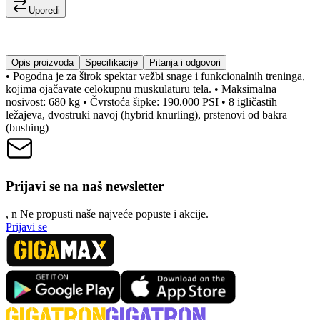
Uporedi
Opis proizvoda
Specifikacije
Pitanja i odgovori
• Pogodna je za širok spektar vežbi snage i funkcionalnih treninga,
kojima ojačavate celokupnu muskulaturu tela. • Maksimalna
nosivost: 680 kg • Čvrstoća šipke: 190.000 PSI • 8 igličastih
ležajeva, dvostruki navoj (hybrid knurling), prstenovi od bakra
(bushing)
Prijavi se na naš newsletter
, n
N
e propusti naše najveće popuste i akcije.
Prijavi se