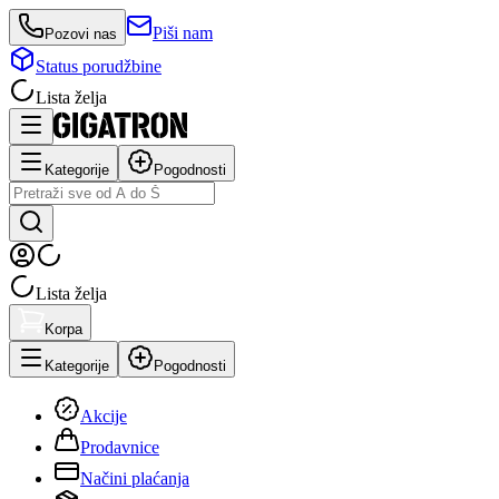
Piši nam
Pozovi nas
Status porudžbine
Lista želja
Kategorije
Pogodnosti
Lista želja
Korpa
Kategorije
Pogodnosti
Akcije
Prodavnice
Načini plaćanja