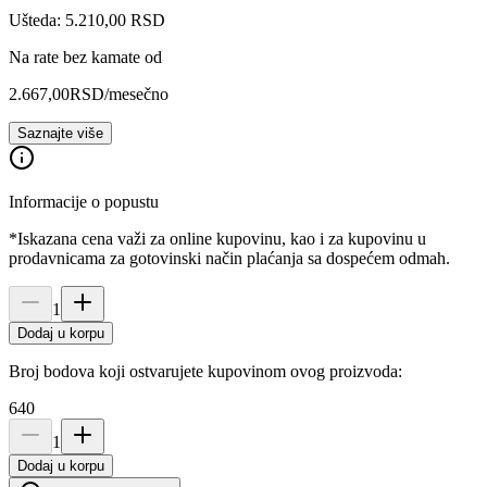
Ušteda: 5.210,00 RSD
Na rate bez kamate od
2.667,00
RSD
/mesečno
Saznajte više
Informacije o popustu
*Iskazana cena važi za online kupovinu, kao i za kupovinu u
prodavnicama za gotovinski način plaćanja sa dospećem odmah.
1
Dodaj u korpu
Broj bodova koji ostvarujete kupovinom ovog proizvoda:
640
1
Dodaj u korpu