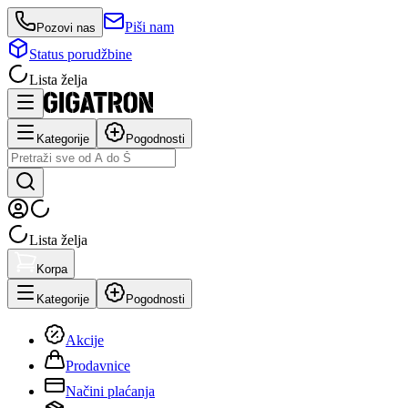
Piši nam
Pozovi nas
Status porudžbine
Lista želja
Kategorije
Pogodnosti
Lista želja
Korpa
Kategorije
Pogodnosti
Akcije
Prodavnice
Načini plaćanja