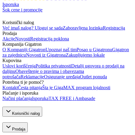
Isporuka
Šok cene i promocije
Korisnički nalog
Već imaš nalog? Uloguj se sada
Zaboravljena lozinka
Registracija
Prodaja
Akcije
Novosti
Registracija poklona
Kompanija Gigatron
O Kompaniji Gigatron
Upoznaj naš tim
Posao u Gigatronu
Gigatron
za zajednicu
Novosti iz Gigatrona
Zakupljujemo lokale
Kupovina
Uslovi korišćenja
Politika privatnosti
Detalji ugovora o prodaji na
daljinu
Obaveštenje o pravima i obavezama
potrošača
Reklamacije
Osiguranje uređaja
Outlet ponuda
Potrebna ti je pomoć?
Kontakt
Česta pitanja
Šta je GigaMAX program lojalnosti
Plaćanje i isporuka
Načini plaćanja
Isporuka
TAX FREE i Ambasade
Korisnički nalog
Prodaja