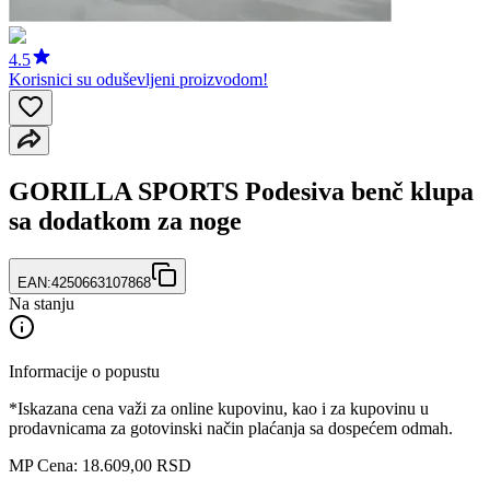
4.5
Korisnici su oduševljeni proizvodom!
GORILLA SPORTS Podesiva benč klupa
sa dodatkom za noge
EAN:
4250663107868
Na stanju
Informacije o popustu
*Iskazana cena važi za online kupovinu, kao i za kupovinu u
prodavnicama za gotovinski način plaćanja sa dospećem odmah.
MP Cena: 18.609,00 RSD