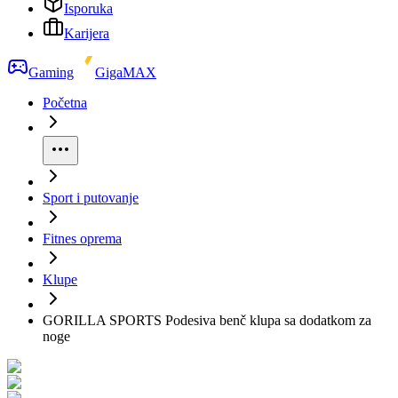
Isporuka
Karijera
Gaming
GigaMAX
Početna
Sport i putovanje
Fitnes oprema
Klupe
GORILLA SPORTS Podesiva benč klupa sa dodatkom za
noge