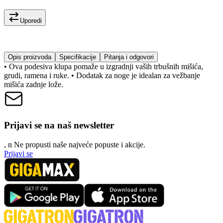
Uporedi
Opis proizvoda
Specifikacije
Pitanja i odgovori
• Ova podesiva klupa pomaže u izgradnji vaših trbušnih mišića,
grudi, ramena i ruke. • Dodatak za noge je idealan za vežbanje
mišića zadnje lože.
Prijavi se na naš newsletter
, n
N
e propusti naše najveće popuste i akcije.
Prijavi se