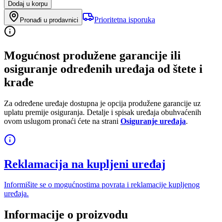
Dodaj u korpu
Prioritetna isporuka
Pronađi u prodavnici
Mogućnost produžene garancije ili
osiguranje određenih uređaja od štete i
krađe
Za određene uređaje dostupna je opcija produžene garancije uz
uplatu premije osiguranja. Detalje i spisak uređaja obuhvaćenih
ovom uslugom pronaći ćete na strani
Osiguranje uređaja
.
Reklamacija na kupljeni uređaj
Informišite se o mogućnostima povrata i reklamacije kupljenog
uređaja.
Informacije o proizvodu