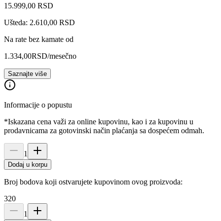
15.999
,
00
RSD
Ušteda: 2.610,00 RSD
Na rate bez kamate od
1.334,00
RSD
/mesečno
Saznajte više
Informacije o popustu
*Iskazana cena važi za online kupovinu, kao i za kupovinu u
prodavnicama za gotovinski način plaćanja sa dospećem odmah.
1
Dodaj u korpu
Broj bodova koji ostvarujete kupovinom ovog proizvoda:
320
1