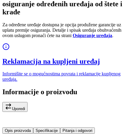
osiguranje određenih uređaja od štete i
krađe
Za određene uređaje dostupna je opcija produžene garancije uz
uplatu premije osiguranja. Detalje i spisak uređaja obuhvaćenih
ovom uslugom pronaći ćete na strani
Osiguranje uređaja
.
Reklamacija na kupljeni uređaj
Informišite se o mogućnostima povrata i reklamacije kupljenog
uređaja.
Informacije o proizvodu
Uporedi
Opis proizvoda
Specifikacije
Pitanja i odgovori