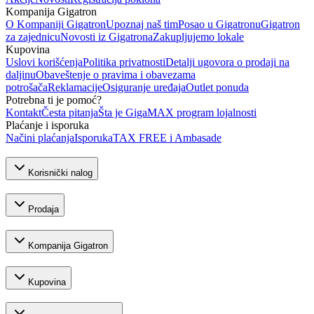
Kompanija Gigatron
O Kompaniji Gigatron
Upoznaj naš tim
Posao u Gigatronu
Gigatron
za zajednicu
Novosti iz Gigatrona
Zakupljujemo lokale
Kupovina
Uslovi korišćenja
Politika privatnosti
Detalji ugovora o prodaji na
daljinu
Obaveštenje o pravima i obavezama
potrošača
Reklamacije
Osiguranje uređaja
Outlet ponuda
Potrebna ti je pomoć?
Kontakt
Česta pitanja
Šta je GigaMAX program lojalnosti
Plaćanje i isporuka
Načini plaćanja
Isporuka
TAX FREE i Ambasade
Korisnički nalog
Prodaja
Kompanija Gigatron
Kupovina