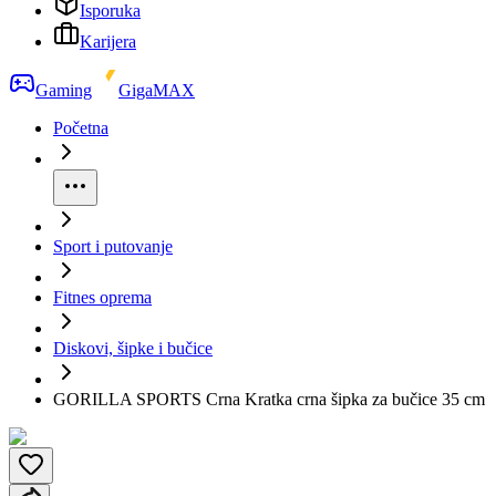
Isporuka
Karijera
Gaming
GigaMAX
Početna
Sport i putovanje
Fitnes oprema
Diskovi, šipke i bučice
GORILLA SPORTS Crna Kratka crna šipka za bučice 35 cm