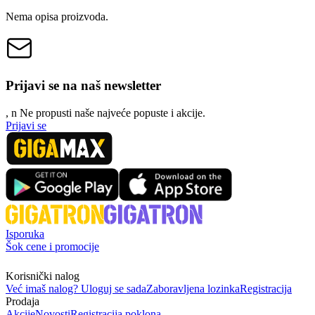
Nema opisa proizvoda.
Prijavi se na naš newsletter
, n
N
e propusti naše najveće popuste i akcije.
Prijavi se
Isporuka
Šok cene i promocije
Korisnički nalog
Već imaš nalog? Uloguj se sada
Zaboravljena lozinka
Registracija
Prodaja
Akcije
Novosti
Registracija poklona