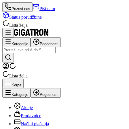
Piši nam
Pozovi nas
Status porudžbine
Lista želja
Kategorije
Pogodnosti
Lista želja
Korpa
Kategorije
Pogodnosti
Akcije
Prodavnice
Načini plaćanja