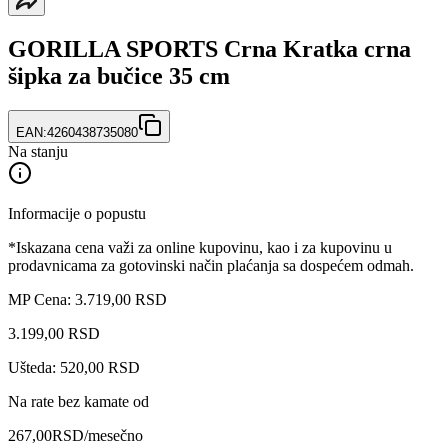
GORILLA SPORTS Crna Kratka crna
šipka za bučice 35 cm
EAN:
4260438735080
Na stanju
Informacije o popustu
*Iskazana cena važi za online kupovinu, kao i za kupovinu u
prodavnicama za gotovinski način plaćanja sa dospećem odmah.
MP Cena: 3.719,00 RSD
3.199
,
00
RSD
Ušteda: 520,00 RSD
Na rate bez kamate od
267,00
RSD
/mesečno