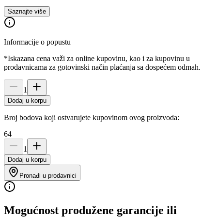
Saznajte više
Informacije o popustu
*Iskazana cena važi za online kupovinu, kao i za kupovinu u
prodavnicama za gotovinski način plaćanja sa dospećem odmah.
1
Dodaj u korpu
Broj bodova koji ostvarujete kupovinom ovog proizvoda:
64
1
Dodaj u korpu
Pronađi u prodavnici
Mogućnost produžene garancije ili