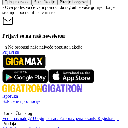
Opis proizvoda
Specifikacije
Pitanja i odgovori
• Ova podesiva će vam pomoći da izgradite vaše gornje, donje,
srednje i bočne trbušne mišiće.
Prijavi se na naš newsletter
, n
N
e propusti naše najveće popuste i akcije.
Prijavi se
Isporuka
Šok cene i promocije
Korisnički nalog
Već imaš nalog? Uloguj se sada
Zaboravljena lozinka
Registracija
Prodaja