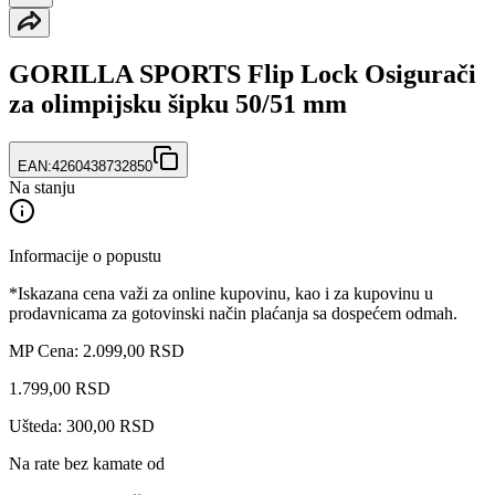
GORILLA SPORTS Flip Lock Osigurači
za olimpijsku šipku 50/51 mm
EAN:
4260438732850
Na stanju
Informacije o popustu
*Iskazana cena važi za online kupovinu, kao i za kupovinu u
prodavnicama za gotovinski način plaćanja sa dospećem odmah.
MP Cena: 2.099,00 RSD
1.799
,
00
RSD
Ušteda: 300,00 RSD
Na rate bez kamate od