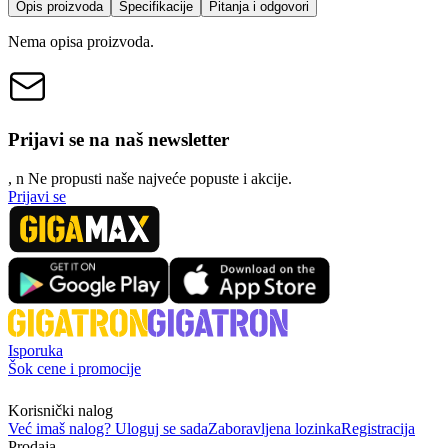
Opis proizvoda
Specifikacije
Pitanja i odgovori
Nema opisa proizvoda.
Prijavi se na naš newsletter
, n
N
e propusti naše najveće popuste i akcije.
Prijavi se
Isporuka
Šok cene i promocije
Korisnički nalog
Već imaš nalog? Uloguj se sada
Zaboravljena lozinka
Registracija
Prodaja