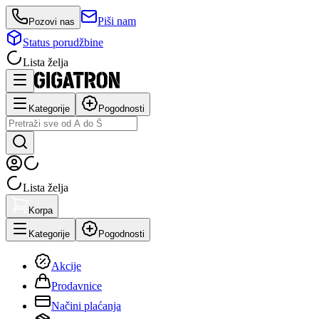
Piši nam
Pozovi nas
Status porudžbine
Lista želja
Kategorije
Pogodnosti
Lista želja
Korpa
Kategorije
Pogodnosti
Akcije
Prodavnice
Načini plaćanja