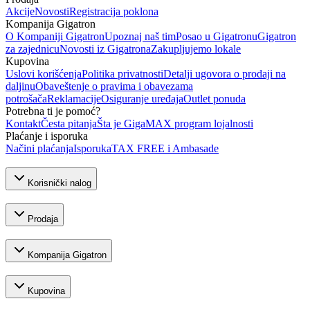
Akcije
Novosti
Registracija poklona
Kompanija Gigatron
O Kompaniji Gigatron
Upoznaj naš tim
Posao u Gigatronu
Gigatron
za zajednicu
Novosti iz Gigatrona
Zakupljujemo lokale
Kupovina
Uslovi korišćenja
Politika privatnosti
Detalji ugovora o prodaji na
daljinu
Obaveštenje o pravima i obavezama
potrošača
Reklamacije
Osiguranje uređaja
Outlet ponuda
Potrebna ti je pomoć?
Kontakt
Česta pitanja
Šta je GigaMAX program lojalnosti
Plaćanje i isporuka
Načini plaćanja
Isporuka
TAX FREE i Ambasade
Korisnički nalog
Prodaja
Kompanija Gigatron
Kupovina