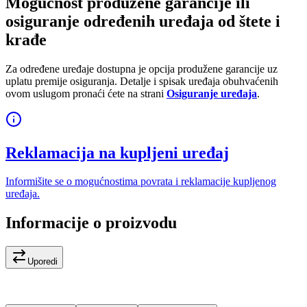
Mogućnost produžene garancije ili
osiguranje određenih uređaja od štete i
krađe
Za određene uređaje dostupna je opcija produžene garancije uz
uplatu premije osiguranja. Detalje i spisak uređaja obuhvaćenih
ovom uslugom pronaći ćete na strani
Osiguranje uređaja
.
Reklamacija na kupljeni uređaj
Informišite se o mogućnostima povrata i reklamacije kupljenog
uređaja.
Informacije o proizvodu
Uporedi