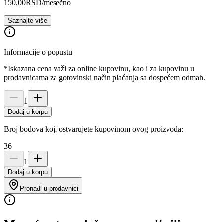
150,00
RSD
/mesečno
Saznajte više
Informacije o popustu
*Iskazana cena važi za online kupovinu, kao i za kupovinu u
prodavnicama za gotovinski način plaćanja sa dospećem odmah.
1
Dodaj u korpu
Broj bodova koji ostvarujete kupovinom ovog proizvoda:
36
1
Dodaj u korpu
Pronađi u prodavnici