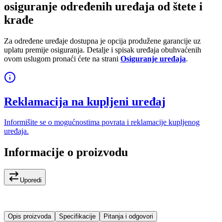
osiguranje određenih uređaja od štete i
krađe
Za određene uređaje dostupna je opcija produžene garancije uz
uplatu premije osiguranja. Detalje i spisak uređaja obuhvaćenih
ovom uslugom pronaći ćete na strani
Osiguranje uređaja
.
Reklamacija na kupljeni uređaj
Informišite se o mogućnostima povrata i reklamacije kupljenog
uređaja.
Informacije o proizvodu
Uporedi
Opis proizvoda
Specifikacije
Pitanja i odgovori