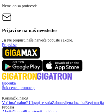
Nema opisa proizvoda.
Prijavi se na naš newsletter
, n
N
e propusti naše najveće popuste i akcije.
Prijavi se
Isporuka
Šok cene i promocije
Korisnički nalog
Već imaš nalog? Uloguj se sada
Zaboravljena lozinka
Registracija
Prodaja
Akcije
Novosti
Registracija poklona