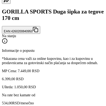
GORILLA SPORTS Duga šipka za tegove
170 cm
EAN:
4260200840950
Na stanju
Informacije o popustu
*Iskazana cena važi za online kupovinu, kao i za kupovinu u
prodavnicama za gotovinski način plaćanja sa dospećem odmah.
MP Cena: 7.449,00 RSD
6.399
,
00
RSD
Ušteda: 1.050,00 RSD
Na rate bez kamate od
534,00
RSD
/mesečno