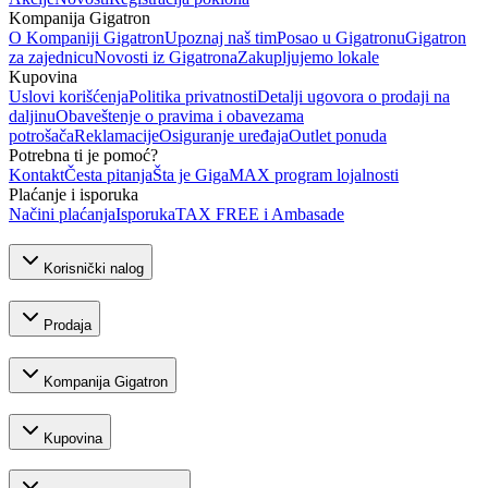
Kompanija Gigatron
O Kompaniji Gigatron
Upoznaj naš tim
Posao u Gigatronu
Gigatron
za zajednicu
Novosti iz Gigatrona
Zakupljujemo lokale
Kupovina
Uslovi korišćenja
Politika privatnosti
Detalji ugovora o prodaji na
daljinu
Obaveštenje o pravima i obavezama
potrošača
Reklamacije
Osiguranje uređaja
Outlet ponuda
Potrebna ti je pomoć?
Kontakt
Česta pitanja
Šta je GigaMAX program lojalnosti
Plaćanje i isporuka
Načini plaćanja
Isporuka
TAX FREE i Ambasade
Korisnički nalog
Prodaja
Kompanija Gigatron
Kupovina