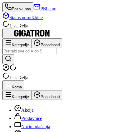
Piši nam
Pozovi nas
Status porudžbine
Lista želja
Kategorije
Pogodnosti
Lista želja
Korpa
Kategorije
Pogodnosti
Akcije
Prodavnice
Načini plaćanja