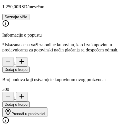
1.250,00
RSD
/mesečno
Saznajte više
Informacije o popustu
*Iskazana cena važi za online kupovinu, kao i za kupovinu u
prodavnicama za gotovinski način plaćanja sa dospećem odmah.
1
Dodaj u korpu
Broj bodova koji ostvarujete kupovinom ovog proizvoda:
300
1
Dodaj u korpu
Pronađi u prodavnici