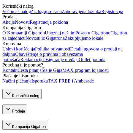
Korisnički nalog
Već imaš nalog? Uloguj se sada
Zaboravljena lozinka
Registracija
Prodaja
Akcije
Novosti
Registracija poklona
Kompanija Gigatron
O Kompaniji Gigatron
Upoznaj naš tim
Posao u Gigatronu
Gigatron
za zajednicu
Novosti iz Gigatrona
Zakupljujemo lokale
Kupovina
Uslovi korišćenja
Politika privatnosti
Detalji ugovora o prodaji na
daljinu
Obaveštenje o pravima i obavezama
potrošača
Reklamacije
Osiguranje uređaja
Outlet ponuda
Potrebna ti je pomoć?
Kontakt
Česta pitanja
Šta je GigaMAX program lojalnosti
Plaćanje i isporuka
Načini plaćanja
Isporuka
TAX FREE i Ambasade
Korisnički nalog
Prodaja
Kompanija Gigatron