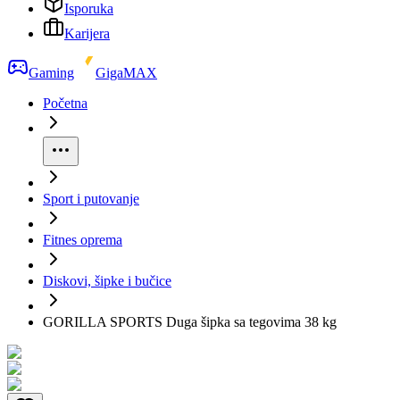
Isporuka
Karijera
Gaming
GigaMAX
Početna
Sport i putovanje
Fitnes oprema
Diskovi, šipke i bučice
GORILLA SPORTS Duga šipka sa tegovima 38 kg