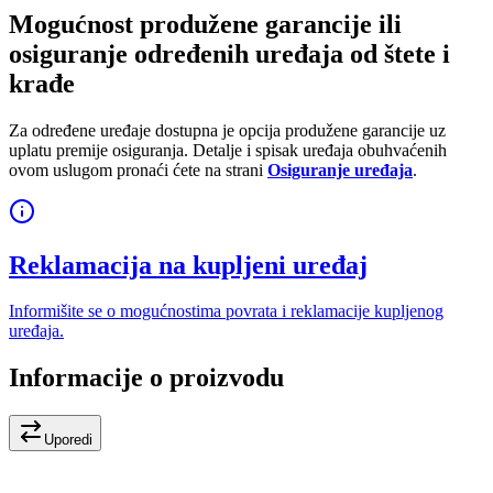
Mogućnost produžene garancije ili
osiguranje određenih uređaja od štete i
krađe
Za određene uređaje dostupna je opcija produžene garancije uz
uplatu premije osiguranja. Detalje i spisak uređaja obuhvaćenih
ovom uslugom pronaći ćete na strani
Osiguranje uređaja
.
Reklamacija na kupljeni uređaj
Informišite se o mogućnostima povrata i reklamacije kupljenog
uređaja.
Informacije o proizvodu
Uporedi