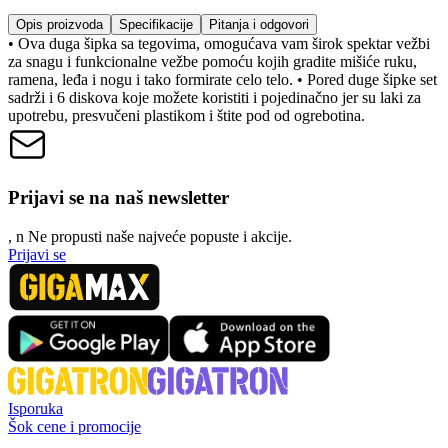
Opis proizvoda
Specifikacije
Pitanja i odgovori
• Ova duga šipka sa tegovima, omogućava vam širok spektar vežbi
za snagu i funkcionalne vežbe pomoću kojih gradite mišiće ruku,
ramena, leđa i nogu i tako formirate celo telo. • Pored duge šipke set
sadrži i 6 diskova koje možete koristiti i pojedinačno jer su laki za
upotrebu, presvučeni plastikom i štite pod od ogrebotina.
Prijavi se na naš newsletter
, n
N
e propusti naše najveće popuste i akcije.
Prijavi se
Isporuka
Šok cene i promocije