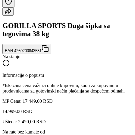
GORILLA SPORTS Duga šipka sa
tegovima 38 kg
EAN:
4260200843531
Na stanju
Informacije o popustu
*Iskazana cena važi za online kupovinu, kao i za kupovinu u
prodavnicama za gotovinski način plaćanja sa dospećem odmah.
MP Cena: 17.449,00 RSD
14.999
,
00
RSD
Ušteda: 2.450,00 RSD
Na rate bez kamate od