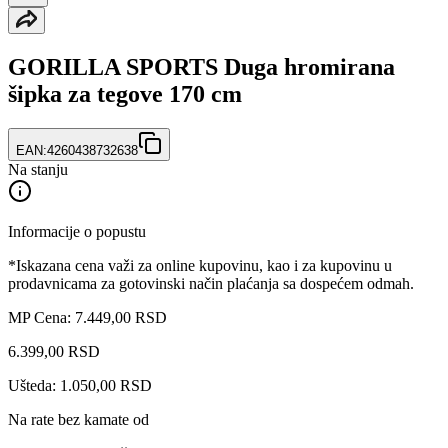
GORILLA SPORTS Duga hromirana
šipka za tegove 170 cm
EAN:
4260438732638
Na stanju
Informacije o popustu
*Iskazana cena važi za online kupovinu, kao i za kupovinu u
prodavnicama za gotovinski način plaćanja sa dospećem odmah.
MP Cena: 7.449,00 RSD
6.399
,
00
RSD
Ušteda: 1.050,00 RSD
Na rate bez kamate od