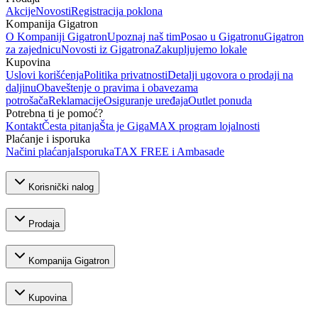
Akcije
Novosti
Registracija poklona
Kompanija Gigatron
O Kompaniji Gigatron
Upoznaj naš tim
Posao u Gigatronu
Gigatron
za zajednicu
Novosti iz Gigatrona
Zakupljujemo lokale
Kupovina
Uslovi korišćenja
Politika privatnosti
Detalji ugovora o prodaji na
daljinu
Obaveštenje o pravima i obavezama
potrošača
Reklamacije
Osiguranje uređaja
Outlet ponuda
Potrebna ti je pomoć?
Kontakt
Česta pitanja
Šta je GigaMAX program lojalnosti
Plaćanje i isporuka
Načini plaćanja
Isporuka
TAX FREE i Ambasade
Korisnički nalog
Prodaja
Kompanija Gigatron
Kupovina