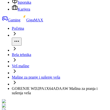
Isporuka
Karijera
Gaming
GigaMAX
Početna
Bela tehnika
Veš mašine
Mašine za pranje i sušenje veša
GORENJE WD2PA1X64ADAAW Mašina za pranja i
sušenja veša