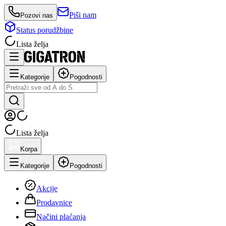
Piši nam
Pozovi nas
Status porudžbine
Lista želja
Kategorije
Pogodnosti
Lista želja
Korpa
Kategorije
Pogodnosti
Akcije
Prodavnice
Načini plaćanja