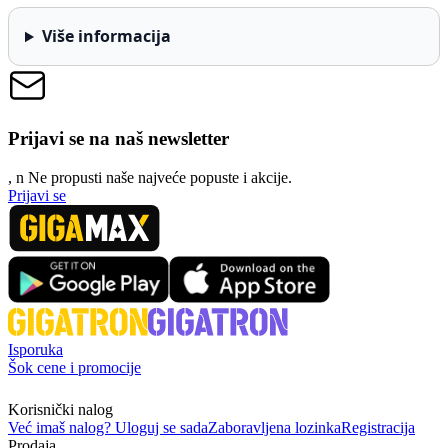
Više informacija
Prijavi se na naš newsletter
, n
N
e propusti naše najveće popuste i akcije.
Prijavi se
Isporuka
Šok cene i promocije
Korisnički nalog
Već imaš nalog? Uloguj se sada
Zaboravljena lozinka
Registracija
Prodaja