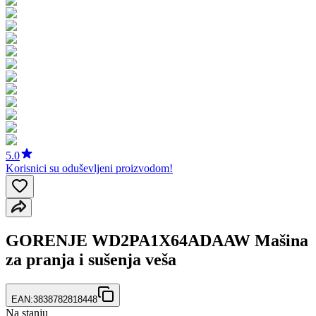
5.0
Korisnici su oduševljeni proizvodom!
GORENJE WD2PA1X64ADAAW Mašina
za pranja i sušenja veša
EAN:
3838782818448
Na stanju