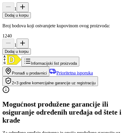
1
Dodaj u korpu
Broj bodova koji ostvarujete kupovinom ovog proizvoda:
1240
1
Dodaj u korpu
Informacijski list proizvoda
Prioritetna isporuka
Pronađi u prodavnici
2+3 godine komercijalne garancije uz registraciju
Mogućnost produžene garancije ili
osiguranje određenih uređaja od štete i
krađe
Za određene uređaje dostupna je opcija produžene garancije uz