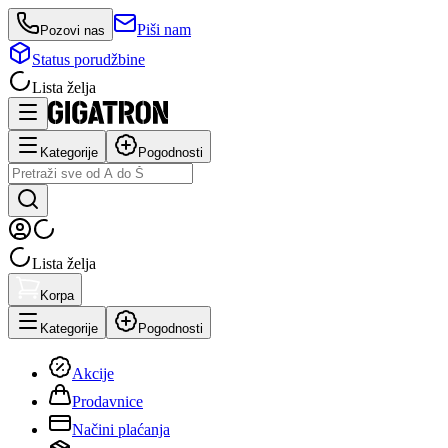
Piši nam
Pozovi nas
Status porudžbine
Lista želja
Kategorije
Pogodnosti
Lista želja
Korpa
Kategorije
Pogodnosti
Akcije
Prodavnice
Načini plaćanja