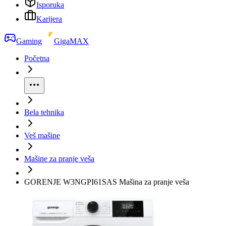
Isporuka
Karijera
Gaming
GigaMAX
Početna
Bela tehnika
Veš mašine
Mašine za pranje veša
GORENJE W3NGPI61SAS Mašina za pranje veša