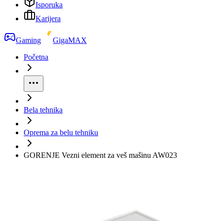
Isporuka
Karijera
Gaming
GigaMAX
Početna
Bela tehnika
Oprema za belu tehniku
GORENJE Vezni element za veš mašinu AW023