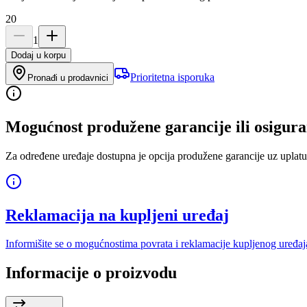
20
1
Dodaj u korpu
Prioritetna isporuka
Pronađi u prodavnici
Mogućnost produžene garancije ili osigura
Za određene uređaje dostupna je opcija produžene garancije uz uplatu
Reklamacija na kupljeni uređaj
Informišite se o mogućnostima povrata i reklamacije kupljenog uređaj
Informacije o proizvodu