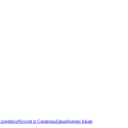
 zajednicu
Novosti iz Gigatrona
Zakupljujemo lokale