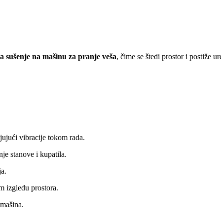
za sušenje na mašinu za pranje veša
, čime se štedi prostor i postiže 
ujući vibracije tokom rada.
e stanove i kupatila.
ja.
m izgledu prostora.
 mašina.