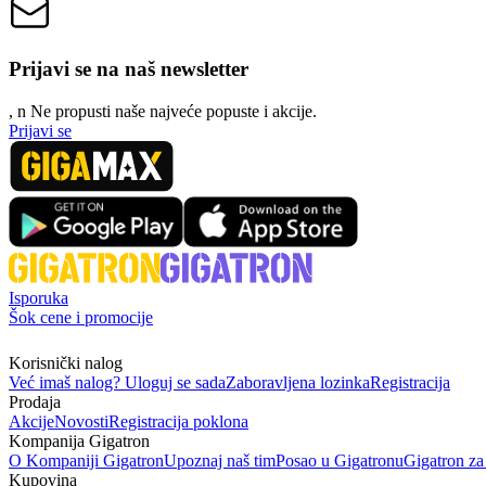
Prijavi se na naš newsletter
, n
N
e propusti naše najveće popuste i akcije.
Prijavi se
Isporuka
Šok cene i promocije
Korisnički nalog
Već imaš nalog? Uloguj se sada
Zaboravljena lozinka
Registracija
Prodaja
Akcije
Novosti
Registracija poklona
Kompanija Gigatron
O Kompaniji Gigatron
Upoznaj naš tim
Posao u Gigatronu
Gigatron za
Kupovina