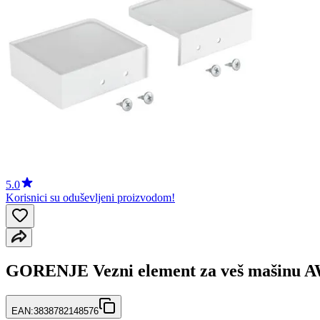
5.0
Korisnici su oduševljeni proizvodom!
GORENJE Vezni element za veš mašinu 
EAN:
3838782148576