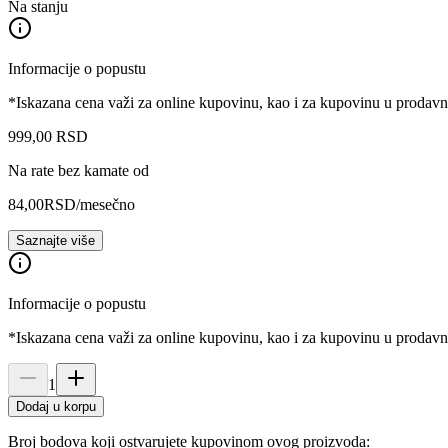
Na stanju
Informacije o popustu
*Iskazana cena važi za online kupovinu, kao i za kupovinu u prodav
999
,
00
RSD
Na rate bez kamate od
84,00
RSD
/mesečno
Saznajte više
Informacije o popustu
*Iskazana cena važi za online kupovinu, kao i za kupovinu u prodav
1
Dodaj u korpu
Broj bodova koji ostvarujete kupovinom ovog proizvoda: