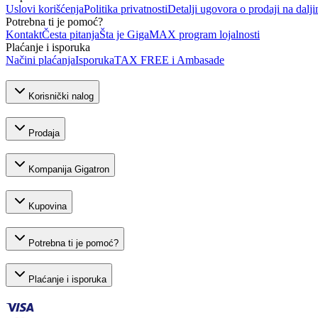
Uslovi korišćenja
Politika privatnosti
Detalji ugovora o prodaji na dalji
Potrebna ti je pomoć?
Kontakt
Česta pitanja
Šta je GigaMAX program lojalnosti
Plaćanje i isporuka
Načini plaćanja
Isporuka
TAX FREE i Ambasade
Korisnički nalog
Prodaja
Kompanija Gigatron
Kupovina
Potrebna ti je pomoć?
Plaćanje i isporuka