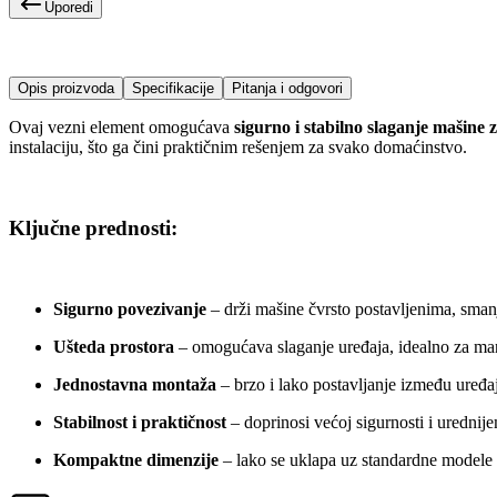
Uporedi
Opis proizvoda
Specifikacije
Pitanja i odgovori
Ovaj vezni element omogućava
sigurno i stabilno slaganje mašine 
instalaciju, što ga čini praktičnim rešenjem za svako domaćinstvo.
Ključne prednosti:
Sigurno povezivanje
– drži mašine čvrsto postavljenima, smanj
Ušteda prostora
– omogućava slaganje uređaja, idealno za manj
Jednostavna montaža
– brzo i lako postavljanje između uređa
Stabilnost i praktičnost
– doprinosi većoj sigurnosti i urednije
Kompaktne dimenzije
– lako se uklapa uz standardne modele