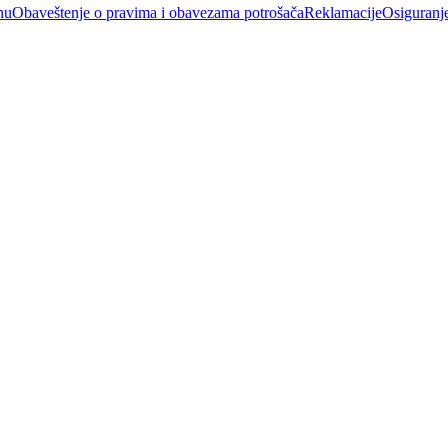
nu
Obaveštenje o pravima i obavezama potrošača
Reklamacije
Osiguranj