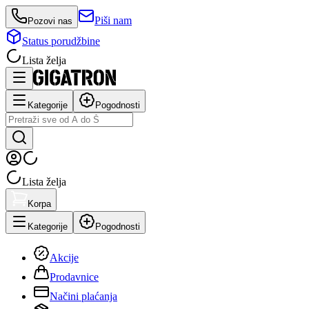
Piši nam
Pozovi nas
Status porudžbine
Lista želja
Kategorije
Pogodnosti
Lista želja
Korpa
Kategorije
Pogodnosti
Akcije
Prodavnice
Načini plaćanja