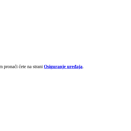
 pronaći ćete na strani
Osiguranje uređaja
.