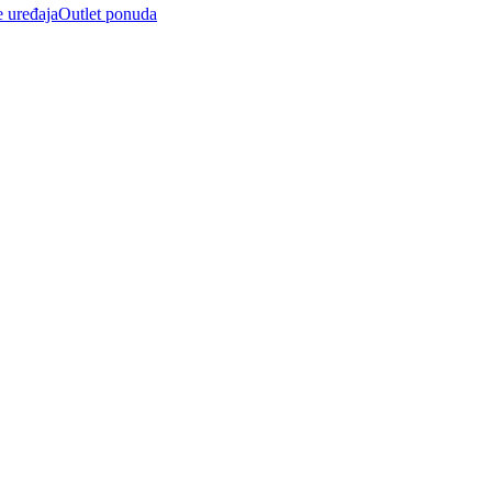
e uređaja
Outlet ponuda