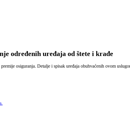
nje određenih uređaja od štete i krađe
 premije osiguranja. Detalje i spisak uređaja obuhvaćenih ovom uslugom
a.