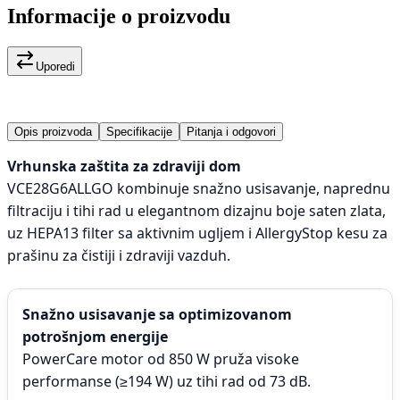
Informacije o proizvodu
Uporedi
Opis proizvoda
Specifikacije
Pitanja i odgovori
Vrhunska zaštita za zdraviji dom
VCE28G6ALLGO kombinuje snažno usisavanje, naprednu
filtraciju i tihi rad u elegantnom dizajnu boje saten zlata,
uz HEPA13 filter sa aktivnim ugljem i AllergyStop kesu za
prašinu za čistiji i zdraviji vazduh.
Snažno usisavanje sa optimizovanom
potrošnjom energije
PowerCare motor od 850 W pruža visoke
performanse (≥194 W) uz tihi rad od 73 dB.