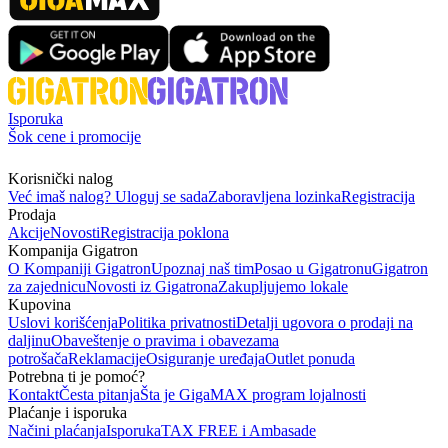
Isporuka
Šok cene i promocije
Korisnički nalog
Već imaš nalog? Uloguj se sada
Zaboravljena lozinka
Registracija
Prodaja
Akcije
Novosti
Registracija poklona
Kompanija Gigatron
O Kompaniji Gigatron
Upoznaj naš tim
Posao u Gigatronu
Gigatron
za zajednicu
Novosti iz Gigatrona
Zakupljujemo lokale
Kupovina
Uslovi korišćenja
Politika privatnosti
Detalji ugovora o prodaji na
daljinu
Obaveštenje o pravima i obavezama
potrošača
Reklamacije
Osiguranje uređaja
Outlet ponuda
Potrebna ti je pomoć?
Kontakt
Česta pitanja
Šta je GigaMAX program lojalnosti
Plaćanje i isporuka
Načini plaćanja
Isporuka
TAX FREE i Ambasade