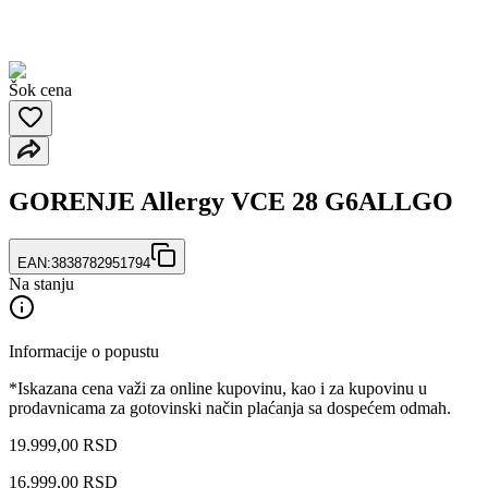
Šok cena
GORENJE Allergy VCE 28 G6ALLGO
EAN:
3838782951794
Na stanju
Informacije o popustu
*Iskazana cena važi za online kupovinu, kao i za kupovinu u
prodavnicama za gotovinski način plaćanja sa dospećem odmah.
19.999,00 RSD
16.999
,
00
RSD