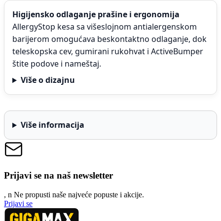
Higijensko odlaganje prašine i ergonomija
AllergyStop kesa sa višeslojnom antialergenskom
barijerom omogućava beskontaktno odlaganje, dok
teleskopska cev, gumirani rukohvat i ActiveBumper
štite podove i nameštaj.
Više o dizajnu
Više informacija
Prijavi se na naš newsletter
, n
N
e propusti naše najveće popuste i akcije.
Prijavi se