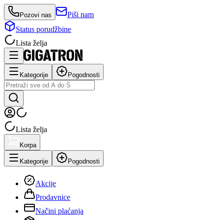
Piši nam
Pozovi nas
Status porudžbine
Lista želja
Kategorije
Pogodnosti
Lista želja
Korpa
Kategorije
Pogodnosti
Akcije
Prodavnice
Načini plaćanja