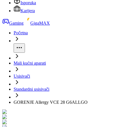
Isporuka
Karijera
Gaming
GigaMAX
Početna
Mali kućni aparati
Usisivači
Standardni usisivači
GORENJE Allergy VCE 28 G6ALLGO