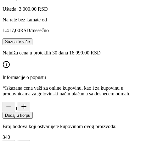
Ušteda: 3.000,00 RSD
Na rate bez kamate od
1.417,00
RSD
/mesečno
Saznajte više
Najniža cena u proteklih 30 dana 16.999,00 RSD
Informacije o popustu
*Iskazana cena važi za online kupovinu, kao i za kupovinu u
prodavnicama za gotovinski način plaćanja sa dospećem odmah.
1
Dodaj u korpu
Broj bodova koji ostvarujete kupovinom ovog proizvoda:
340