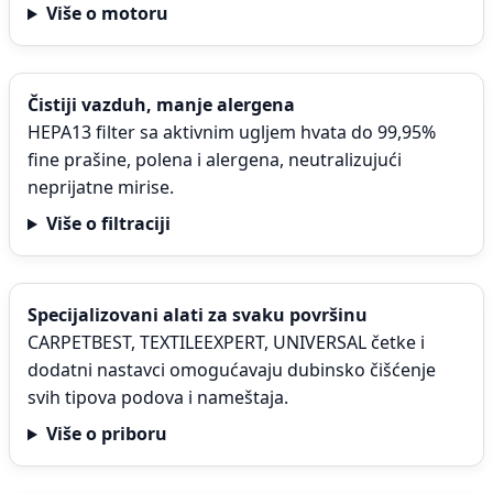
Više o motoru
Čistiji vazduh, manje alergena
HEPA13 filter sa aktivnim ugljem hvata do 99,95%
fine prašine, polena i alergena, neutralizujući
neprijatne mirise.
Više o filtraciji
Specijalizovani alati za svaku površinu
CARPETBEST, TEXTILEEXPERT, UNIVERSAL četke i
dodatni nastavci omogućavaju dubinsko čišćenje
svih tipova podova i nameštaja.
Više o priboru