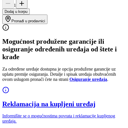
1
Dodaj u korpu
Pronađi u prodavnici
Mogućnost produžene garancije ili
osiguranje određenih uređaja od štete i
krađe
Za određene uređaje dostupna je opcija produžene garancije uz
uplatu premije osiguranja. Detalje i spisak uređaja obuhvaćenih
ovom uslugom pronaći ćete na strani
Osiguranje uređaja
.
Reklamacija na kupljeni uređaj
Informišite se o mogućnostima povrata i reklamacije kupljenog
uređaja.