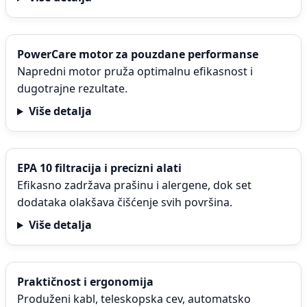
PowerCare motor za pouzdane performanse
Napredni motor pruža optimalnu efikasnost i
dugotrajne rezultate.
Više detalja
EPA 10 filtracija i precizni alati
Efikasno zadržava prašinu i alergene, dok set
dodataka olakšava čišćenje svih površina.
Više detalja
Praktičnost i ergonomija
Produženi kabl, teleskopska cev, automatsko