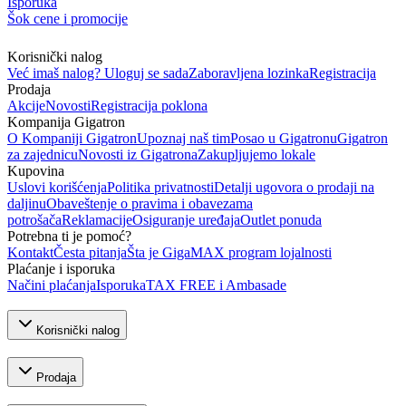
Isporuka
Šok cene i promocije
Korisnički nalog
Već imaš nalog? Uloguj se sada
Zaboravljena lozinka
Registracija
Prodaja
Akcije
Novosti
Registracija poklona
Kompanija Gigatron
O Kompaniji Gigatron
Upoznaj naš tim
Posao u Gigatronu
Gigatron
za zajednicu
Novosti iz Gigatrona
Zakupljujemo lokale
Kupovina
Uslovi korišćenja
Politika privatnosti
Detalji ugovora o prodaji na
daljinu
Obaveštenje o pravima i obavezama
potrošača
Reklamacije
Osiguranje uređaja
Outlet ponuda
Potrebna ti je pomoć?
Kontakt
Česta pitanja
Šta je GigaMAX program lojalnosti
Plaćanje i isporuka
Načini plaćanja
Isporuka
TAX FREE i Ambasade
Korisnički nalog
Prodaja