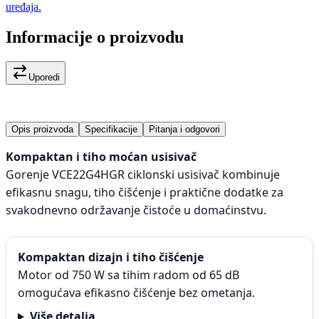
uređaja.
Informacije o proizvodu
Uporedi
Opis proizvoda
Specifikacije
Pitanja i odgovori
Kompaktan i tiho moćan usisivač
Gorenje VCE22G4HGR ciklonski usisivač kombinuje
efikasnu snagu, tiho čišćenje i praktične dodatke za
svakodnevno održavanje čistoće u domaćinstvu.
Kompaktan dizajn i tiho čišćenje
Motor od 750 W sa tihim radom od 65 dB
omogućava efikasno čišćenje bez ometanja.
Više detalja