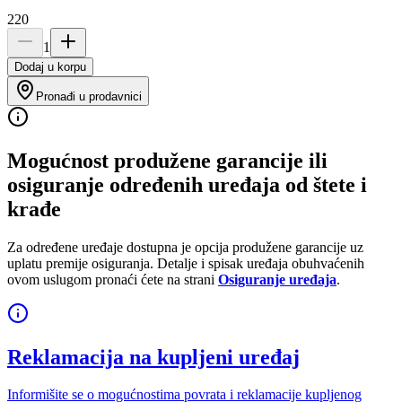
220
1
Dodaj u korpu
Pronađi u prodavnici
Mogućnost produžene garancije ili
osiguranje određenih uređaja od štete i
krađe
Za određene uređaje dostupna je opcija produžene garancije uz
uplatu premije osiguranja. Detalje i spisak uređaja obuhvaćenih
ovom uslugom pronaći ćete na strani
Osiguranje uređaja
.
Reklamacija na kupljeni uređaj
Informišite se o mogućnostima povrata i reklamacije kupljenog