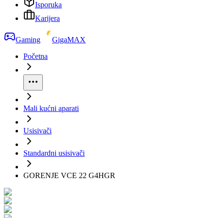
Isporuka
Karijera
Gaming
GigaMAX
Početna
Mali kućni aparati
Usisivači
Standardni usisivači
GORENJE VCE 22 G4HGR