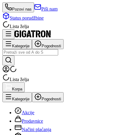
Piši nam
Pozovi nas
Status porudžbine
Lista želja
Kategorije
Pogodnosti
Lista želja
Korpa
Kategorije
Pogodnosti
Akcije
Prodavnice
Načini plaćanja