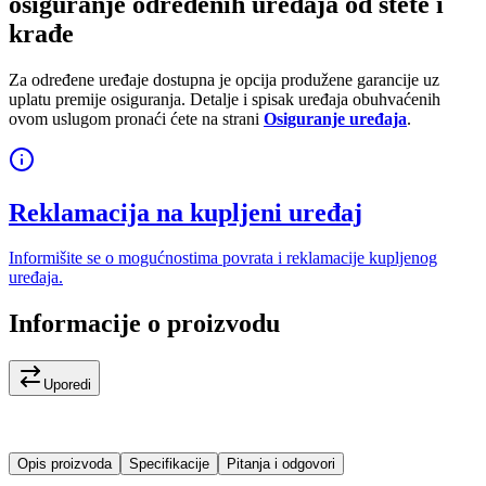
osiguranje određenih uređaja od štete i
krađe
Za određene uređaje dostupna je opcija produžene garancije uz
uplatu premije osiguranja. Detalje i spisak uređaja obuhvaćenih
ovom uslugom pronaći ćete na strani
Osiguranje uređaja
.
Reklamacija na kupljeni uređaj
Informišite se o mogućnostima povrata i reklamacije kupljenog
uređaja.
Informacije o proizvodu
Uporedi
Opis proizvoda
Specifikacije
Pitanja i odgovori