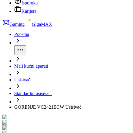
Isporuka
Karijera
Gaming
GigaMAX
Početna
Mali kućni aparati
Usisivači
Standardni usisivači
GORENJE VC2421ECW Usisivač