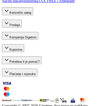
Načini plaćanja
Isporuka
TAX FREE i Ambasade
Korisnički nalog
Prodaja
Kompanija Gigatron
Kupovina
Potrebna ti je pomoć?
Plaćanje i isporuka
Copyright © 2007-
2026
Gigatron. Sva prava su zadržana.