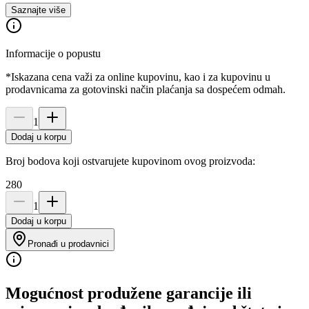
Saznajte više
Informacije o popustu
*Iskazana cena važi za online kupovinu, kao i za kupovinu u
prodavnicama za gotovinski način plaćanja sa dospećem odmah.
1
Dodaj u korpu
Broj bodova koji ostvarujete kupovinom ovog proizvoda:
280
1
Dodaj u korpu
Pronađi u prodavnici
Mogućnost produžene garancije ili