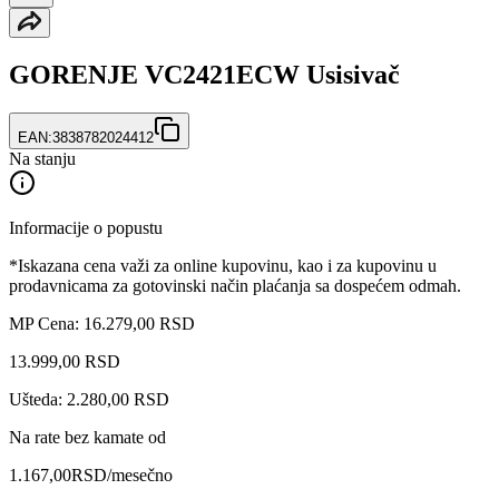
GORENJE VC2421ECW Usisivač
EAN:
3838782024412
Na stanju
Informacije o popustu
*Iskazana cena važi za online kupovinu, kao i za kupovinu u
prodavnicama za gotovinski način plaćanja sa dospećem odmah.
MP Cena: 16.279,00 RSD
13.999
,
00
RSD
Ušteda: 2.280,00 RSD
Na rate bez kamate od
1.167,00
RSD
/mesečno