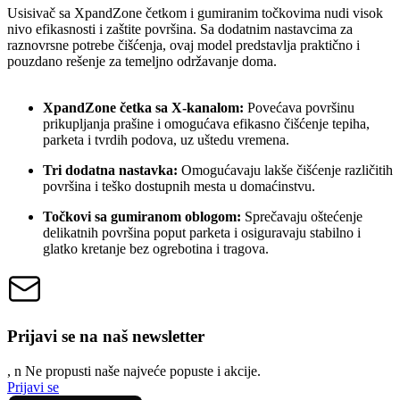
Usisivač sa XpandZone četkom i gumiranim točkovima nudi visok
nivo efikasnosti i zaštite površina. Sa dodatnim nastavcima za
raznovrsne potrebe čišćenja, ovaj model predstavlja praktično i
pouzdano rešenje za temeljno održavanje doma.
XpandZone četka sa X-kanalom:
Povećava površinu
prikupljanja prašine i omogućava efikasno čišćenje tepiha,
parketa i tvrdih podova, uz uštedu vremena.
Tri dodatna nastavka:
Omogućavaju lakše čišćenje različitih
površina i teško dostupnih mesta u domaćinstvu.
Točkovi sa gumiranom oblogom:
Sprečavaju oštećenje
delikatnih površina poput parketa i osiguravaju stabilno i
glatko kretanje bez ogrebotina i tragova.
Prijavi se na naš newsletter
, n
N
e propusti naše najveće popuste i akcije.
Prijavi se