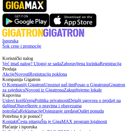
Isporuka
Šok cene i promocije
Korisnički nalog
Već imaš nalog? Uloguj se sada
Zaboravljena lozinka
Registracija
Prodaja
Akcije
Novosti
Registracija poklona
Kompanija Gigatron
O Kompaniji Gigatron
Upoznaj naš tim
Posao u Gigatronu
Gigatron
za zajednicu
Novosti iz Gigatrona
Zakupljujemo lokale
Kupovina
Uslovi korišćenja
Politika privatnosti
Detalji ugovora o prodaji na
daljinu
Obaveštenje o pravima i obavezama
potrošača
Reklamacije
Osiguranje uređaja
Outlet ponuda
Potrebna ti je pomoć?
Kontakt
Česta pitanja
Šta je GigaMAX program lojalnosti
Plaćanje i isporuka