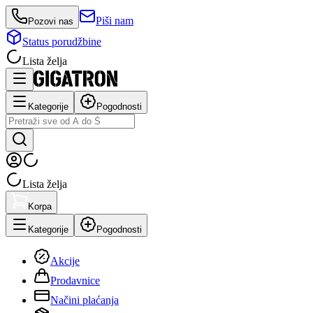
Piši nam
Pozovi nas
Status porudžbine
Lista želja
Kategorije
Pogodnosti
Lista želja
Korpa
Kategorije
Pogodnosti
Akcije
Prodavnice
Načini plaćanja