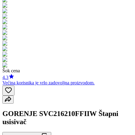
Šok cena
4.3
Većina korisnika je vrlo zadovoljna proizvodom.
GORENJE SVC216210FFIIW Štapni
usisivač