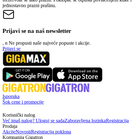
jednostavno prazni prašinu.
Prijavi se na naš newsletter
, n
N
e propusti naše najveće popuste i akcije.
Prijavi se
Isporuka
Šok cene i promocije
Korisnički nalog
Već imaš nalog? Uloguj se sada
Zaboravljena lozinka
Registracija
Prodaja
Akcije
Novosti
Registracija poklona
Kompanija Gigatron