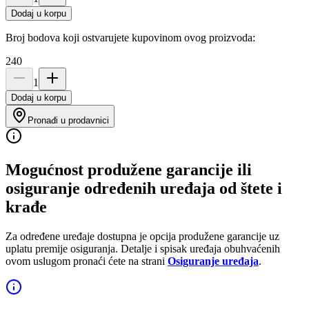
Dodaj u korpu
Broj bodova koji ostvarujete kupovinom ovog proizvoda:
240
1
Dodaj u korpu
Pronađi u prodavnici
Mogućnost produžene garancije ili
osiguranje određenih uređaja od štete i
krađe
Za određene uređaje dostupna je opcija produžene garancije uz
uplatu premije osiguranja. Detalje i spisak uređaja obuhvaćenih
ovom uslugom pronaći ćete na strani
Osiguranje uređaja
.