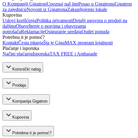
O Kompaniji Gigatron
Upoznaj naš tim
Posao u Gigatronu
Gigatron
za zajednicu
Novosti iz Gigatrona
Zakupljujemo lokale
Kupovina
Uslovi korišćenja
Politika privatnosti
Detalji ugovora o prodaji na
daljinu
Obaveštenje o pravima i obavezama
potrošača
Reklamacije
Osiguranje uređaja
Outlet ponuda
Potrebna ti je pomoć?
Kontakt
Česta pitanja
Šta je GigaMAX program lojalnosti
Plaćanje i isporuka
Načini plaćanja
Isporuka
TAX FREE i Ambasade
Korisnički nalog
Prodaja
Kompanija Gigatron
Kupovina
Potrebna ti je pomoć?