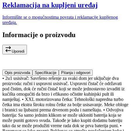
Reklamacija na kupljeni uređaj
Informišite se o mogućnostima povrata i reklamacije kupljenog
uređaja.
Informacije o proizvodu
Uporedi
Opis proizvoda
Specifikacije
Pitanja i odgovori
• 2u1 usisivač: Savršeno rešenje za svaki dom jer uključuje dva
proizvoda: ručni i uspravni usisivač. Uspravni čistač će održavati
pod čistim, dok će ručni čistač koji se može jednostavno izvaditi iz
kućišta omogućiti da brzo i efikasno očistite kuhinjski pult ili
namještaj. • XXL motorizovana četka: Tehnološki napredna turbo
četka ima ekstra široku rolnu četke za bolje usisavanje. Meke obloge
i branici su ljubazni prema drvenom podu i nameštaju. • Odvojiva
baterija: Sa samo jednim klikom se može ukloniti baterija koja se
može puniti gotovo svuda. Takođe je lako kupiti dodatnu bateriju
tako da se može produžiti vreme rada dok se prva baterija puni. •
Rezervoar se lako prazni: Poklopac se otpušta povlačenjem kuke i