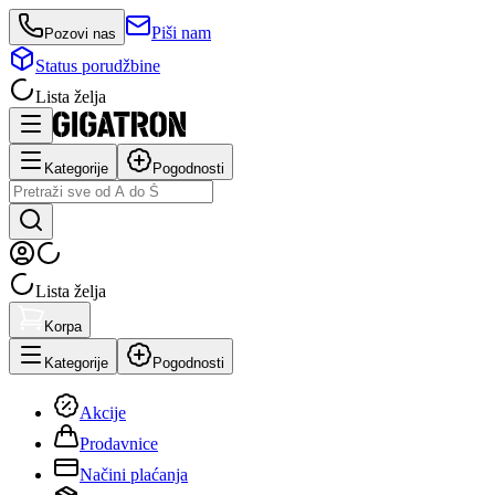
Piši nam
Pozovi nas
Status porudžbine
Lista želja
Kategorije
Pogodnosti
Lista želja
Korpa
Kategorije
Pogodnosti
Akcije
Prodavnice
Načini plaćanja