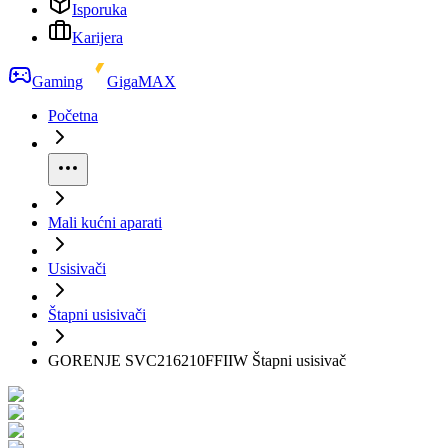
Isporuka
Karijera
Gaming
GigaMAX
Početna
Mali kućni aparati
Usisivači
Štapni usisivači
GORENJE SVC216210FFIIW Štapni usisivač