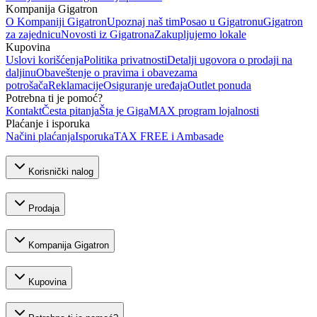
Kompanija Gigatron
O Kompaniji Gigatron
Upoznaj naš tim
Posao u Gigatronu
Gigatron
za zajednicu
Novosti iz Gigatrona
Zakupljujemo lokale
Kupovina
Uslovi korišćenja
Politika privatnosti
Detalji ugovora o prodaji na
daljinu
Obaveštenje o pravima i obavezama
potrošača
Reklamacije
Osiguranje uređaja
Outlet ponuda
Potrebna ti je pomoć?
Kontakt
Česta pitanja
Šta je GigaMAX program lojalnosti
Plaćanje i isporuka
Načini plaćanja
Isporuka
TAX FREE i Ambasade
Korisnički nalog
Prodaja
Kompanija Gigatron
Kupovina