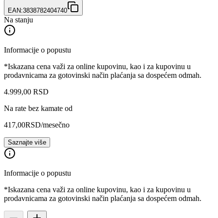
EAN:
3838782404740
Na stanju
Informacije o popustu
*Iskazana cena važi za online kupovinu, kao i za kupovinu u
prodavnicama za gotovinski način plaćanja sa dospećem odmah.
4.999
,
00
RSD
Na rate bez kamate od
417,00
RSD
/mesečno
Saznajte više
Informacije o popustu
*Iskazana cena važi za online kupovinu, kao i za kupovinu u
prodavnicama za gotovinski način plaćanja sa dospećem odmah.