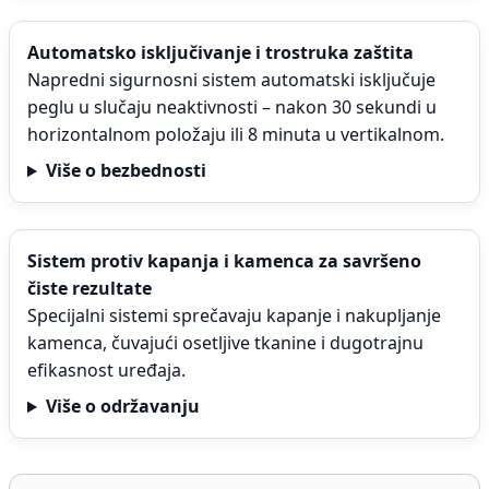
Automatsko isključivanje i trostruka zaštita
Napredni sigurnosni sistem automatski isključuje
peglu u slučaju neaktivnosti – nakon 30 sekundi u
horizontalnom položaju ili 8 minuta u vertikalnom.
Više o bezbednosti
Sistem protiv kapanja i kamenca za savršeno
čiste rezultate
Specijalni sistemi sprečavaju kapanje i nakupljanje
kamenca, čuvajući osetljive tkanine i dugotrajnu
efikasnost uređaja.
Više o održavanju