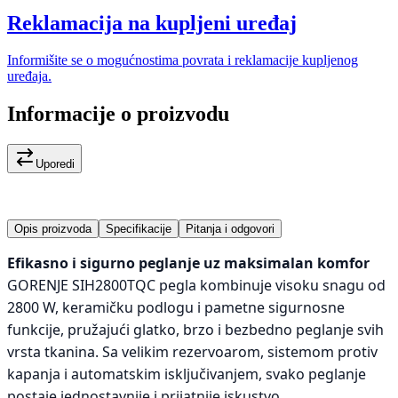
Reklamacija na kupljeni uređaj
Informišite se o mogućnostima povrata i reklamacije kupljenog
uređaja.
Informacije o proizvodu
Uporedi
Opis proizvoda
Specifikacije
Pitanja i odgovori
Efikasno i sigurno peglanje uz maksimalan komfor
GORENJE SIH2800TQC pegla kombinuje visoku snagu od
2800 W, keramičku podlogu i pametne sigurnosne
funkcije, pružajući glatko, brzo i bezbedno peglanje svih
vrsta tkanina. Sa velikim rezervoarom, sistemom protiv
kapanja i automatskim isključivanjem, svako peglanje
postaje jednostavnije i prijatnije iskustvo.