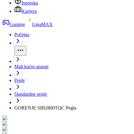
Isporuka
Karijera
Gaming
GigaMAX
Početna
Mali kućni aparati
Pegle
Standardne pegle
GORENJE SIH2800TQC Pegla