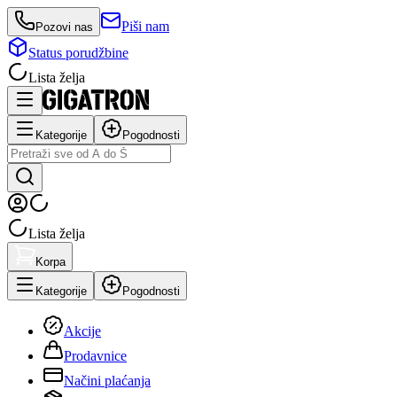
Piši nam
Pozovi nas
Status porudžbine
Lista želja
Kategorije
Pogodnosti
Lista želja
Korpa
Kategorije
Pogodnosti
Akcije
Prodavnice
Načini plaćanja