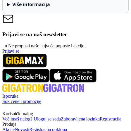
Više informacija
Prijavi se na naš newsletter
, n
N
e propusti naše najveće popuste i akcije.
Prijavi se
Isporuka
Šok cene i promocije
Korisnički nalog
Već imaš nalog? Uloguj se sada
Zaboravljena lozinka
Registracija
Prodaja
Akcije
Novosti
Registracija poklona