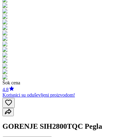
Šok cena
4.8
Korisnici su oduševljeni proizvodom!
GORENJE SIH2800TQC Pegla