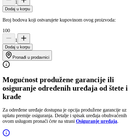
1
Dodaj u korpu
Broj bodova koji ostvarujete kupovinom ovog proizvoda:
100
1
Dodaj u korpu
Pronađi u prodavnici
Mogućnost produžene garancije ili
osiguranje određenih uređaja od štete i
krađe
Za određene uređaje dostupna je opcija produžene garancije uz
uplatu premije osiguranja. Detalje i spisak uređaja obuhvaćenih
ovom uslugom pronaći ćete na strani
Osiguranje uređaja
.