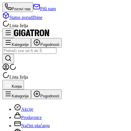
Piši nam
Pozovi nas
Status porudžbine
Lista želja
Kategorije
Pogodnosti
Lista želja
Korpa
Kategorije
Pogodnosti
Akcije
Prodavnice
Načini plaćanja