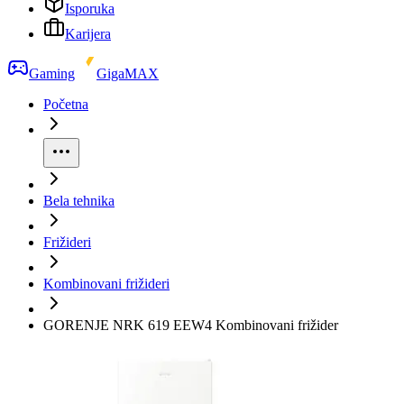
Isporuka
Karijera
Gaming
GigaMAX
Početna
Bela tehnika
Frižideri
Kombinovani frižideri
GORENJE NRK 619 EEW4 Kombinovani frižider