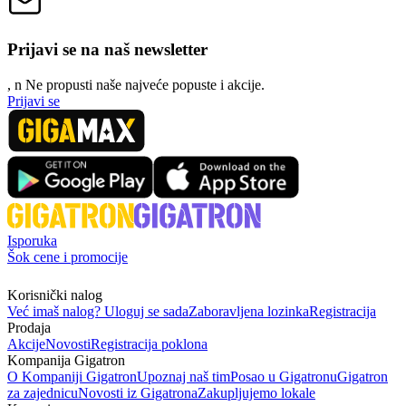
Prijavi se na naš newsletter
, n
N
e propusti naše najveće popuste i akcije.
Prijavi se
Isporuka
Šok cene i promocije
Korisnički nalog
Već imaš nalog? Uloguj se sada
Zaboravljena lozinka
Registracija
Prodaja
Akcije
Novosti
Registracija poklona
Kompanija Gigatron
O Kompaniji Gigatron
Upoznaj naš tim
Posao u Gigatronu
Gigatron
za zajednicu
Novosti iz Gigatrona
Zakupljujemo lokale