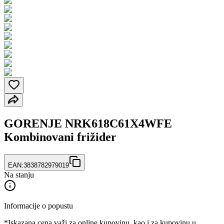
GORENJE NRK618C61X4WFE
Kombinovani frižider
EAN:
3838782979019
Na stanju
Informacije o popustu
*Iskazana cena važi za online kupovinu, kao i za kupovinu u