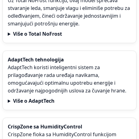
Uz Total NoFrost funkciju, ovaj model sprečava
stvaranje leda, smanjuje vlagu i eliminiše potrebu za
odleđivanjem, čineći održavanje jednostavnijim i
smanjujući potrošnju energije.
Više o Total NoFrost
AdaptTech tehnologija
AdaptTech koristi inteligentni sistem za
prilagođavanje rada uređaja navikama,
omogućavajući optimalnu upotrebu energije i
održavanje najpogodnijih uslova za čuvanje hrane.
Više o AdaptTech
CrispZone sa HumidityControl
CrispZone fioka sa HumidityControl funkcijom