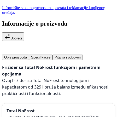
Informišite se o mogućnostima povrata i reklamacije kupljenog
uređaja.
Informacije o proizvodu
Uporedi
Opis proizvoda
Specifikacije
Pitanja i odgovori
Frižider sa Total NoFrost funkcijom i pametnim
opcijama
Ovaj frižider sa Total NoFrost tehnologijom i
kapacitetom od 329 l pruža balans između efikasnosti,
praktičnosti i funkcionalnosti.
Total NoFrost