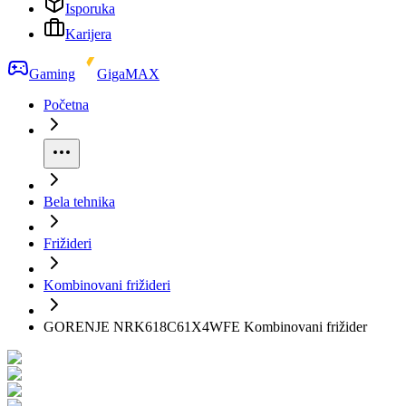
Isporuka
Karijera
Gaming
GigaMAX
Početna
Bela tehnika
Frižideri
Kombinovani frižideri
GORENJE NRK618C61X4WFE Kombinovani frižider