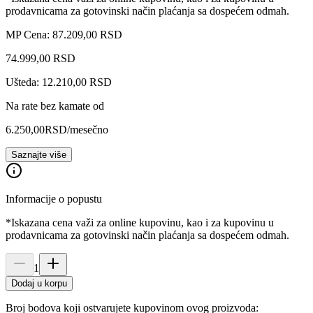
prodavnicama za gotovinski način plaćanja sa dospećem odmah.
MP Cena: 87.209,00 RSD
74.999
,
00
RSD
Ušteda: 12.210,00 RSD
Na rate bez kamate od
6.250,00
RSD
/mesečno
Saznajte više
Informacije o popustu
*Iskazana cena važi za online kupovinu, kao i za kupovinu u
prodavnicama za gotovinski način plaćanja sa dospećem odmah.
1
Dodaj u korpu
Broj bodova koji ostvarujete kupovinom ovog proizvoda: