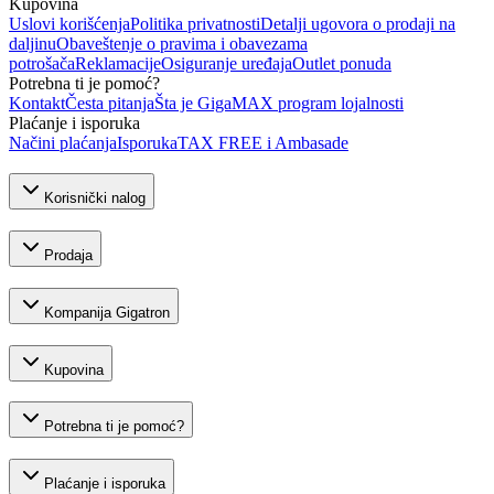
Kupovina
Uslovi korišćenja
Politika privatnosti
Detalji ugovora o prodaji na
daljinu
Obaveštenje o pravima i obavezama
potrošača
Reklamacije
Osiguranje uređaja
Outlet ponuda
Potrebna ti je pomoć?
Kontakt
Česta pitanja
Šta je GigaMAX program lojalnosti
Plaćanje i isporuka
Načini plaćanja
Isporuka
TAX FREE i Ambasade
Korisnički nalog
Prodaja
Kompanija Gigatron
Kupovina
Potrebna ti je pomoć?
Plaćanje i isporuka