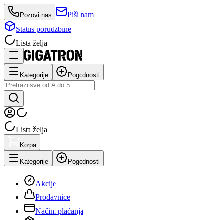
Piši nam
Pozovi nas
Status porudžbine
Lista želja
Kategorije
Pogodnosti
Lista želja
Korpa
Kategorije
Pogodnosti
Akcije
Prodavnice
Načini plaćanja