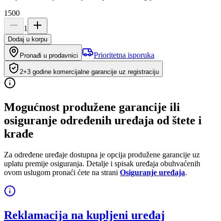
1500
1
Dodaj u korpu
Prioritetna isporuka
Pronađi u prodavnici
2+3 godine komercijalne garancije uz registraciju
Mogućnost produžene garancije ili
osiguranje određenih uređaja od štete i
krađe
Za određene uređaje dostupna je opcija produžene garancije uz
uplatu premije osiguranja. Detalje i spisak uređaja obuhvaćenih
ovom uslugom pronaći ćete na strani
Osiguranje uređaja
.
Reklamacija na kupljeni uređaj