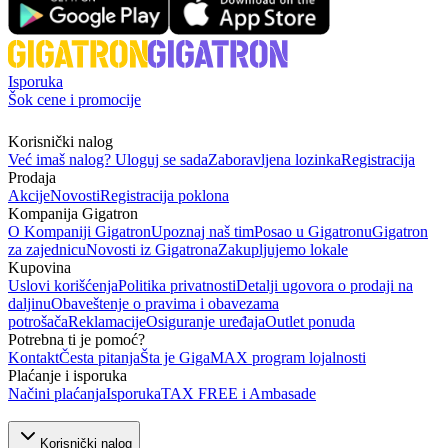
Isporuka
Šok cene i promocije
Korisnički nalog
Već imaš nalog? Uloguj se sada
Zaboravljena lozinka
Registracija
Prodaja
Akcije
Novosti
Registracija poklona
Kompanija Gigatron
O Kompaniji Gigatron
Upoznaj naš tim
Posao u Gigatronu
Gigatron
za zajednicu
Novosti iz Gigatrona
Zakupljujemo lokale
Kupovina
Uslovi korišćenja
Politika privatnosti
Detalji ugovora o prodaji na
daljinu
Obaveštenje o pravima i obavezama
potrošača
Reklamacije
Osiguranje uređaja
Outlet ponuda
Potrebna ti je pomoć?
Kontakt
Česta pitanja
Šta je GigaMAX program lojalnosti
Plaćanje i isporuka
Načini plaćanja
Isporuka
TAX FREE i Ambasade
Korisnički nalog