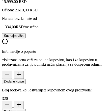
15.999
,
00
RSD
Ušteda: 2.610,00 RSD
Na rate bez kamate od
1.334,00
RSD
/mesečno
Saznajte više
Informacije o popustu
*Iskazana cena važi za online kupovinu, kao i za kupovinu u
prodavnicama za gotovinski način plaćanja sa dospećem odmah.
1
Dodaj u korpu
Broj bodova koji ostvarujete kupovinom ovog proizvoda:
320
1