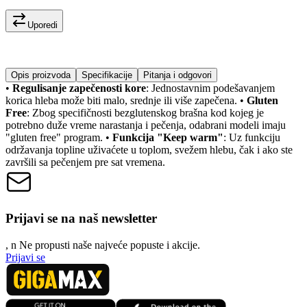
Uporedi
Opis proizvoda
Specifikacije
Pitanja i odgovori
•
Regulisanje zapečenosti kore
: Jednostavnim podešavanjem
korica hleba može biti malo, srednje ili više zapečena. •
Gluten
Free
: Zbog specifičnosti bezglutenskog brašna kod kojeg je
potrebno duže vreme narastanja i pečenja, odabrani modeli imaju
"gluten free" program. •
Funkcija "Keep warm"
: Uz funkciju
održavanja topline uživaćete u toplom, svežem hlebu, čak i ako ste
završili sa pečenjem pre sat vremena.
Prijavi se na naš newsletter
, n
N
e propusti naše najveće popuste i akcije.
Prijavi se