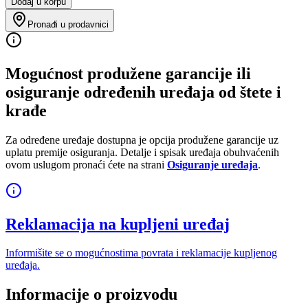
Dodaj u korpu
Pronađi u prodavnici
Mogućnost produžene garancije ili
osiguranje određenih uređaja od štete i
krađe
Za određene uređaje dostupna je opcija produžene garancije uz
uplatu premije osiguranja. Detalje i spisak uređaja obuhvaćenih
ovom uslugom pronaći ćete na strani
Osiguranje uređaja
.
Reklamacija na kupljeni uređaj
Informišite se o mogućnostima povrata i reklamacije kupljenog
uređaja.
Informacije o proizvodu