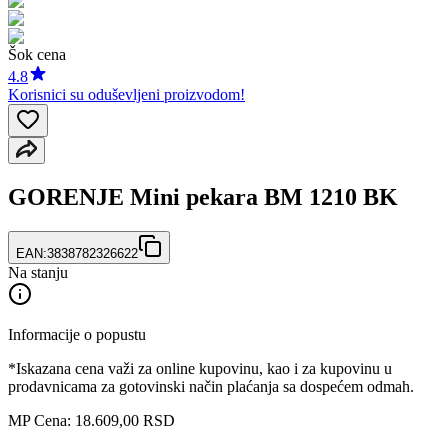
Šok cena
4.8
Korisnici su oduševljeni proizvodom!
GORENJE Mini pekara BM 1210 BK
EAN:
3838782326622
Na stanju
Informacije o popustu
*Iskazana cena važi za online kupovinu, kao i za kupovinu u
prodavnicama za gotovinski način plaćanja sa dospećem odmah.
MP Cena: 18.609,00 RSD