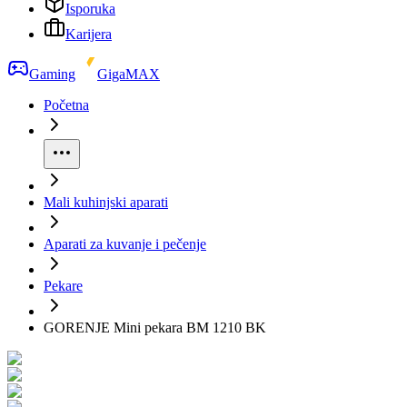
Isporuka
Karijera
Gaming
GigaMAX
Početna
Mali kuhinjski aparati
Aparati za kuvanje i pečenje
Pekare
GORENJE Mini pekara BM 1210 BK