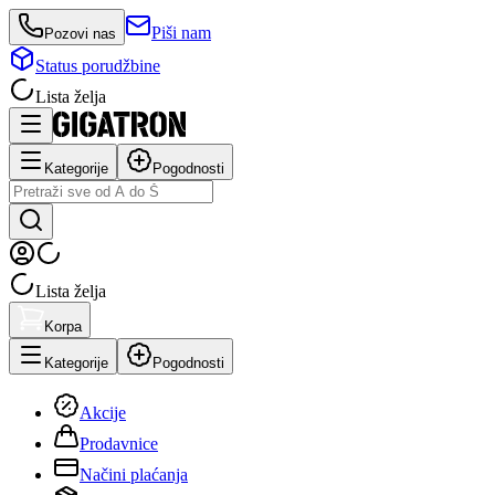
Piši nam
Pozovi nas
Status porudžbine
Lista želja
Kategorije
Pogodnosti
Lista želja
Korpa
Kategorije
Pogodnosti
Akcije
Prodavnice
Načini plaćanja