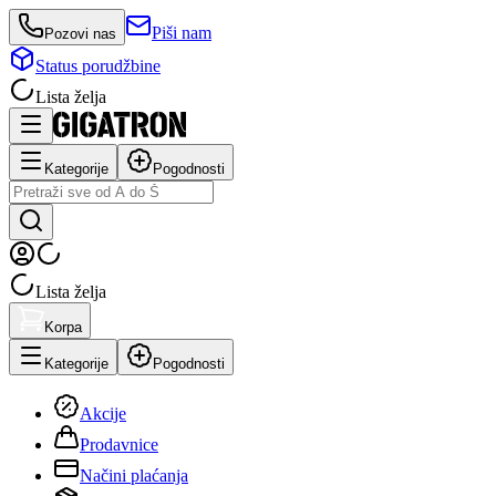
Piši nam
Pozovi nas
Status porudžbine
Lista želja
Kategorije
Pogodnosti
Lista želja
Korpa
Kategorije
Pogodnosti
Akcije
Prodavnice
Načini plaćanja