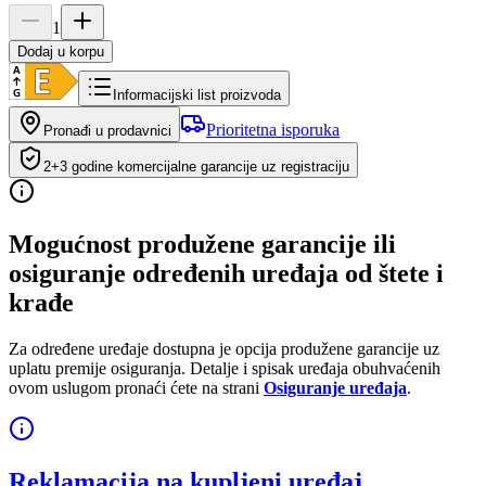
1
Dodaj u korpu
Informacijski list proizvoda
Prioritetna isporuka
Pronađi u prodavnici
2+3 godine komercijalne garancije uz registraciju
Mogućnost produžene garancije ili
osiguranje određenih uređaja od štete i
krađe
Za određene uređaje dostupna je opcija produžene garancije uz
uplatu premije osiguranja. Detalje i spisak uređaja obuhvaćenih
ovom uslugom pronaći ćete na strani
Osiguranje uređaja
.
Reklamacija na kupljeni uređaj