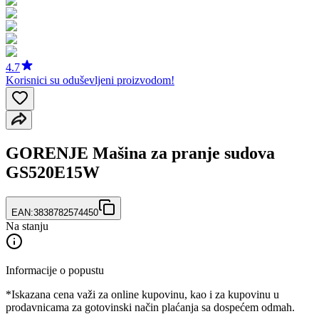
4.7
Korisnici su oduševljeni proizvodom!
GORENJE Mašina za pranje sudova
GS520E15W
EAN:
3838782574450
Na stanju
Informacije o popustu
*Iskazana cena važi za online kupovinu, kao i za kupovinu u
prodavnicama za gotovinski način plaćanja sa dospećem odmah.