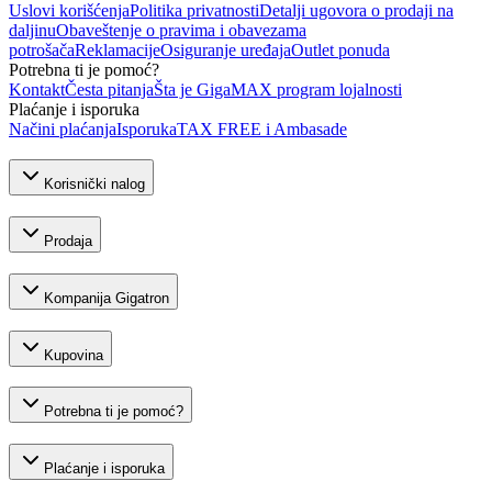
Uslovi korišćenja
Politika privatnosti
Detalji ugovora o prodaji na
daljinu
Obaveštenje o pravima i obavezama
potrošača
Reklamacije
Osiguranje uređaja
Outlet ponuda
Potrebna ti je pomoć?
Kontakt
Česta pitanja
Šta je GigaMAX program lojalnosti
Plaćanje i isporuka
Načini plaćanja
Isporuka
TAX FREE i Ambasade
Korisnički nalog
Prodaja
Kompanija Gigatron
Kupovina
Potrebna ti je pomoć?
Plaćanje i isporuka