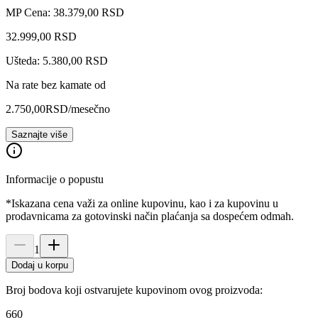
MP Cena: 38.379,00 RSD
32.999
,
00
RSD
Ušteda: 5.380,00 RSD
Na rate bez kamate od
2.750,00
RSD
/mesečno
Saznajte više
Informacije o popustu
*Iskazana cena važi za online kupovinu, kao i za kupovinu u
prodavnicama za gotovinski način plaćanja sa dospećem odmah.
1
Dodaj u korpu
Broj bodova koji ostvarujete kupovinom ovog proizvoda:
660