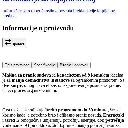
Informišite se o mogućnostima povrata i reklamacije kupljenog
uređaja.
Informacije o proizvodu
Uporedi
Opis proizvoda
Specifikacije
Pitanja i odgovori
Mašina za pranje sudova
sa
kapacitetom od 9 kompleta
idealna
je za
manja domaćinstva
ili
stanove
sa ograničenim prostorom. Sa
dve korpe
, omogućava efikasno raspoređivanje posuđa za pranje,
čineći proces organizovanijim.
Ova mašina se odlikuje
brzim programom do 30 minuta
, što je
korisno kada je potrebno brzo i efikasno pranje posuđa.
Energetski
razred E
omogućava umjereniju potrošnju energije, dok
potrošnja
vode iznosi 9 l po ciklusu
, što doprinosi manjoj potrošnji resursa.