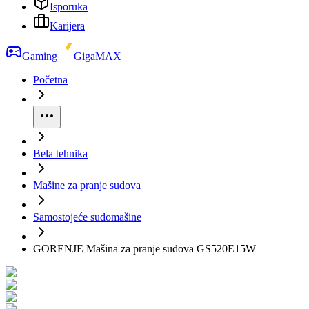
Isporuka
Karijera
Gaming
GigaMAX
Početna
Bela tehnika
Mašine za pranje sudova
Samostojeće sudomašine
GORENJE Mašina za pranje sudova GS520E15W