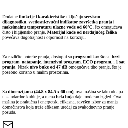
Dodatne
funkcije i karakteristike
uključuju
servisnu
dijagnostiku
,
svetlosni-zvučni indikator završetka pranja
i
maksimalnu temperaturu ulazne vode od 60°C
, što omogućava
čisto i higijensko pranje.
Materijal kade od nerđajućeg čelika
povećava dugotrajnost i otpornost na koroziju.
Za različite potrebe pranja, dostupni su
programi
kao što su
brzi
program
,
natapanje
,
intenzivni program
,
ECO program
, i
1 sat
pranja
. Nizak
nivo buke od 47 dB
omogućava tiho pranje, što je
posebno korisno u malim prostorima.
Sa
dimenzijama (44.8 x 84.5 x 60 cm)
, ova mašina se lako uklapa
u standardne kuhinje, a njena
bela boja
daje moderan izgled. Ova
mašina je praktična i energetski efikasna, savršen izbor za manja
domaćinstva koja traže efikasan uređaj za svakodnevno pranje
posuđa.