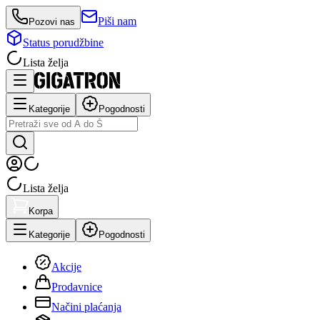
Piši nam
Pozovi nas
Status porudžbine
Lista želja
Kategorije
Pogodnosti
Lista želja
Korpa
Kategorije
Pogodnosti
Akcije
Prodavnice
Načini plaćanja