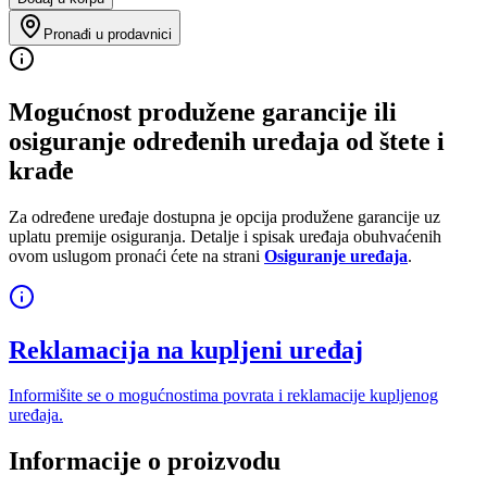
Pronađi u prodavnici
Mogućnost produžene garancije ili
osiguranje određenih uređaja od štete i
krađe
Za određene uređaje dostupna je opcija produžene garancije uz
uplatu premije osiguranja. Detalje i spisak uređaja obuhvaćenih
ovom uslugom pronaći ćete na strani
Osiguranje uređaja
.
Reklamacija na kupljeni uređaj
Informišite se o mogućnostima povrata i reklamacije kupljenog
uređaja.
Informacije o proizvodu