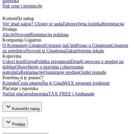
Isporuka
Šok cene i promocije
Korisnički nalog
Već imaš nalog? Uloguj se sada
Zaboravljena lozinka
Registracija
Prodaja
Akcije
Novosti
Registracija poklona
Kompanija Gigatron
O Kompaniji Gigatron
Upoznaj naš tim
Posao u Gigatronu
Gigatron
za zajednicu
Novosti iz Gigatrona
Zakupljujemo lokale
Kupovina
Uslovi korišćenja
Politika privatnosti
Detalji ugovora o prodaji na
daljinu
Obaveštenje o pravima i obavezama
potrošača
Reklamacije
Osiguranje uređaja
Outlet ponuda
Potrebna ti je pomoć?
Kontakt
Česta pitanja
Šta je GigaMAX program lojalnosti
Plaćanje i isporuka
Načini plaćanja
Isporuka
TAX FREE i Ambasade
Korisnički nalog
Prodaja