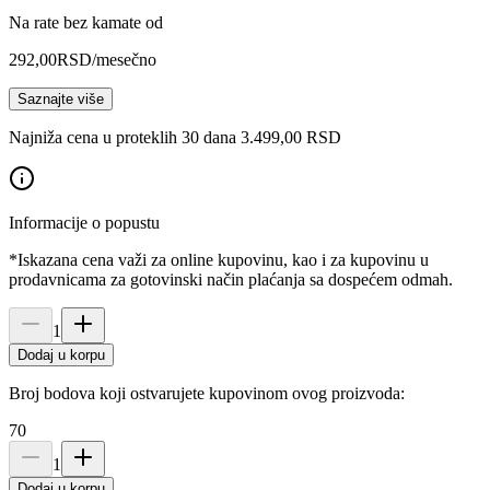
Na rate bez kamate od
292,00
RSD
/mesečno
Saznajte više
Najniža cena u proteklih 30 dana 3.499,00 RSD
Informacije o popustu
*Iskazana cena važi za online kupovinu, kao i za kupovinu u
prodavnicama za gotovinski način plaćanja sa dospećem odmah.
1
Dodaj u korpu
Broj bodova koji ostvarujete kupovinom ovog proizvoda:
70
1
Dodaj u korpu