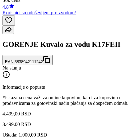
Šok cena
4.8
Korisnici su oduševljeni proizvodom!
GORENJE Kuvalo za vodu K17FEII
EAN:
3838942111242
Na stanju
Informacije o popustu
*Iskazana cena važi za online kupovinu, kao i za kupovinu u
prodavnicama za gotovinski način plaćanja sa dospećem odmah.
4.499,00 RSD
3.499
,
00
RSD
Ušteda: 1.000,00 RSD