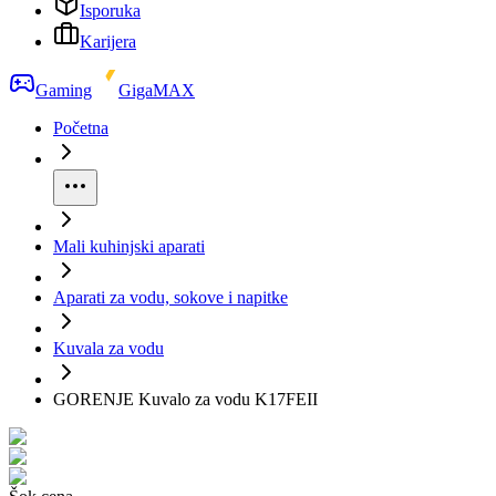
Isporuka
Karijera
Gaming
GigaMAX
Početna
Mali kuhinjski aparati
Aparati za vodu, sokove i napitke
Kuvala za vodu
GORENJE Kuvalo za vodu K17FEII