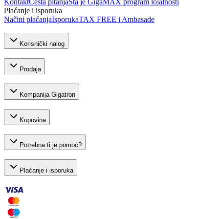
Kontakt
Česta pitanja
Šta je GigaMAX program lojalnosti
Plaćanje i isporuka
Načini plaćanja
Isporuka
TAX FREE i Ambasade
Korisnički nalog
Prodaja
Kompanija Gigatron
Kupovina
Potrebna ti je pomoć?
Plaćanje i isporuka