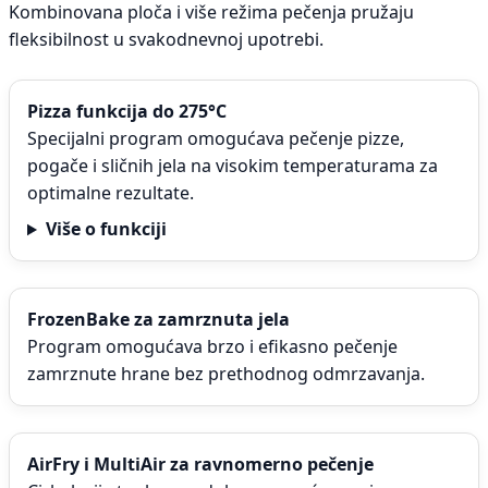
Kombinovana ploča i više režima pečenja pružaju
fleksibilnost u svakodnevnoj upotrebi.
Pizza funkcija do 275°C
Specijalni program omogućava pečenje pizze,
pogače i sličnih jela na visokim temperaturama za
optimalne rezultate.
Više o funkciji
FrozenBake za zamrznuta jela
Program omogućava brzo i efikasno pečenje
zamrznute hrane bez prethodnog odmrzavanja.
AirFry i MultiAir za ravnomerno pečenje