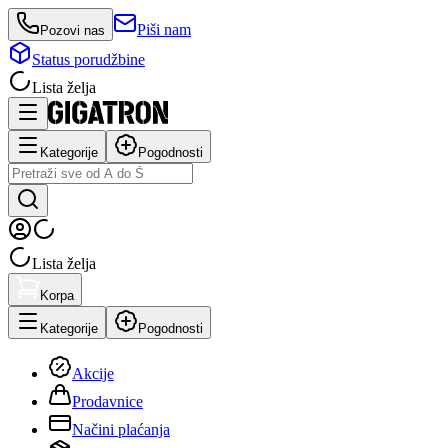
Piši nam
Pozovi nas
Status porudžbine
Lista želja
Kategorije
Pogodnosti
Lista želja
Korpa
Kategorije
Pogodnosti
Akcije
Prodavnice
Načini plaćanja