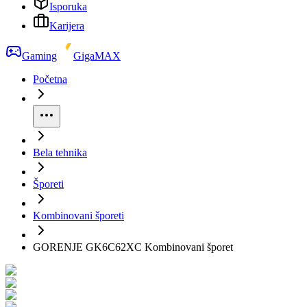
Isporuka
Karijera
Gaming
GigaMAX
Početna
Bela tehnika
Šporeti
Kombinovani šporeti
GORENJE GK6C62XC Kombinovani šporet