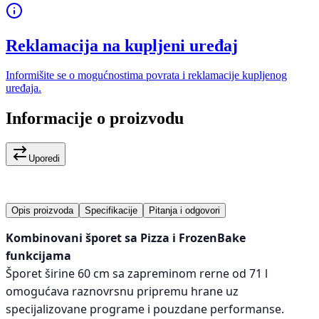
Reklamacija na kupljeni uređaj
Informišite se o mogućnostima povrata i reklamacije kupljenog
uređaja.
Informacije o proizvodu
Uporedi
Opis proizvoda
Specifikacije
Pitanja i odgovori
Kombinovani šporet sa Pizza i FrozenBake
funkcijama
Šporet širine 60 cm sa zapreminom rerne od 71 l
omogućava raznovrsnu pripremu hrane uz
specijalizovane programe i pouzdane performanse.