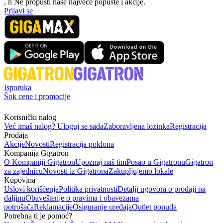
, n
N
e propusti naše najveće popuste i akcije.
Prijavi se
Isporuka
Šok cene i promocije
Korisnički nalog
Već imaš nalog? Uloguj se sada
Zaboravljena lozinka
Registracija
Prodaja
Akcije
Novosti
Registracija poklona
Kompanija Gigatron
O Kompaniji Gigatron
Upoznaj naš tim
Posao u Gigatronu
Gigatron
za zajednicu
Novosti iz Gigatrona
Zakupljujemo lokale
Kupovina
Uslovi korišćenja
Politika privatnosti
Detalji ugovora o prodaji na
daljinu
Obaveštenje o pravima i obavezama
potrošača
Reklamacije
Osiguranje uređaja
Outlet ponuda
Potrebna ti je pomoć?