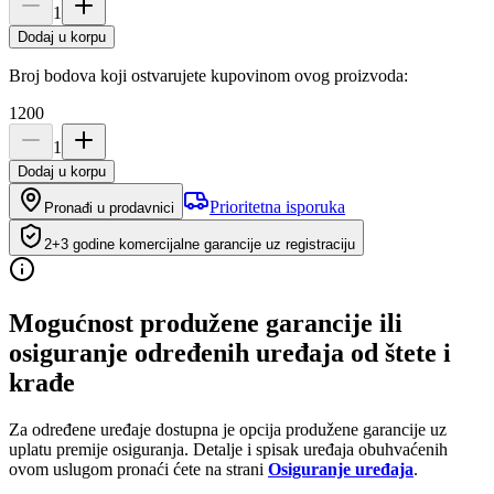
1
Dodaj u korpu
Broj bodova koji ostvarujete kupovinom ovog proizvoda:
1200
1
Dodaj u korpu
Prioritetna isporuka
Pronađi u prodavnici
2+3 godine komercijalne garancije uz registraciju
Mogućnost produžene garancije ili
osiguranje određenih uređaja od štete i
krađe
Za određene uređaje dostupna je opcija produžene garancije uz
uplatu premije osiguranja. Detalje i spisak uređaja obuhvaćenih
ovom uslugom pronaći ćete na strani
Osiguranje uređaja
.