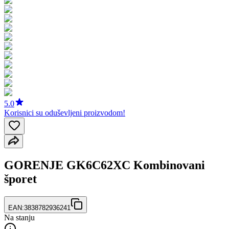
5.0
Korisnici su oduševljeni proizvodom!
GORENJE GK6C62XC Kombinovani
šporet
EAN:
3838782936241
Na stanju