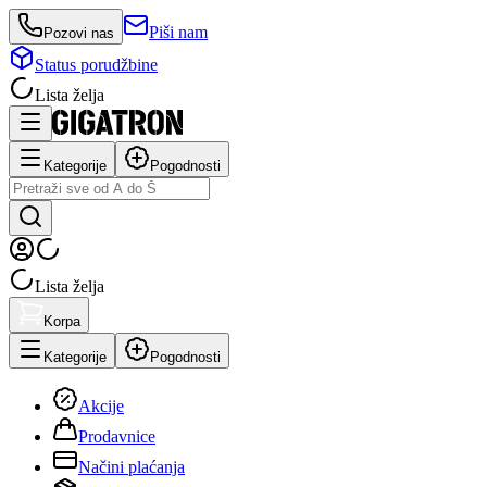
Piši nam
Pozovi nas
Status porudžbine
Lista želja
Kategorije
Pogodnosti
Lista želja
Korpa
Kategorije
Pogodnosti
Akcije
Prodavnice
Načini plaćanja