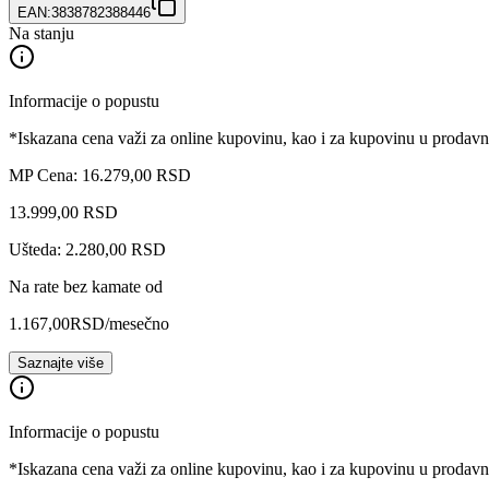
EAN:
3838782388446
Na stanju
Informacije o popustu
*Iskazana cena važi za online kupovinu, kao i za kupovinu u prodav
MP Cena: 16.279,00 RSD
13.999
,
00
RSD
Ušteda: 2.280,00 RSD
Na rate bez kamate od
1.167,00
RSD
/mesečno
Saznajte više
Informacije o popustu
*Iskazana cena važi za online kupovinu, kao i za kupovinu u prodav