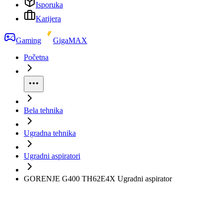
Isporuka
Karijera
Gaming
GigaMAX
Početna
Bela tehnika
Ugradna tehnika
Ugradni aspiratori
GORENJE G400 TH62E4X Ugradni aspirator