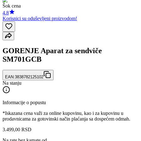
Šok cena
4.8
Korisnici su oduševljeni proizvodom!
GORENJE Aparat za sendviče
SM701GCB
EAN:
3838782125102
Na stanju
Informacije o popustu
*Iskazana cena važi za online kupovinu, kao i za kupovinu u
prodavnicama za gotovinski način plaćanja sa dospećem odmah.
3.499
,
00
RSD
Na rate bez kamate od