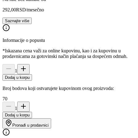
292,00
RSD
/mesečno
Saznajte više
Informacije o popustu
*Iskazana cena važi za online kupovinu, kao i za kupovinu u
prodavnicama za gotovinski način plaćanja sa dospećem odmah.
1
Dodaj u korpu
Broj bodova koji ostvarujete kupovinom ovog proizvoda:
70
1
Dodaj u korpu
Pronađi u prodavnici