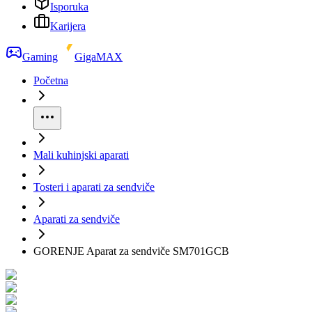
Isporuka
Karijera
Gaming
GigaMAX
Početna
Mali kuhinjski aparati
Tosteri i aparati za sendviče
Aparati za sendviče
GORENJE Aparat za sendviče SM701GCB