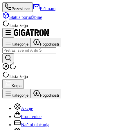
Piši nam
Pozovi nas
Status porudžbine
Lista želja
Kategorije
Pogodnosti
Lista želja
Korpa
Kategorije
Pogodnosti
Akcije
Prodavnice
Načini plaćanja