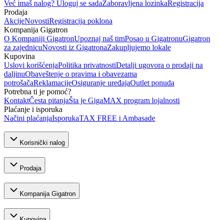
Već imaš nalog? Uloguj se sada
Zaboravljena lozinka
Registracija
Prodaja
Akcije
Novosti
Registracija poklona
Kompanija Gigatron
O Kompaniji Gigatron
Upoznaj naš tim
Posao u Gigatronu
Gigatron
za zajednicu
Novosti iz Gigatrona
Zakupljujemo lokale
Kupovina
Uslovi korišćenja
Politika privatnosti
Detalji ugovora o prodaji na
daljinu
Obaveštenje o pravima i obavezama
potrošača
Reklamacije
Osiguranje uređaja
Outlet ponuda
Potrebna ti je pomoć?
Kontakt
Česta pitanja
Šta je GigaMAX program lojalnosti
Plaćanje i isporuka
Načini plaćanja
Isporuka
TAX FREE i Ambasade
Korisnički nalog
Prodaja
Kompanija Gigatron
Kupovina