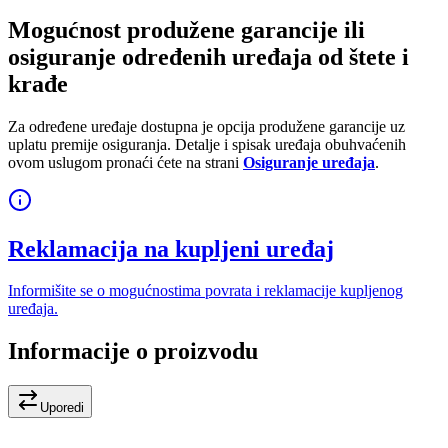
Mogućnost produžene garancije ili
osiguranje određenih uređaja od štete i
krađe
Za određene uređaje dostupna je opcija produžene garancije uz
uplatu premije osiguranja. Detalje i spisak uređaja obuhvaćenih
ovom uslugom pronaći ćete na strani
Osiguranje uređaja
.
Reklamacija na kupljeni uređaj
Informišite se o mogućnostima povrata i reklamacije kupljenog
uređaja.
Informacije o proizvodu
Uporedi