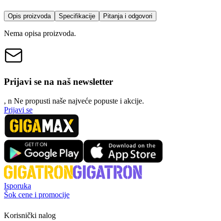
Opis proizvoda
Specifikacije
Pitanja i odgovori
Nema opisa proizvoda.
Prijavi se na naš newsletter
, n
N
e propusti naše najveće popuste i akcije.
Prijavi se
Isporuka
Šok cene i promocije
Korisnički nalog