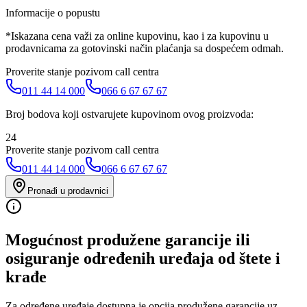
Informacije o popustu
*Iskazana cena važi za online kupovinu, kao i za kupovinu u
prodavnicama za gotovinski način plaćanja sa dospećem odmah.
Proverite stanje pozivom call centra
011 44 14 000
066 6 67 67 67
Broj bodova koji ostvarujete kupovinom ovog proizvoda:
24
Proverite stanje pozivom call centra
011 44 14 000
066 6 67 67 67
Pronađi u prodavnici
Mogućnost produžene garancije ili
osiguranje određenih uređaja od štete i
krađe
Za određene uređaje dostupna je opcija produžene garancije uz