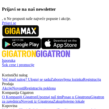
Prijavi se na naš newsletter
, n
N
e propusti naše najveće popuste i akcije.
Prijavi se
Isporuka
Šok cene i promocije
Korisnički nalog
Već imaš nalog? Uloguj se sada
Zaboravljena lozinka
Registracija
Prodaja
Akcije
Novosti
Registracija poklona
Kompanija Gigatron
O Kompaniji Gigatron
Upoznaj naš tim
Posao u Gigatronu
Gigatron
za zajednicu
Novosti iz Gigatrona
Zakupljujemo lokale
Kupovina