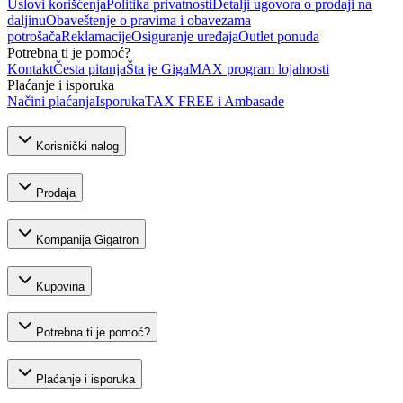
Uslovi korišćenja
Politika privatnosti
Detalji ugovora o prodaji na
daljinu
Obaveštenje o pravima i obavezama
potrošača
Reklamacije
Osiguranje uređaja
Outlet ponuda
Potrebna ti je pomoć?
Kontakt
Česta pitanja
Šta je GigaMAX program lojalnosti
Plaćanje i isporuka
Načini plaćanja
Isporuka
TAX FREE i Ambasade
Korisnički nalog
Prodaja
Kompanija Gigatron
Kupovina
Potrebna ti je pomoć?
Plaćanje i isporuka