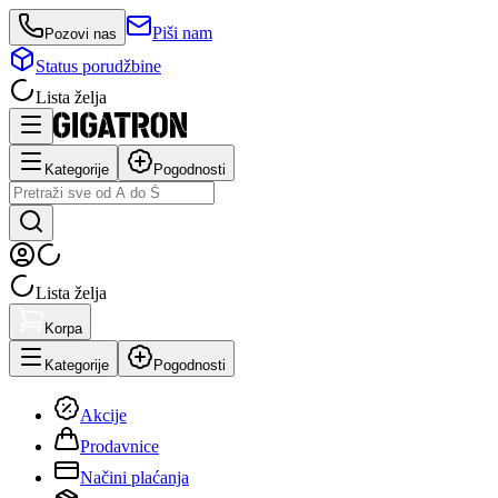
Piši nam
Pozovi nas
Status porudžbine
Lista želja
Kategorije
Pogodnosti
Lista želja
Korpa
Kategorije
Pogodnosti
Akcije
Prodavnice
Načini plaćanja