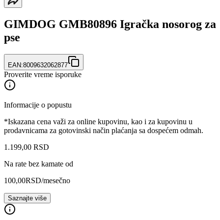
GIMDOG GMB80896 Igračka nosorog za
pse
EAN:
8009632062877
Proverite vreme isporuke
Informacije o popustu
*Iskazana cena važi za online kupovinu, kao i za kupovinu u
prodavnicama za gotovinski način plaćanja sa dospećem odmah.
1.199
,
00
RSD
Na rate bez kamate od
100,00
RSD
/mesečno
Saznajte više