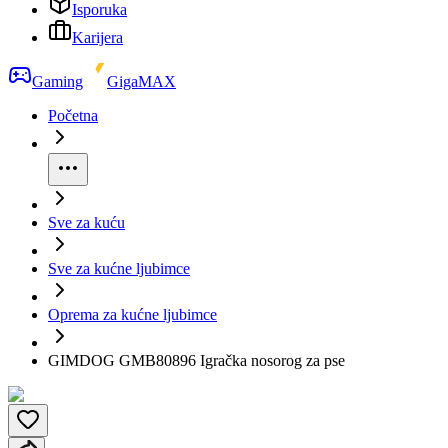
Isporuka
Karijera
Gaming
GigaMAX
Početna
Sve za kuću
Sve za kućne ljubimce
Oprema za kućne ljubimce
GIMDOG GMB80896 Igračka nosorog za pse