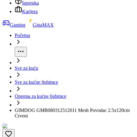
Isporuka
Karijera
Gaming
GigaMAX
Početna
Sve za kuću
Sve za kućne ljubimce
Oprema za kućne ljubimce
GIMDOG GMB080312512011 Mesh Povodac 2.5x120cm
Crveni