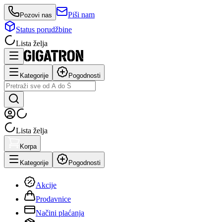
Piši nam
Pozovi nas
Status porudžbine
Lista želja
Kategorije
Pogodnosti
Lista želja
Korpa
Kategorije
Pogodnosti
Akcije
Prodavnice
Načini plaćanja