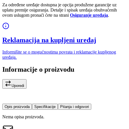
Za određene uređaje dostupna je opcija produžene garancije uz
uplatu premije osiguranja. Detalje i spisak uređaja obuhvaćenih
ovom uslugom pronaći ćete na strani
Osiguranje uređaja
.
Reklamacija na kupljeni uređaj
Informišite se o mogućnostima povrata i reklamacije kupljenog
uređaja.
Informacije o proizvodu
Uporedi
Opis proizvoda
Specifikacije
Pitanja i odgovori
Nema opisa proizvoda.