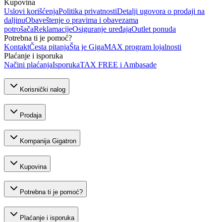
Kupovina
Uslovi korišćenja
Politika privatnosti
Detalji ugovora o prodaji na
daljinu
Obaveštenje o pravima i obavezama
potrošača
Reklamacije
Osiguranje uređaja
Outlet ponuda
Potrebna ti je pomoć?
Kontakt
Česta pitanja
Šta je GigaMAX program lojalnosti
Plaćanje i isporuka
Načini plaćanja
Isporuka
TAX FREE i Ambasade
Korisnički nalog
Prodaja
Kompanija Gigatron
Kupovina
Potrebna ti je pomoć?
Plaćanje i isporuka