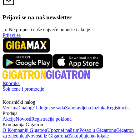
Prijavi se na naš newsletter
, n
N
e propusti naše najveće popuste i akcije.
Prijavi se
Isporuka
Šok cene i promocije
Korisnički nalog
Već imaš nalog? Uloguj se sada
Zaboravljena lozinka
Registracija
Prodaja
Akcije
Novosti
Registracija poklona
Kompanija Gigatron
O Kompaniji Gigatron
Upoznaj naš tim
Posao u Gigatronu
Gigatron
za zajednicu
Novosti iz Gigatrona
Zakupljujemo lokale