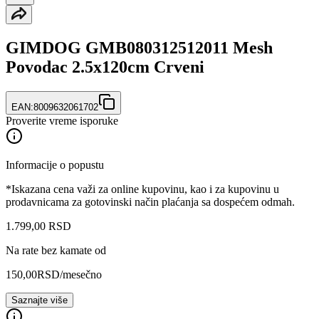
GIMDOG GMB080312512011 Mesh
Povodac 2.5x120cm Crveni
EAN:
8009632061702
Proverite vreme isporuke
Informacije o popustu
*Iskazana cena važi za online kupovinu, kao i za kupovinu u
prodavnicama za gotovinski način plaćanja sa dospećem odmah.
1.799
,
00
RSD
Na rate bez kamate od
150,00
RSD
/mesečno
Saznajte više