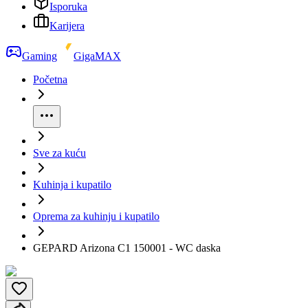
Isporuka
Karijera
Gaming
GigaMAX
Početna
Sve za kuću
Kuhinja i kupatilo
Oprema za kuhinju i kupatilo
GEPARD Arizona C1 150001 - WC daska