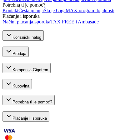
Potrebna ti je pomoć?
Kontakt
Česta pitanja
Šta je GigaMAX program lojalnosti
Plaćanje i isporuka
Načini plaćanja
Isporuka
TAX FREE i Ambasade
Korisnički nalog
Prodaja
Kompanija Gigatron
Kupovina
Potrebna ti je pomoć?
Plaćanje i isporuka