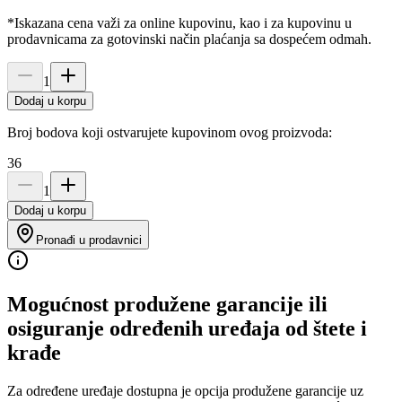
*Iskazana cena važi za online kupovinu, kao i za kupovinu u
prodavnicama za gotovinski način plaćanja sa dospećem odmah.
1
Dodaj u korpu
Broj bodova koji ostvarujete kupovinom ovog proizvoda:
36
1
Dodaj u korpu
Pronađi u prodavnici
Mogućnost produžene garancije ili
osiguranje određenih uređaja od štete i
krađe
Za određene uređaje dostupna je opcija produžene garancije uz