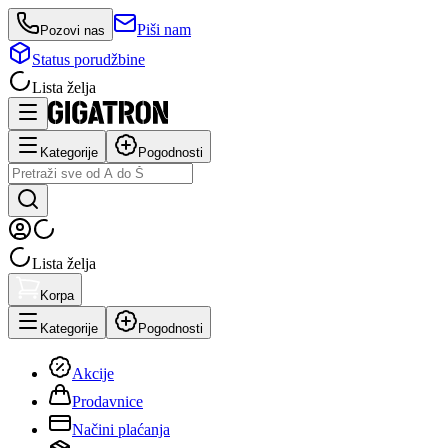
Piši nam
Pozovi nas
Status porudžbine
Lista želja
Kategorije
Pogodnosti
Lista želja
Korpa
Kategorije
Pogodnosti
Akcije
Prodavnice
Načini plaćanja