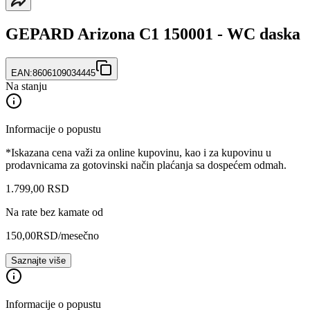
GEPARD Arizona C1 150001 - WC daska
EAN:
8606109034445
Na stanju
Informacije o popustu
*Iskazana cena važi za online kupovinu, kao i za kupovinu u
prodavnicama za gotovinski način plaćanja sa dospećem odmah.
1.799
,
00
RSD
Na rate bez kamate od
150,00
RSD
/mesečno
Saznajte više
Informacije o popustu