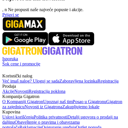
, n
N
e propusti naše najveće popuste i akcije.
Prijavi se
Isporuka
Šok cene i promocije
Korisnički nalog
Već imaš nalog? Uloguj se sada
Zaboravljena lozinka
Registracija
Prodaja
Akcije
Novosti
Registracija poklona
Kompanija Gigatron
O Kompaniji Gigatron
Upoznaj naš tim
Posao u Gigatronu
Gigatron
za zajednicu
Novosti iz Gigatrona
Zakupljujemo lokale
Kupovina
Uslovi korišćenja
Politika privatnosti
Detalji ugovora o prodaji na
daljinu
Obaveštenje o pravima i obavezama
potrošača
Reklamacije
Osiguranje uređaja
Outlet ponuda