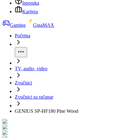
Isporuka
Karijera
Gaming
GigaMAX
Početna
TV, audio, video
Zvučnici
Zvučnici za računar
GENIUS SP-HF180 Pine Wood