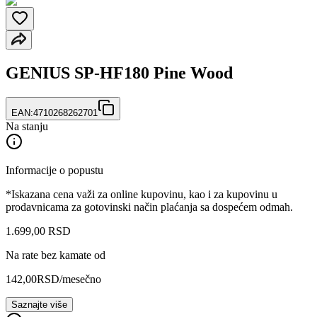
GENIUS SP-HF180 Pine Wood
EAN:
4710268262701
Na stanju
Informacije o popustu
*Iskazana cena važi za online kupovinu, kao i za kupovinu u
prodavnicama za gotovinski način plaćanja sa dospećem odmah.
1.699
,
00
RSD
Na rate bez kamate od
142,00
RSD
/mesečno
Saznajte više