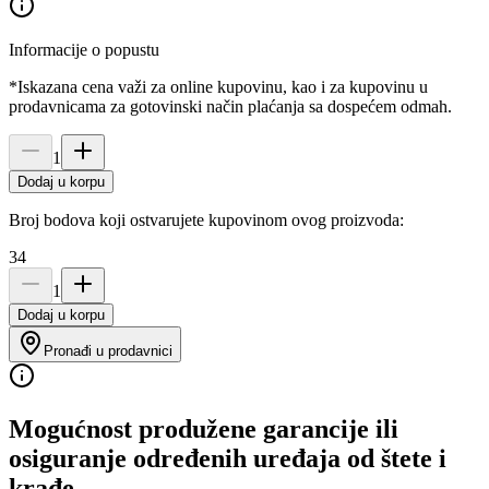
Informacije o popustu
*Iskazana cena važi za online kupovinu, kao i za kupovinu u
prodavnicama za gotovinski način plaćanja sa dospećem odmah.
1
Dodaj u korpu
Broj bodova koji ostvarujete kupovinom ovog proizvoda:
34
1
Dodaj u korpu
Pronađi u prodavnici
Mogućnost produžene garancije ili
osiguranje određenih uređaja od štete i
krađe