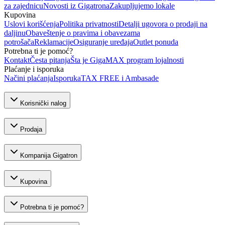
za zajednicu
Novosti iz Gigatrona
Zakupljujemo lokale
Kupovina
Uslovi korišćenja
Politika privatnosti
Detalji ugovora o prodaji na
daljinu
Obaveštenje o pravima i obavezama
potrošača
Reklamacije
Osiguranje uređaja
Outlet ponuda
Potrebna ti je pomoć?
Kontakt
Česta pitanja
Šta je GigaMAX program lojalnosti
Plaćanje i isporuka
Načini plaćanja
Isporuka
TAX FREE i Ambasade
Korisnički nalog
Prodaja
Kompanija Gigatron
Kupovina
Potrebna ti je pomoć?