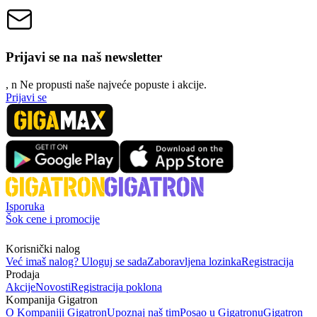
Prijavi se na naš newsletter
, n
N
e propusti naše najveće popuste i akcije.
Prijavi se
Isporuka
Šok cene i promocije
Korisnički nalog
Već imaš nalog? Uloguj se sada
Zaboravljena lozinka
Registracija
Prodaja
Akcije
Novosti
Registracija poklona
Kompanija Gigatron
O Kompaniji Gigatron
Upoznaj naš tim
Posao u Gigatronu
Gigatron