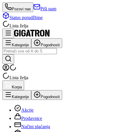
Piši nam
Pozovi nas
Status porudžbine
Lista želja
Kategorije
Pogodnosti
Lista želja
Korpa
Kategorije
Pogodnosti
Akcije
Prodavnice
Načini plaćanja