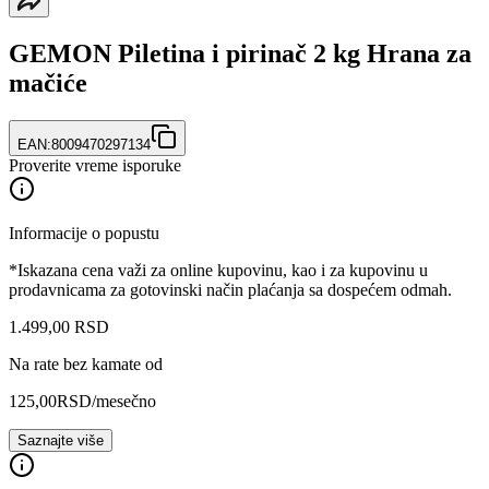
GEMON Piletina i pirinač 2 kg Hrana za
mačiće
EAN:
8009470297134
Proverite vreme isporuke
Informacije o popustu
*Iskazana cena važi za online kupovinu, kao i za kupovinu u
prodavnicama za gotovinski način plaćanja sa dospećem odmah.
1.499
,
00
RSD
Na rate bez kamate od
125,00
RSD
/mesečno
Saznajte više