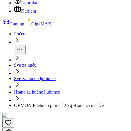
Isporuka
Karijera
Gaming
GigaMAX
Početna
Sve za kuću
Sve za kućne ljubimce
Hrana za kućne ljubimce
GEMON Piletina i pirinač 2 kg Hrana za mačiće