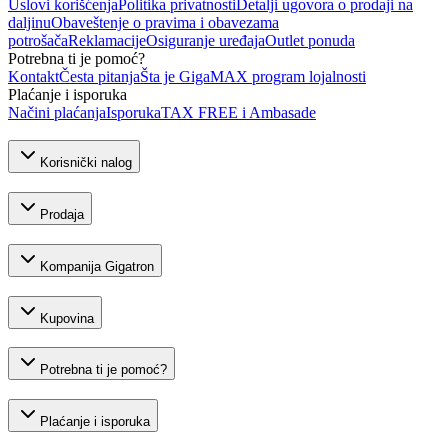
Uslovi korišćenja
Politika privatnosti
Detalji ugovora o prodaji na
daljinu
Obaveštenje o pravima i obavezama
potrošača
Reklamacije
Osiguranje uređaja
Outlet ponuda
Potrebna ti je pomoć?
Kontakt
Česta pitanja
Šta je GigaMAX program lojalnosti
Plaćanje i isporuka
Načini plaćanja
Isporuka
TAX FREE i Ambasade
Korisnički nalog
Prodaja
Kompanija Gigatron
Kupovina
Potrebna ti je pomoć?
Plaćanje i isporuka