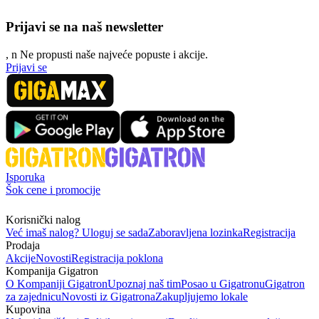
Prijavi se na naš newsletter
, n
N
e propusti naše najveće popuste i akcije.
Prijavi se
Isporuka
Šok cene i promocije
Korisnički nalog
Već imaš nalog? Uloguj se sada
Zaboravljena lozinka
Registracija
Prodaja
Akcije
Novosti
Registracija poklona
Kompanija Gigatron
O Kompaniji Gigatron
Upoznaj naš tim
Posao u Gigatronu
Gigatron
za zajednicu
Novosti iz Gigatrona
Zakupljujemo lokale
Kupovina