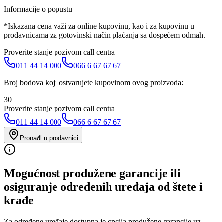
Informacije o popustu
*Iskazana cena važi za online kupovinu, kao i za kupovinu u
prodavnicama za gotovinski način plaćanja sa dospećem odmah.
Proverite stanje pozivom call centra
011 44 14 000
066 6 67 67 67
Broj bodova koji ostvarujete kupovinom ovog proizvoda:
30
Proverite stanje pozivom call centra
011 44 14 000
066 6 67 67 67
Pronađi u prodavnici
Mogućnost produžene garancije ili
osiguranje određenih uređaja od štete i
krađe
Za određene uređaje dostupna je opcija produžene garancije uz