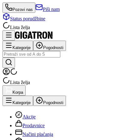
Piši nam
Pozovi nas
Status porudžbine
Lista želja
Kategorije
Pogodnosti
Lista želja
Korpa
Kategorije
Pogodnosti
Akcije
Prodavnice
Načini plaćanja