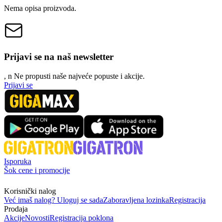
Nema opisa proizvoda.
Prijavi se na naš newsletter
, n
N
e propusti naše najveće popuste i akcije.
Prijavi se
Isporuka
Šok cene i promocije
Korisnički nalog
Već imaš nalog? Uloguj se sada
Zaboravljena lozinka
Registracija
Prodaja
Akcije
Novosti
Registracija poklona