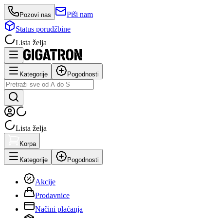
Piši nam
Pozovi nas
Status porudžbine
Lista želja
Kategorije
Pogodnosti
Lista želja
Korpa
Kategorije
Pogodnosti
Akcije
Prodavnice
Načini plaćanja