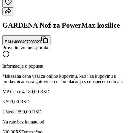
GARDENA Nož za PowerMax kosilice
EAN:
4066407003323
Proverite vreme isporuke
Informacije o popustu
*Iskazana cena važi za online kupovinu, kao i za kupovinu u
prodavnicama za gotovinski način plaćanja sa dospećem odmah.
MP Cena: 4.189,00 RSD
3.599
,
00
RSD
Ušteda: 590,00 RSD
Na rate bez kamate od
300,00
RSD
/mesečno