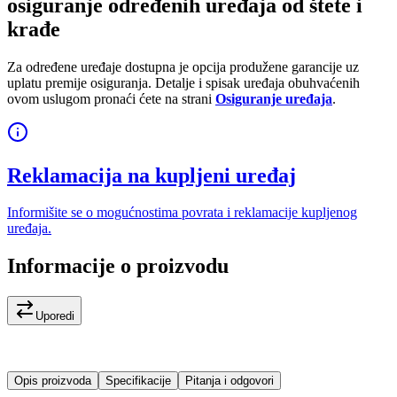
osiguranje određenih uređaja od štete i
krađe
Za određene uređaje dostupna je opcija produžene garancije uz
uplatu premije osiguranja. Detalje i spisak uređaja obuhvaćenih
ovom uslugom pronaći ćete na strani
Osiguranje uređaja
.
Reklamacija na kupljeni uređaj
Informišite se o mogućnostima povrata i reklamacije kupljenog
uređaja.
Informacije o proizvodu
Uporedi
Opis proizvoda
Specifikacije
Pitanja i odgovori