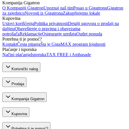
Kompanija Gigatron
O Kompaniji Gigatron
Upoznaj naš tim
Posao u Gigatronu
Gigatron
za zajednicu
Novosti iz Gigatrona
Zakupljujemo lokale
Kupovina
Uslovi korišćenja
Politika privatnosti
Detalji ugovora o prodaji na
daljinu
Obaveštenje o pravima i obavezama
potrošača
Reklamacije
Osiguranje uređaja
Outlet ponuda
Potrebna ti je pomoć?
Kontakt
Česta pitanja
Šta je GigaMAX program lojalnosti
Plaćanje i isporuka
Načini plaćanja
Isporuka
TAX FREE i Ambasade
Korisnički nalog
Prodaja
Kompanija Gigatron
Kupovina
Potrebna ti je pomoć?