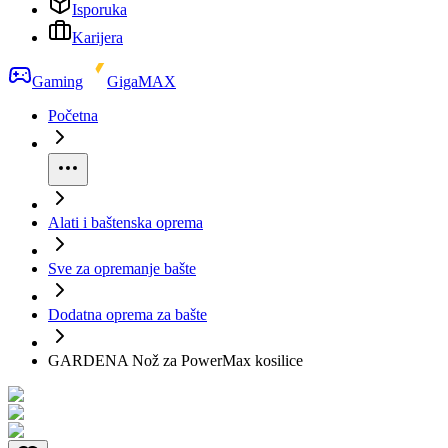
Isporuka
Karijera
Gaming
GigaMAX
Početna
Alati i baštenska oprema
Sve za opremanje bašte
Dodatna oprema za bašte
GARDENA Nož za PowerMax kosilice