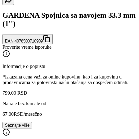
GARDENA Spojnica sa navojem 33.3 mm
(1'')
EAN:
4078500710909
Proverite vreme isporuke
Informacije o popustu
*Iskazana cena važi za online kupovinu, kao i za kupovinu u
prodavnicama za gotovinski način plaćanja sa dospećem odmah.
799
,
00
RSD
Na rate bez kamate od
67,00
RSD
/mesečno
Saznajte više