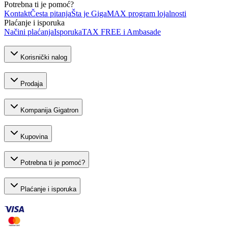
Potrebna ti je pomoć?
Kontakt
Česta pitanja
Šta je GigaMAX program lojalnosti
Plaćanje i isporuka
Načini plaćanja
Isporuka
TAX FREE i Ambasade
Korisnički nalog
Prodaja
Kompanija Gigatron
Kupovina
Potrebna ti je pomoć?
Plaćanje i isporuka