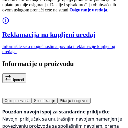
uplatu premije osiguranja. Detalje i spisak uređaja obuhvaćenih
ovom uslugom pronaći ćete na strani
Osiguranje uređaja
.
Reklamacija na kupljeni uređaj
Informišite se o mogućnostima povrata i reklamacije kupljenog
uređaja.
Informacije o proizvodu
Uporedi
Opis proizvoda
Specifikacije
Pitanja i odgovori
Pouzdan navojni spoj za standardne priključke
Navojni priključak sa unutrašnjim navojem namenjen je
povezivanju proizvoda sa spoljašnjim navojem, prema