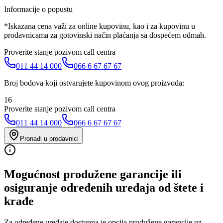
Informacije o popustu
*Iskazana cena važi za online kupovinu, kao i za kupovinu u
prodavnicama za gotovinski način plaćanja sa dospećem odmah.
Proverite stanje pozivom call centra
011 44 14 000
066 6 67 67 67
Broj bodova koji ostvarujete kupovinom ovog proizvoda:
16
Proverite stanje pozivom call centra
011 44 14 000
066 6 67 67 67
Pronađi u prodavnici
Mogućnost produžene garancije ili
osiguranje određenih uređaja od štete i
krađe
Za određene uređaje dostupna je opcija produžene garancije uz