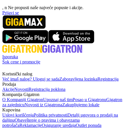
, n
N
e propusti naše najveće popuste i akcije.
Prijavi se
Isporuka
Šok cene i promocije
Korisnički nalog
Već imaš nalog? Uloguj se sada
Zaboravljena lozinka
Registracija
Prodaja
Akcije
Novosti
Registracija poklona
Kompanija Gigatron
O Kompaniji Gigatron
Upoznaj naš tim
Posao u Gigatronu
Gigatron
za zajednicu
Novosti iz Gigatrona
Zakupljujemo lokale
Kupovina
Uslovi korišćenja
Politika privatnosti
Detalji ugovora o prodaji na
daljinu
Obaveštenje o pravima i obavezama
potrošača
Reklamacije
Osiguranje uređaja
Outlet ponuda