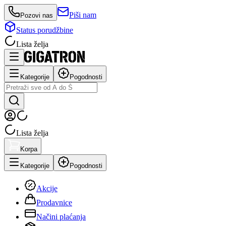
Piši nam
Pozovi nas
Status porudžbine
Lista želja
Kategorije
Pogodnosti
Lista želja
Korpa
Kategorije
Pogodnosti
Akcije
Prodavnice
Načini plaćanja